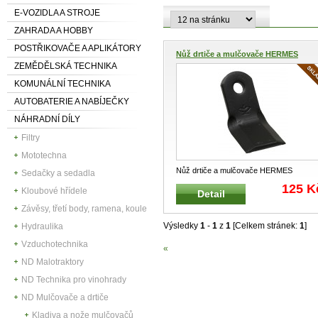
E-VOZIDLA A STROJE
ZAHRADA A HOBBY
POSTŘIKOVAČE A APLIKÁTORY
Nůž drtiče a mulčovače HERMES
ZEMĚDĚLSKÁ TECHNIKA
KOMUNÁLNÍ TECHNIKA
AUTOBATERIE A NABÍJEČKY
NÁHRADNÍ DÍLY
Filtry
Mototechna
Nůž drtiče a mulčovače HERMES
Sedačky a sedadla
Hmotnost : 726 g
125 K
Kloubové hřídele
Detail
Závěsy, třetí body, ramena, koule
Výsledky
1
-
1
z
1
[Celkem stránek:
1
]
Hydraulika
Vzduchotechnika
«
ND Malotraktory
ND Technika pro vinohrady
ND Mulčovače a drtiče
Kladiva a nože mulčovačů