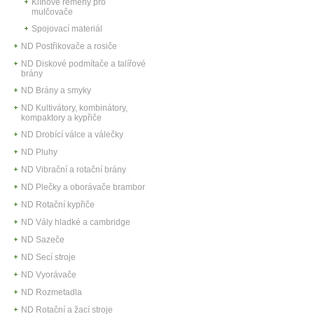
Klínové řemeny pro
mulčovače
Spojovací materiál
ND Postřikovače a rosiče
ND Diskové podmítače a talířové
brány
ND Brány a smyky
ND Kultivátory, kombinátory,
kompaktory a kypřiče
ND Drobící válce a válečky
ND Pluhy
ND Vibrační a rotační brány
ND Plečky a oborávače brambor
ND Rotační kypřiče
ND Vály hladké a cambridge
ND Sazeče
ND Secí stroje
ND Vyorávače
ND Rozmetadla
ND Rotační a žací stroje