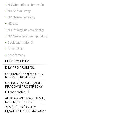
ND Obraceče a shrnovače
ND Sběrací vozy
ND Sklízecí mlátičky
ND Lisy
ND Přívěsy, návěsy, vozíky
ND Nakladače, manipulátory
Spojovací materiál
Agro ložiska
Agro řemeny
ELEKTRO A DÍLY
DÍLY PRO PRŮMYSL
OCHRANNÉ ODĚVY, OBUV,
RUKVICE, POMŮCKY
ÚKLIDOVÉ A OCHRANNÉ
PRACOVNÍ PROSTŘEDKY
DÍLNA A NÁŘADÍ
AUTOKOSMETIKA, CHEMIE,
NÁPLNĚ, LEPIDLA
ZEMĚDĚLSKÉ OBALY,
PLACHTY, PYTLE, MOTOUZY,