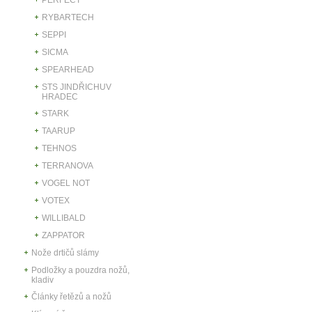
RYBARTECH
SEPPI
SICMA
SPEARHEAD
STS JINDŘICHUV
HRADEC
STARK
TAARUP
TEHNOS
TERRANOVA
VOGEL NOT
VOTEX
WILLIBALD
ZAPPATOR
Nože drtičů slámy
Podložky a pouzdra nožů,
kladiv
Články řetězů a nožů