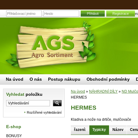
Přihlásit
Registrace
HERMES | Zahrad
Na úvod
O nás
Postup nákupu
Obchodní podmínky
Na úvod
»
NÁHRADNÍ DÍLY
»
ND Mulčov
Vyhledat
položku
HERMES
HERMES
Rozšířené vyhledávání
Kladiva a nože na drtiče, mulčovače
E-shop
řazení:
Typicky
Název
Cen
BONUSY