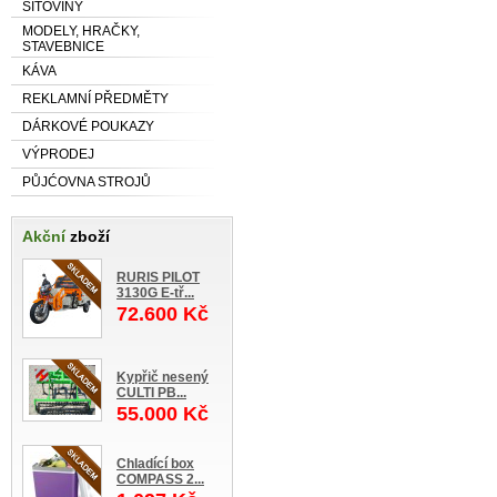
SÍŤOVINY
MODELY, HRAČKY,
STAVEBNICE
KÁVA
REKLAMNÍ PŘEDMĚTY
DÁRKOVÉ POUKAZY
VÝPRODEJ
PŮJĆOVNA STROJŮ
Akční
zboží
RURIS PILOT
3130G E-tř...
72.600 Kč
Kypřič nesený
CULTI PB...
55.000 Kč
Chladící box
COMPASS 2...