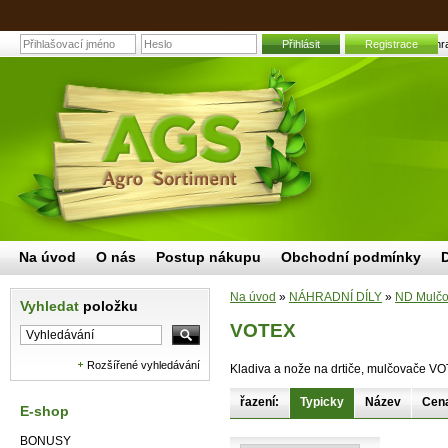
Přihlásit
Registrace
VOTEX | Zahrad
Na úvod
O nás
Postup nákupu
Obchodní podmínky
Na úvod
»
NÁHRADNÍ DÍLY
»
ND Mulčov
Vyhledat
položku
VOTEX
Rozšířené vyhledávání
Kladiva a nože na drtiče, mulčovače V
řazení:
Typicky
Název
Cen
E-shop
BONUSY