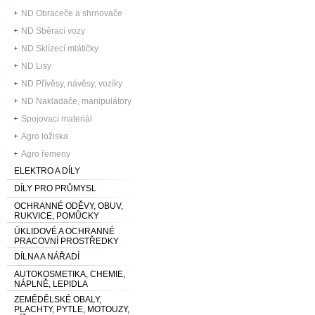
ND Obraceče a shrnovače
ND Sběrací vozy
ND Sklízecí mlátičky
ND Lisy
ND Přívěsy, návěsy, vozíky
ND Nakladače, manipulátory
Spojovací materiál
Agro ložiska
Agro řemeny
ELEKTRO A DÍLY
DÍLY PRO PRŮMYSL
OCHRANNÉ ODĚVY, OBUV,
RUKVICE, POMŮCKY
ÚKLIDOVÉ A OCHRANNÉ
PRACOVNÍ PROSTŘEDKY
DÍLNA A NÁŘADÍ
AUTOKOSMETIKA, CHEMIE,
NÁPLNĚ, LEPIDLA
ZEMĚDĚLSKÉ OBALY,
PLACHTY, PYTLE, MOTOUZY,