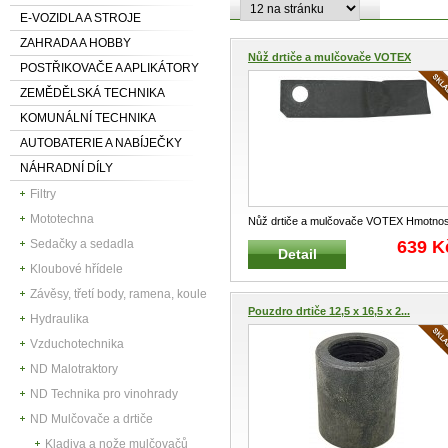
E-VOZIDLA A STROJE
ZAHRADA A HOBBY
Nůž drtiče a mulčovače VOTEX
POSTŘIKOVAČE A APLIKÁTORY
ZEMĚDĚLSKÁ TECHNIKA
KOMUNÁLNÍ TECHNIKA
AUTOBATERIE A NABÍJEČKY
NÁHRADNÍ DÍLY
Filtry
Mototechna
Nůž drtiče a mulčovače VOTEX Hmotnos
: 1,24 kg
639 K
Sedačky a sedadla
Detail
Kloubové hřídele
Závěsy, třetí body, ramena, koule
Pouzdro drtiče 12,5 x 16,5 x 2...
Hydraulika
Vzduchotechnika
ND Malotraktory
ND Technika pro vinohrady
ND Mulčovače a drtiče
Kladiva a nože mulčovačů