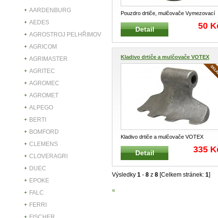
AARDENBURG
Pouzdro drtiče, mulčovače Vymezovací
pouzdro drtících nožů a kladiv
...
AEDES
50 K
Detail
AGROSTROJ PELHŘIMOV
AGRICOM
Kladivo drtiče a mulčovače VOTEX
AGRIMASTER
AGRITEC
AGROMEC
AGROMET
ALPEGO
BERTI
BOMFORD
Kladivo drtiče a mulčovače VOTEX
CLEMENS
45.03.182 Hmotnost : 1,4 kg
335 K
Detail
CLOVERAGRI
DUEC
Výsledky
1
-
8
z
8
[Celkem stránek:
1
]
EPOKE
«
FALC
FERRI
FISCHER