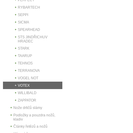
RYBARTECH
SEPPI
SICMA
SPEARHEAD
STS JINDŘICHUV
HRADEC
STARK
TAARUP
TEHNOS
TERRANOVA
VOGEL NOT
VOTEX
WILLIBALD
ZAPPATOR
Nože drtičů slámy
Podložky a pouzdra nožů,
kladiv
Články řetězů a nožů