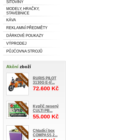
SÍŤOVINY
MODELY, HRAČKY,
STAVEBNICE
KÁVA
REKLAMNÍ PŘEDMĚTY
DÁRKOVÉ POUKAZY
VÝPRODEJ
PŮJĆOVNA STROJŮ
Akční
zboží
RURIS PILOT
3130G E-tř...
72.600 Kč
Kypřič nesený
CULTI PB...
55.000 Kč
Chladící box
COMPASS 2...