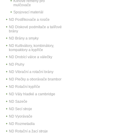
Klínové řemeny pro
mulčovače
Spojovací materiál
ND Postřikovače a rosiče
ND Diskové podmítače a talířové
brány
ND Brány a smyky
ND Kultivátory, kombinátory,
kompaktory a kypřiče
ND Drobící válce a válečky
ND Pluhy
ND Vibrační a rotační brány
ND Plečky a oborávače brambor
ND Rotační kypřiče
ND Vály hladké a cambridge
ND Sazeče
ND Secí stroje
ND Vyorávače
ND Rozmetadla
ND Rotační a žací stroje