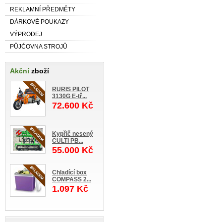
REKLAMNÍ PŘEDMĚTY
DÁRKOVÉ POUKAZY
VÝPRODEJ
PŮJĆOVNA STROJŮ
Akční
zboží
RURIS PILOT
3130G E-tř...
72.600 Kč
Kypřič nesený
CULTI PB...
55.000 Kč
Chladící box
COMPASS 2...
1.097 Kč