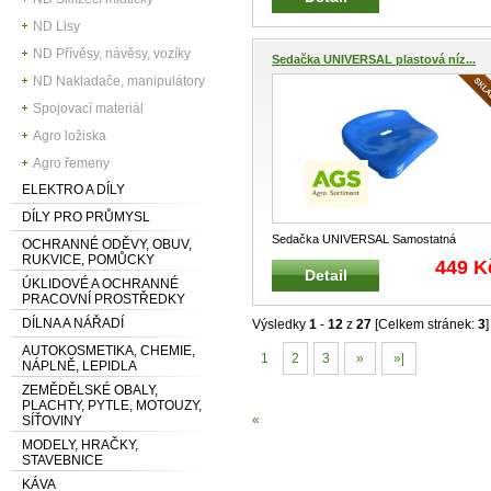
ND Lisy
ND Přívěsy, návěsy, vozíky
Sedačka UNIVERSAL plastová níz...
ND Nakladače, manipulátory
Spojovací materiál
Agro ložiska
Agro řemeny
ELEKTRO A DÍLY
DÍLY PRO PRŮMYSL
Sedačka UNIVERSAL Samostatná
OCHRANNÉ ODĚVY, OBUV,
plastová sedačka s nízkým opěradlem V
RUKVICE, POMŮCKY
449 K
Detail
...
ÚKLIDOVÉ A OCHRANNÉ
PRACOVNÍ PROSTŘEDKY
DÍLNA A NÁŘADÍ
Výsledky
1
-
12
z
27
[Celkem stránek:
3
]
AUTOKOSMETIKA, CHEMIE,
1
2
3
»
»|
NÁPLNĚ, LEPIDLA
ZEMĚDĚLSKÉ OBALY,
PLACHTY, PYTLE, MOTOUZY,
«
SÍŤOVINY
MODELY, HRAČKY,
STAVEBNICE
KÁVA