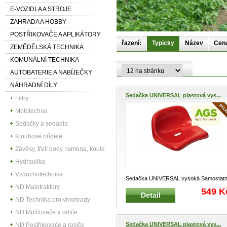
E-VOZIDLA A STROJE
ZAHRADA A HOBBY
POSTŘIKOVAČE A APLIKÁTORY
řazení:
Typicky
Název
Cen
ZEMĚDĚLSKÁ TECHNIKA
KOMUNÁLNÍ TECHNIKA
AUTOBATERIE A NABÍJEČKY
NÁHRADNÍ DÍLY
Sedačka UNIVERSAL plastová vys...
Filtry
Mototechna
Sedačky a sedadla
Kloubové hřídele
Závěsy, třetí body, ramena, koule
Hydraulika
Vzduchotechnika
Sedačka UNIVERSAL vysoká Samostat
ND Malotraktory
plastová sedačka s vysokým opěrad
...
549 K
Detail
ND Technika pro vinohrady
ND Mulčovače a drtiče
Sedačka UNIVERSAL plastová vys...
ND Postřikovače a rosiče