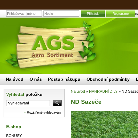
Přihlásit
ND Sazeče | Zahrad
Registrace
Na úvod
O nás
Postup nákupu
Obchodní podmínky
Na úvod
»
NÁHRADNÍ DÍLY
»
ND Saze
Vyhledat
položku
ND Sazeče
Rozšířené vyhledávání
E-shop
BONUSY