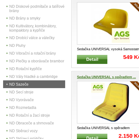
ND Diskové podmítače a talířové
brány
ND Brány a smyky
ND Kultivátory, kombinátory,
kompaktory a kypřiče
ND Drobící válce a válečky
ND Pluhy
Sedačka UNIVERSAL vysoká Samostat
ND Vibrační a rotační brány
plastová sedačka s vysokým opěrad
...
549 K
Detail
ND Plečky a oborávače brambor
ND Rotační kypřiče
ND Vály hladké a cambridge
Sedačka UNIVERSAL s opěradlem ...
ND Sazeče
ND Secí stroje
ND Vyorávače
ND Rozmetadla
ND Rotační a žací stroje
ND Obraceče a shrnovače
Sedačka UNIVERSAL s opěradlem
ND Sběrací vozy
Samostatná polstrovaná koženková
2.150 K
Detail
sedačk
...
ND Sklízecí mlátičky