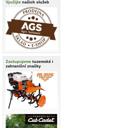
Využijte
našich služeb
Zastupujeme
tuzemské i
zahraniční značky