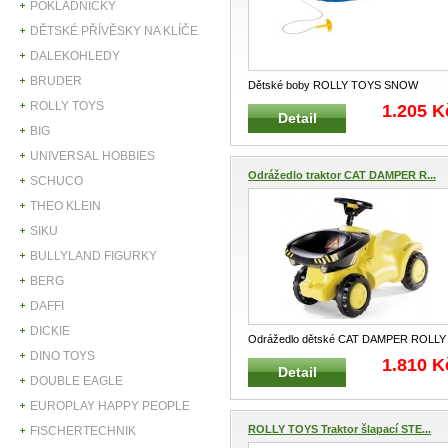
POKLADNIČKY
DĚTSKÉ PŘÍVĚSKY NA KLÍČE
DALEKOHLEDY
BRUDER
Dětské boby ROLLY TOYS SNOW
SHARK modré ROLLY TOYS 200702
ROLLY TOYS
1.205 K
Detail
Dětské
...
BIG
UNIVERSAL HOBBIES
Odrážedlo traktor CAT DAMPER R...
SCHUCO
THEO KLEIN
SIKU
BULLYLAND FIGURKY
BERG
DAFFI
DICKIE
Odrážedlo dětské CAT DAMPER ROLLY
DINO TOYS
TOYS ROLLY MINITRAC 132140 Děts
..
1.810 K
Detail
DOUBLE EAGLE
EUROPLAY HAPPY PEOPLE
ROLLY TOYS Traktor šlapací STE...
FISCHERTECHNIK