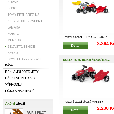
KOVAP
BUSCH
TOMY ERTL BRITAINS
KIDS GLOBE STAVEBNICE
JAMARA
MAISTO
Traktor šlapací STEYR CVT 6165 s
MERKUR
čelním nakladačem a přívěsem
3.364 K
Detail
ROLLYKID 0
...
SEVA STAVEBNICE
SMOBY
SCOUT HAPPY PEOPLE
ROLLY TOYS Traktor šlapací MAS...
KÁVA
REKLAMNÍ PŘEDMĚTY
DÁRKOVÉ POUKAZY
VÝPRODEJ
PŮJĆOVNA STROJŮ
Traktor šlapací dětský MASSEY
Akční
zboží
FERGUSON s přívěsem ROLLYKID
2.238 K
Detail
012305
...
RURIS PILOT