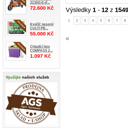
3130G E-tř...
72.600 Kč
Výsledky
1
-
12
z
154
1
2
3
4
5
6
7
8
Kypřič nesený
CULTI PB...
55.000 Kč
«
Chladící box
COMPASS 2...
1.097 Kč
Využijte
našich služeb