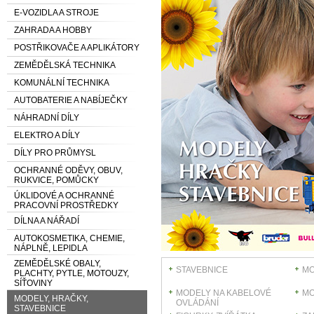
E-VOZIDLA A STROJE
ZAHRADA A HOBBY
POSTŘIKOVAČE A APLIKÁTORY
ZEMĚDĚLSKÁ TECHNIKA
KOMUNÁLNÍ TECHNIKA
AUTOBATERIE A NABÍJEČKY
NÁHRADNÍ DÍLY
ELEKTRO A DÍLY
DÍLY PRO PRŮMYSL
OCHRANNÉ ODĚVY, OBUV,
RUKVICE, POMŮCKY
ÚKLIDOVÉ A OCHRANNÉ
PRACOVNÍ PROSTŘEDKY
DÍLNA A NÁŘADÍ
AUTOKOSMETIKA, CHEMIE,
NÁPLNĚ, LEPIDLA
ZEMĚDĚLSKÉ OBALY,
STAVEBNICE
MO
PLACHTY, PYTLE, MOTOUZY,
SÍŤOVINY
MODELY NA KABELOVÉ
MO
MODELY, HRAČKY,
OVLÁDÁNÍ
STAVEBNICE