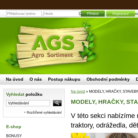
MODELY, HRAČKY, STAVEBNICE | Zahradní 
Přihlásit
Registrace
Na úvod
O nás
Postup nákupu
Obchodní podmínky
Na úvod
»
MODELY, HRAČKY, STAVEB
Vyhledat
položku
MODELY, HRAČKY, ST
Rozšířené vyhledávání
V této sekci nabízíme
traktory, odrážedla, d
E-shop
BONUSY