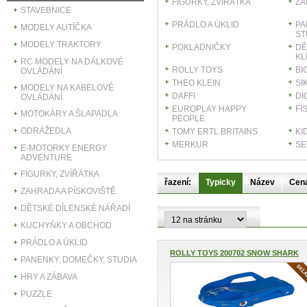
FIGURKY, ZVÍŘÁTKA
ZA
STAVEBNICE
PRÁDLO A ÚKLID
PA
MODELY AUTÍČKA
ST
MODELY TRAKTORY
POKLADNIČKY
DĚ
KL
RC MODELY NA DÁLKOVÉ
ROLLY TOYS
BI
OVLÁDÁNÍ
THEO KLEIN
SI
MODELY NA KABELOVÉ
DAFFI
DI
OVLÁDÁNÍ
EUROPLAY HAPPY
FI
MOTOKÁRY A ŠLAPADLA
PEOPLE
ODRÁŽEDLA
TOMY ERTL BRITAINS
KI
MERKUR
SE
E-MOTORKY ENERGY
ADVENTURE
FIGURKY, ZVÍŘÁTKA
řazení:
Typicky
Název
Cen
ZAHRADA A PÍSKOVIŠTĚ
DĚTSKÉ DÍLENSKÉ NÁŘADÍ
KUCHYŇKY A OBCHOD
PRÁDLO A ÚKLID
ROLLY TOYS 200702 SNOW SHARK
PANENKY, DOMEČKY, STUDIA
D...
HRY A ZÁBAVA
PUZZLE