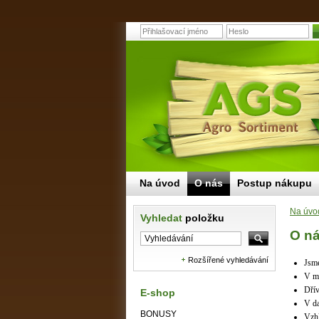
Na úvod
O nás
Postup nákupu
Na úvo
Vyhledat
položku
O n
Rozšířené vyhledávání
Jsme
V mi
Dřív
E-shop
V da
BONUSY
Vzhl