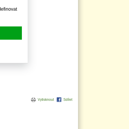
efinovat
Vytisknout
Sdílet