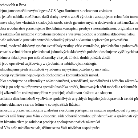
ochovicích u Brna.
dejnu jsme označili novým logem AGS Agro Sortiment s ochrannou známkou.
 je naše nabídka rozšířena o další druhy nového zboží výrobců a zastupujeme celou řadu tuzem
me e-shop bez vlastních skladových zásob, zásob garantovaných u dodavatele a naši značku nen
bce a dodavatele prezentujeme flexibilním konceptem prodeje s nezaměnitelnou, originální a na
í zákazníkům nabízíme v prostorné prodejně s výstavní plochou a přilehlou skladovou halou.
naše odběratele jsme také vytvořili pohodlný příjezd s vlastním neplaceným parkovištěm.
avní, moderní skladový systém uvnitř haly zesiluje efekt centrálního, přehledného a pohotovéh
entací s velmi dobrou přehledností jednotlivých skladových položek dosahujeme vyšší rychlos
zíme a skladujeme pro naše zákazníky více jak 25 tisíc druhů položek zboží.
í jsou operativně zajišťovány z výrobních a nabídkových katalogů.
dnostňujeme především zboží vyrobené s nejvyššími požadavky na kvalitu.
prodeji využíváme nejnovějších obchodních a komunikačních metod.
dku směřujeme na zákazníky z oblasti vinařství, zemědělství, zahrádkářství i běžného zákazníka,
děti je po celý rok připravena speciální nabídka hraček, limitovaných sérií modelů a reklamn
ej zákazníkům realizujeme přímo v prodejně, zásilkovou službou a e-shopem.
zasílání a distribuci zboží využíváme spolehlivých a rychlých logistických dopravních trendů př
adné reklamace a servis řešíme v co nejkratších lhůtách.
enostmi z praxe, technickými znalostmi a osobním přístupem se snažíme uspokojovat i ty nejn
ovníci naší firmy jsou Vám k dispozici, rádi odborně pomohou při identifikaci a správnosti výb
m hlavním cílem je solidnost prodeje a spokojenost našich zákazníků.
d Vás naše nabídka zaujala, těšíme se na Vaši návštěvu a spolupráci.