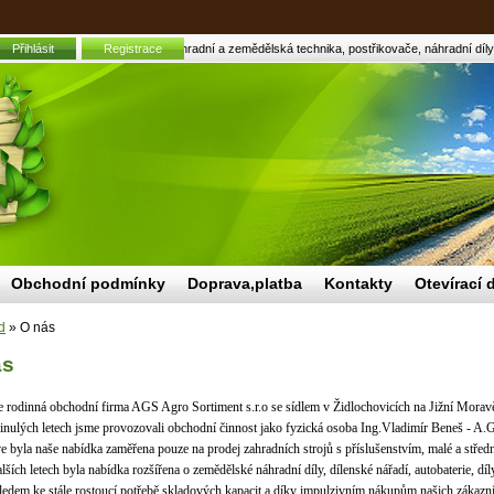
Přihlásit
Registrace
O nás | Zahradní a zemědělská technika, postřikovače, náhradní díly
Obchodní podmínky
Doprava,platba
Kontakty
Otevírací 
d
»
O nás
ás
 rodinná obchodní firma AGS Agro Sortiment s.r.o se sídlem v Židlochovicích na Jižní Morav
nulých letech jsme provozovali obchodní činnost jako fyzická osoba Ing.Vladimír Beneš - A
e byla naše nabídka zaměřena pouze na prodej zahradních strojů s příslušenstvím, malé a střed
lších letech byla nabídka rozšířena o zemědělské náhradní díly, dílenské nářadí, autobaterie, díl
edem ke stále rostoucí potřebě skladových kapacit a díky impulzivním nákupům našich zákazn