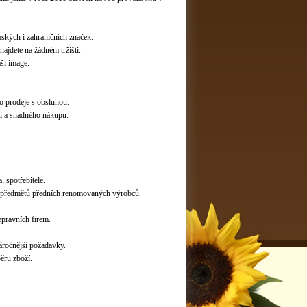
ských i zahraničních značek.
ajdete na žádném tržišti.
ší image.
o prodeje s obsluhou.
ti a snadného nákupu.
 spotřebitele.
ích předmětů předních renomovaných výrobců.
epravních firem.
áročnější požadavky.
ěru zboží.