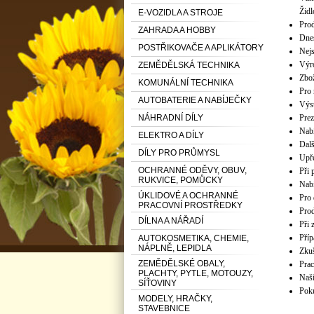
Židl
E-VOZIDLA A STROJE
Pro
ZAHRADA A HOBBY
Dnes
POSTŘIKOVAČE A APLIKÁTORY
Nejs
Výro
ZEMĚDĚLSKÁ TECHNIKA
Zbož
KOMUNÁLNÍ TECHNIKA
Pro 
AUTOBATERIE A NABÍJEČKY
Výst
NÁHRADNÍ DÍLY
Prez
Nabí
ELEKTRO A DÍLY
Dalš
DÍLY PRO PRŮMYSL
Upře
OCHRANNÉ ODĚVY, OBUV,
Při 
RUKVICE, POMŮCKY
Nabí
ÚKLIDOVÉ A OCHRANNÉ
Pro 
PRACOVNÍ PROSTŘEDKY
Prod
DÍLNA A NÁŘADÍ
Při 
Příp
AUTOKOSMETIKA, CHEMIE,
NÁPLNĚ, LEPIDLA
Zkuš
ZEMĚDĚLSKÉ OBALY,
Prac
PLACHTY, PYTLE, MOTOUZY,
Naší
SÍŤOVINY
Poku
MODELY, HRAČKY,
STAVEBNICE