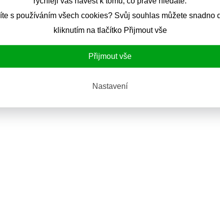
rychleji vás navést k tomu, co právě hledáte.
íte s používáním všech cookies? Svůj souhlas můžete snadno d
kliknutím na tlačítko Přijmout vše
Přijmout vše
Nastavení