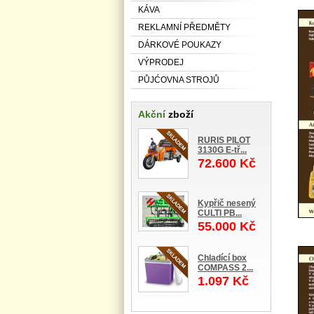
KÁVA
REKLAMNÍ PŘEDMĚTY
DÁRKOVÉ POUKAZY
VÝPRODEJ
PŮJĆOVNA STROJŮ
Akční
zboží
RURIS PILOT
3130G E-tř...
72.600 Kč
Kypřič nesený
CULTI PB...
55.000 Kč
Chladící box
COMPASS 2...
1.097 Kč