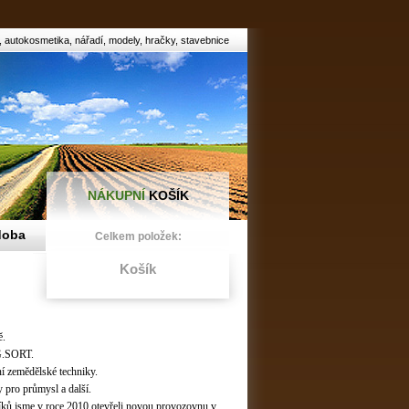
, autokosmetika, nářadí, modely, hračky, stavebnice
NÁKUPNÍ
KOŠÍK
doba
Celkem položek:
Košík
ě.
.G.SORT.
ní zemědělské techniky.
y pro průmysl a další.
íků jsme v roce 2010 otevřeli novou provozovnu v