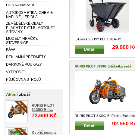
DÍLNA A NÁŘADÍ
AUTOKOSMETIKA, CHEMIE,
NÁPLNĚ, LEPIDLA
ZEMĚDĚLSKÉ OBALY,
PLACHTY, PYTLE, MOTOUZY,
SÍŤOVINY
MODELY, HRAČKY,
E-kolečko BUSY BEE ENERGY
STAVEBNICE
ADVENTURE objem korby 160L černé
29.900 K
Detail
KÁVA
Elektrické
...
REKLAMNÍ PŘEDMĚTY
DÁRKOVÉ POUKAZY
RURIS PILOT 3130G E-tříkolka šedá
VÝPRODEJ
PŮJĆOVNA STROJŮ
Akční
zboží
RURIS PILOT
3130G E-tř...
72.600 Kč
RURIS PILOT 3130G E-tříkolka Elektric
tříkolka je ideálním partn
...
92.550 K
Detail
Kypřič nesený