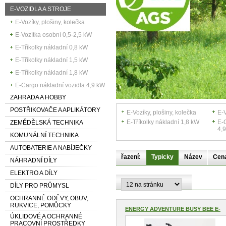
E-VOZIDLA A STROJE
E-Vozíky, plošiny, kolečka
E-Vozítka osobní 0,5-2,5 kW
E-Tříkolky nákladní 0,8 kW
E-Tříkolky nákladní 1,5 kW
E-Tříkolky nákladní 1,8 kW
E-Cargo nákladní vozidla 4,9 kW
ZAHRADA A HOBBY
POSTŘIKOVAČE A APLIKÁTORY
E-Vozíky, plošiny, kolečka
E-V
E-Tříkolky nákladní 1,8 kW
E-
ZEMĚDĚLSKÁ TECHNIKA
4,
KOMUNÁLNÍ TECHNIKA
AUTOBATERIE A NABÍJEČKY
řazení:
Typicky
Název
Cen
NÁHRADNÍ DÍLY
ELEKTRO A DÍLY
DÍLY PRO PRŮMYSL
OCHRANNÉ ODĚVY, OBUV,
RUKVICE, POMŮCKY
ENERGY ADVENTURE BUSY BEE E-
ko...
ÚKLIDOVÉ A OCHRANNÉ
PRACOVNÍ PROSTŘEDKY