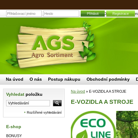
Přihlásit
E-VOZIDLA A STROJE | Zahradn
Registrace
Na úvod
O nás
Postup nákupu
Obchodní podmínky
Na úvod
»
E-VOZIDLA A STROJE
Vyhledat
položku
E-VOZIDLA A STROJE
Rozšířené vyhledávání
E-shop
BONUSY