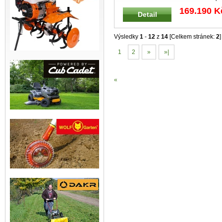
LUX Elektrický pickup s korbou vh
...
169.190 K
Detail
Výsledky
1
-
12
z
14
[Celkem stránek:
2
]
1
2
»
»|
«