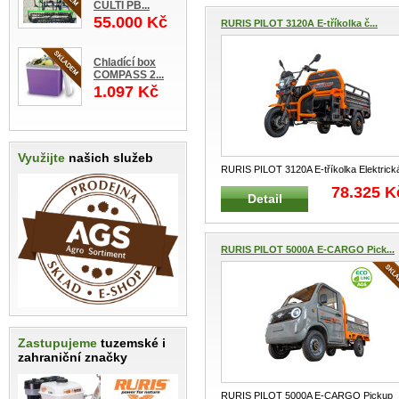
CULTI PB...
55.000 Kč
RURIS PILOT 3120A E-tříkolka č...
Chladící box
COMPASS 2...
1.097 Kč
Využijte
našich služeb
RURIS PILOT 3120A E-tříkolka Elektrick
tříkolka je ideálním partn
...
78.325 K
Detail
RURIS PILOT 5000A E-CARGO Pick...
Zastupujeme
tuzemské i
zahraniční značky
RURIS PILOT 5000A E-CARGO Pickup