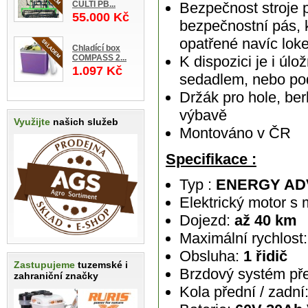
CULTI PB...
Bezpečnost stroje p
55.000 Kč
bezpečnostní pás, 
opatřené navíc lok
Chladící box
COMPASS 2...
K dispozici je i úl
1.097 Kč
sedadlem, nebo p
Držák pro hole, ber
výbavě
Využijte
našich služeb
Montováno v ČR
Specifikace :
Typ :
ENERGY AD
Elektrický motor 
Dojezd:
až 40 km
Maximální rychlost
Obsluha:
1 řidič
Zastupujeme
tuzemské i
Brzdový systém př
zahraniční značky
Kola přední / zadní