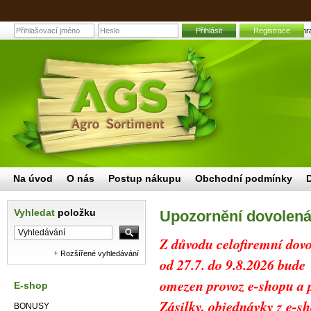
Přihlásit
Registrace
Zahra
Na úvod
O nás
Postup nákupu
Obchodní podmínky
Vyhledat
položku
Upozornění dovolená
Z důvodu celofiremní dov
Rozšířené vyhledávání
od 27.7. do 9.8.2026 bude
omezen provoz e-shopu a p
E-shop
Zásilky, objednávky z e-s
BONUSY