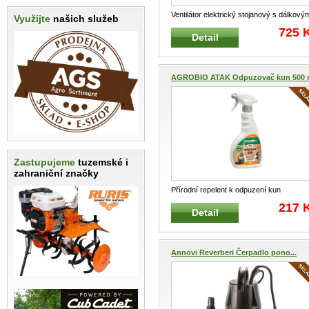
Ventilátor elektrický stojanový s dálkový
Využijte
našich služeb
ovládáním Stojanový ventil
...
725 
Detail
AGROBIO ATAK Odpuzovač kun 500 
Zastupujeme
tuzemské i
zahraniční značky
Přírodní repelent k odpuzení kun
Odpuzovač pro odpuzení kun z půdy, c
..
217 
Detail
Annovi Reverberi Čerpadlo pono...