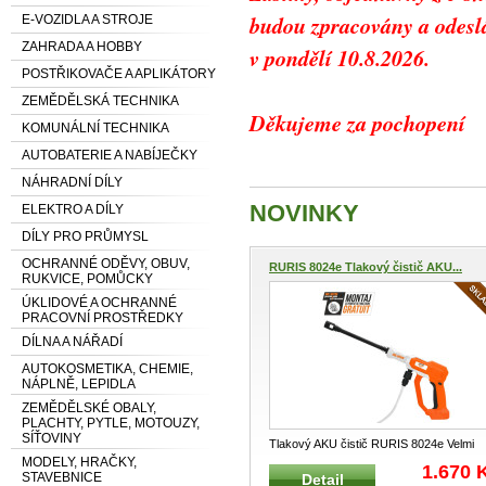
budou zpracovány a odesl
E-VOZIDLA A STROJE
ZAHRADA A HOBBY
v pondělí 10.8.2026.
POSTŘIKOVAČE A APLIKÁTORY
ZEMĚDĚLSKÁ TECHNIKA
Děkujeme za po
KOMUNÁLNÍ TECHNIKA
Tea
AUTOBATERIE A NABÍJEČKY
NÁHRADNÍ DÍLY
NOVINKY
ELEKTRO A DÍLY
DÍLY PRO PRŮMYSL
OCHRANNÉ ODĚVY, OBUV,
RURIS 8024e Tlakový čistič AKU...
RUKVICE, POMŮCKY
ÚKLIDOVÉ A OCHRANNÉ
PRACOVNÍ PROSTŘEDKY
DÍLNA A NÁŘADÍ
AUTOKOSMETIKA, CHEMIE,
NÁPLNĚ, LEPIDLA
ZEMĚDĚLSKÉ OBALY,
PLACHTY, PYTLE, MOTOUZY,
SÍŤOVINY
Tlakový AKU čistič RURIS 8024e Velmi
MODELY, HRAČKY,
praktický tlakový čistič pro Váš
...
1.670 
STAVEBNICE
Detail