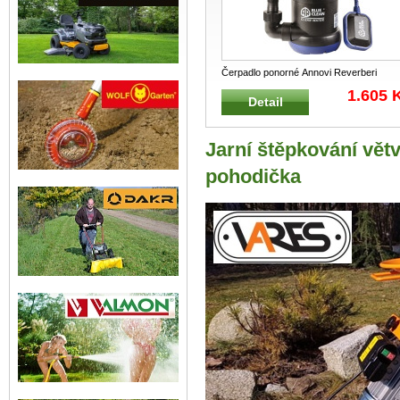
Čerpadlo ponorné Annovi Reverberi
Ponorné a drenážní čerpadlo na vodu
...
1.605 
Detail
Jarní štěpkování vět
pohodička