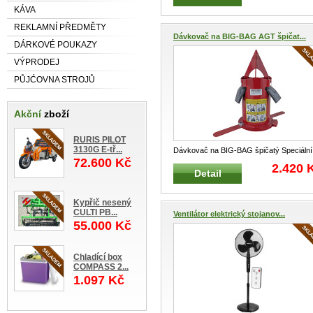
KÁVA
REKLAMNÍ PŘEDMĚTY
Dávkovač na BIG-BAG AGT špičat...
DÁRKOVÉ POUKAZY
VÝPRODEJ
PŮJĆOVNA STROJŮ
Akční
zboží
RURIS PILOT
3130G E-tř...
Dávkovač na BIG-BAG špičatý Speciální
72.600 Kč
uzavírací dávkovač pro snadné a
...
2.420 
Detail
Kypřič nesený
CULTI PB...
Ventilátor elektrický stojanov...
55.000 Kč
Chladící box
COMPASS 2...
1.097 Kč