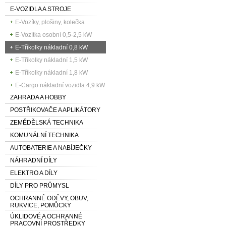
E-VOZIDLA A STROJE
E-Vozíky, plošiny, kolečka
E-Vozítka osobní 0,5-2,5 kW
E-Tříkolky nákladní 0,8 kW
E-Tříkolky nákladní 1,5 kW
E-Tříkolky nákladní 1,8 kW
E-Cargo nákladní vozidla 4,9 kW
ZAHRADA A HOBBY
POSTŘIKOVAČE A APLIKÁTORY
ZEMĚDĚLSKÁ TECHNIKA
KOMUNÁLNÍ TECHNIKA
AUTOBATERIE A NABÍJEČKY
NÁHRADNÍ DÍLY
ELEKTRO A DÍLY
DÍLY PRO PRŮMYSL
OCHRANNÉ ODĚVY, OBUV,
RUKVICE, POMŮCKY
ÚKLIDOVÉ A OCHRANNÉ
PRACOVNÍ PROSTŘEDKY