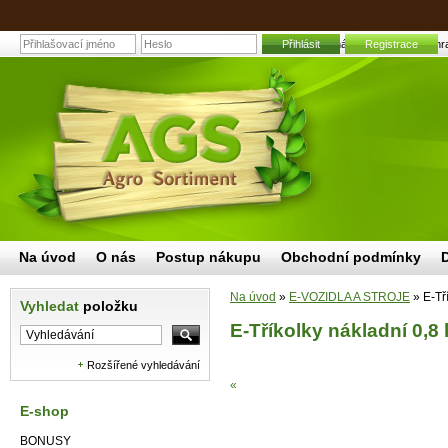
E-Tříkolky nákladní 0,8 kW | Zahr
Přihlásit
Registrace
Na úvod
O nás
Postup nákupu
Obchodní podmínky
Na úvod
»
E-VOZIDLA A STROJE
»
E-Tř
Vyhledat
položku
E-Tříkolky nákladní 0,8
Rozšířené vyhledávání
«
E-shop
BONUSY