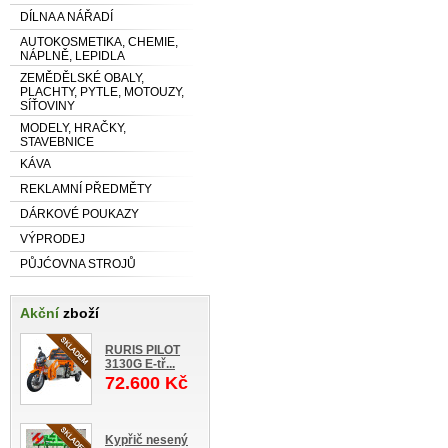
DÍLNA A NÁŘADÍ
AUTOKOSMETIKA, CHEMIE,
NÁPLNĚ, LEPIDLA
ZEMĚDĚLSKÉ OBALY,
PLACHTY, PYTLE, MOTOUZY,
SÍŤOVINY
MODELY, HRAČKY,
STAVEBNICE
KÁVA
REKLAMNÍ PŘEDMĚTY
DÁRKOVÉ POUKAZY
VÝPRODEJ
PŮJĆOVNA STROJŮ
Akční
zboží
RURIS PILOT
3130G E-tř...
72.600 Kč
Kypřič nesený