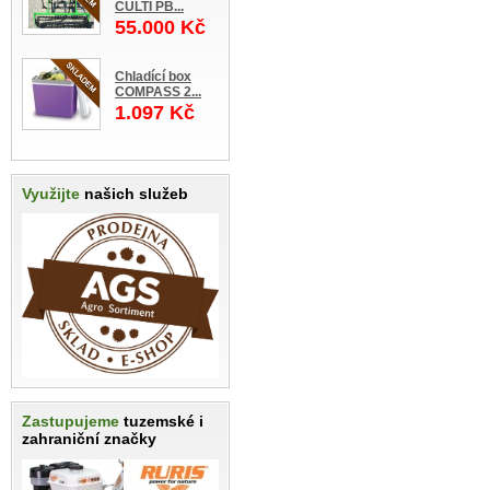
CULTI PB...
55.000 Kč
Chladící box
COMPASS 2...
1.097 Kč
Využijte
našich služeb
Zastupujeme
tuzemské i
zahraniční značky