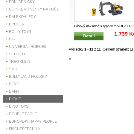
POKLADNIČKY
DĚTSKÉ PŘÍVĚSKY NA KLÍČE
DALEKOHLEDY
BRUDER
Pásový nakladač s rypadlem VOLVO RC
Na dálkové ovládání RADIO CONTROL
ROLLY TOYS
1.739 K
Detail
24
...
BIG
UNIVERSAL HOBBIES
Výsledky
1
-
11
z
11
[Celkem stránek:
1
]
SCHUCO
«
THEO KLEIN
SIKU
BULLYLAND FIGURKY
BERG
DAFFI
DICKIE
DINO TOYS
DOUBLE EAGLE
EUROPLAY HAPPY PEOPLE
FISCHERTECHNIK