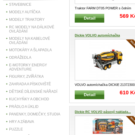
STAVEBNICE
Traktor FARM DT05 POWER s čelním
MODELY AUTÍČKA
nakladačem DICKIE 203413431 Traktor 
569 K
Detail
...
MODELY TRAKTORY
RC MODELY NA DÁLKOVÉ
OVLÁDÁNÍ
Dickie VOLVO automíchačka
MODELY NA KABELOVÉ
OVLÁDÁNÍ
MOTOKÁRY A ŠLAPADLA
ODRÁŽEDLA
E-MOTORKY ENERGY
ADVENTURE
FIGURKY, ZVÍŘÁTKA
ZAHRADA A PÍSKOVIŠTĚ
VOLVO automíchačka DICKIE 21372300
Model automíchačky s logem VO
...
610 K
DĚTSKÉ DÍLENSKÉ NÁŘADÍ
Detail
KUCHYŇKY A OBCHOD
PRÁDLO A ÚKLID
Dickie RC VOLVO pásový naklada...
PANENKY, DOMEČKY, STUDIA
HRY A ZÁBAVA
PUZZLE