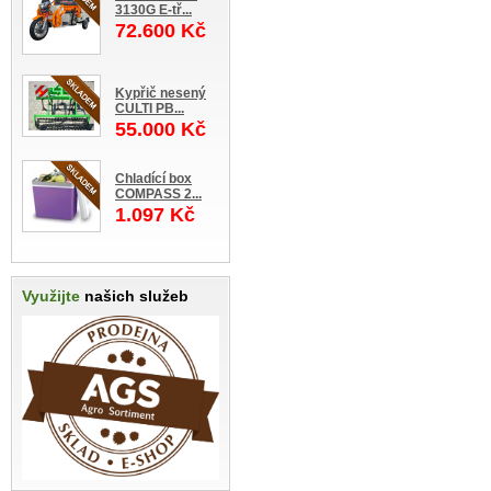
3130G E-tř...
72.600 Kč
Kypřič nesený
CULTI PB...
55.000 Kč
Chladící box
COMPASS 2...
1.097 Kč
Využijte
našich služeb