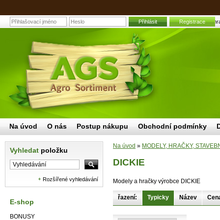
Přihlásit
Registrace
DICKIE | Zahra
Na úvod
O nás
Postup nákupu
Obchodní podmínky
Na úvod
»
MODELY, HRAČKY, STAVEB
Vyhledat
položku
DICKIE
Rozšířené vyhledávání
Modely a hračky výrobce DICKIE
řazení:
Typicky
Název
Cen
E-shop
BONUSY