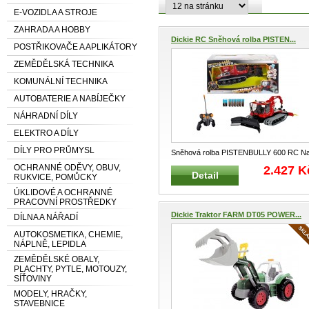
E-VOZIDLA A STROJE
ZAHRADA A HOBBY
Dickie RC Sněhová rolba PISTEN...
POSTŘIKOVAČE A APLIKÁTORY
ZEMĚDĚLSKÁ TECHNIKA
KOMUNÁLNÍ TECHNIKA
AUTOBATERIE A NABÍJEČKY
NÁHRADNÍ DÍLY
ELEKTRO A DÍLY
DÍLY PRO PRŮMYSL
Sněhová rolba PISTENBULLY 600 RC N
dálkové ovládání RADIO CONTROL 27
OCHRANNÉ ODĚVY, OBUV,
2.427 K
Detail
MH
...
RUKVICE, POMŮCKY
ÚKLIDOVÉ A OCHRANNÉ
PRACOVNÍ PROSTŘEDKY
Dickie Traktor FARM DT05 POWER...
DÍLNA A NÁŘADÍ
AUTOKOSMETIKA, CHEMIE,
NÁPLNĚ, LEPIDLA
ZEMĚDĚLSKÉ OBALY,
PLACHTY, PYTLE, MOTOUZY,
SÍŤOVINY
MODELY, HRAČKY,
STAVEBNICE