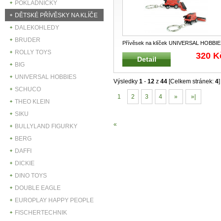
POKLADNIČKY
DĚTSKÉ PŘÍVĚSKY NA KLÍČE
DALEKOHLEDY
BRUDER
Přívěsek na klíček UNIVERSAL HOBBI
UH 5834 Reklamní přívěšek na
...
ROLLY TOYS
320 K
Detail
BIG
UNIVERSAL HOBBIES
Výsledky
1
-
12
z
44
[Celkem stránek:
4
]
SCHUCO
1
2
3
4
»
»|
THEO KLEIN
SIKU
«
BULLYLAND FIGURKY
BERG
DAFFI
DICKIE
DINO TOYS
DOUBLE EAGLE
EUROPLAY HAPPY PEOPLE
FISCHERTECHNIK