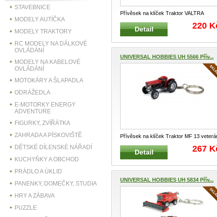
STAVEBNICE
Přívěsek na klíček Traktor VALTRA
MODELY AUTÍČKA
VIRTUS 120 UNIVERSAL HOBBIES
220 K
Detail
UH5803
...
MODELY TRAKTORY
RC MODELY NA DÁLKOVÉ
OVLÁDÁNÍ
UNIVERSAL HOBBIES UH 5566 Přív...
MODELY NA KABELOVÉ
OVLÁDÁNÍ
MOTOKÁRY A ŠLAPADLA
ODRÁŽEDLA
E-MOTORKY ENERGY
ADVENTURE
FIGURKY, ZVÍŘÁTKA
ZAHRADA A PÍSKOVIŠTĚ
Přívěsek na klíček Traktor MF 13 veterá
UNIVERSAL HOBBIES UH5566 Mě
...
267 K
DĚTSKÉ DÍLENSKÉ NÁŘADÍ
Detail
KUCHYŇKY A OBCHOD
PRÁDLO A ÚKLID
UNIVERSAL HOBBIES UH 5834 Přív...
PANENKY, DOMEČKY, STUDIA
HRY A ZÁBAVA
PUZZLE