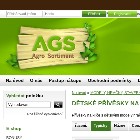
DĚTSKÉ PŘÍVĚSKY NA KLÍČE | Zahradní
Přihlásit
Registrace
Na úvod
O nás
Postup nákupu
Obchodní podmínky
Na úvod
»
MODELY, HRAČKY, STAVEB
Vyhledat
položku
DĚTSKÉ PŘÍVĚSKY NA
Rozšířené vyhledávání
Přívěsky na klíče s dětskými modely hra
řazení:
Typicky
Název
Cen
E-shop
BONUSY