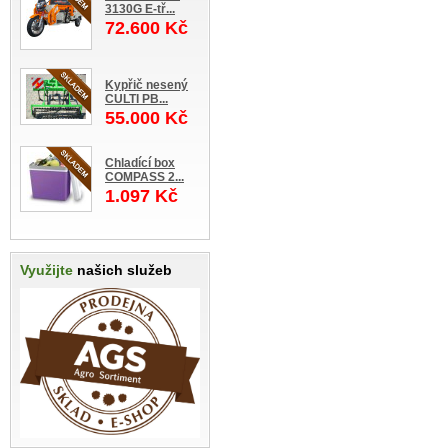
3130G E-tř...
72.600 Kč
Kypřič nesený
CULTI PB...
55.000 Kč
Chladící box
COMPASS 2...
1.097 Kč
Využijte
našich služeb