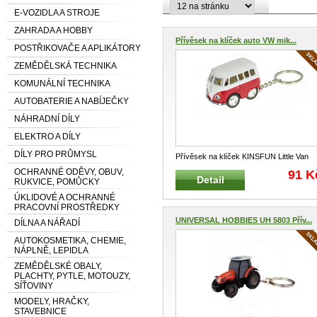
E-VOZIDLA A STROJE
ZAHRADA A HOBBY
Přívěsek na klíček auto VW mik...
POSTŘIKOVAČE A APLIKÁTORY
ZEMĚDĚLSKÁ TECHNIKA
KOMUNÁLNÍ TECHNIKA
AUTOBATERIE A NABÍJEČKY
NÁHRADNÍ DÍLY
ELEKTRO A DÍLY
DÍLY PRO PRŮMYSL
Přívěsek na klíček KINSFUN Little Van
Reklamní přívěšek na klíče
...
OCHRANNÉ ODĚVY, OBUV,
91 K
Detail
RUKVICE, POMŮCKY
ÚKLIDOVÉ A OCHRANNÉ
PRACOVNÍ PROSTŘEDKY
UNIVERSAL HOBBIES UH 5803 Přív...
DÍLNA A NÁŘADÍ
AUTOKOSMETIKA, CHEMIE,
NÁPLNĚ, LEPIDLA
ZEMĚDĚLSKÉ OBALY,
PLACHTY, PYTLE, MOTOUZY,
SÍŤOVINY
MODELY, HRAČKY,
STAVEBNICE