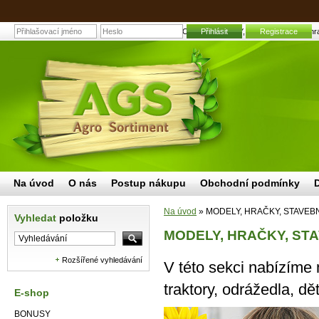
MODELY, HRAČKY, STAVEBNICE | Zahradní 
Přihlásit
Registrace
Na úvod
O nás
Postup nákupu
Obchodní podmínky
Na úvod
»
MODELY, HRAČKY, STAVEB
Vyhledat
položku
MODELY, HRAČKY, ST
Rozšířené vyhledávání
V této sekci nabízíme
traktory, odrážedla, d
E-shop
BONUSY