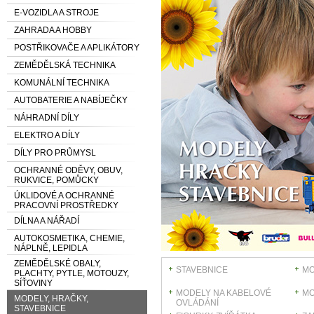
E-VOZIDLA A STROJE
ZAHRADA A HOBBY
POSTŘIKOVAČE A APLIKÁTORY
ZEMĚDĚLSKÁ TECHNIKA
KOMUNÁLNÍ TECHNIKA
AUTOBATERIE A NABÍJEČKY
NÁHRADNÍ DÍLY
ELEKTRO A DÍLY
DÍLY PRO PRŮMYSL
OCHRANNÉ ODĚVY, OBUV,
RUKVICE, POMŮCKY
ÚKLIDOVÉ A OCHRANNÉ
PRACOVNÍ PROSTŘEDKY
DÍLNA A NÁŘADÍ
AUTOKOSMETIKA, CHEMIE,
NÁPLNĚ, LEPIDLA
ZEMĚDĚLSKÉ OBALY,
STAVEBNICE
MO
PLACHTY, PYTLE, MOTOUZY,
SÍŤOVINY
MODELY NA KABELOVÉ
MO
MODELY, HRAČKY,
OVLÁDÁNÍ
STAVEBNICE