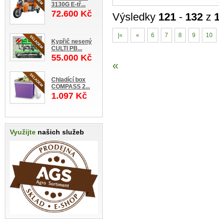
3130G E-tř...
72.600 Kč
Výsledky
121
-
132
z
|«
«
6
7
8
9
10
Kypřič nesený
CULTI PB...
55.000 Kč
«
Chladící box
COMPASS 2...
1.097 Kč
Využijte
našich služeb