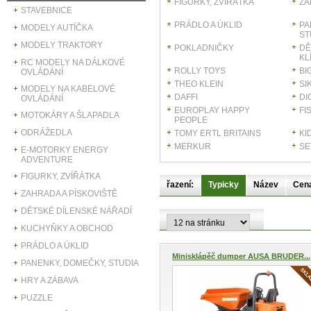
FIGURKY, ZVÍŘÁTKA
ZA
STAVEBNICE
PRÁDLO A ÚKLID
PA
MODELY AUTÍČKA
ST
MODELY TRAKTORY
POKLADNIČKY
DĚ
KL
RC MODELY NA DÁLKOVÉ
ROLLY TOYS
BI
OVLÁDÁNÍ
THEO KLEIN
SI
MODELY NA KABELOVÉ
DAFFI
DI
OVLÁDÁNÍ
EUROPLAY HAPPY
FI
MOTOKÁRY A ŠLAPADLA
PEOPLE
ODRÁŽEDLA
TOMY ERTL BRITAINS
KI
MERKUR
SE
E-MOTORKY ENERGY
ADVENTURE
FIGURKY, ZVÍŘÁTKA
řazení:
Typicky
Název
Cen
ZAHRADA A PÍSKOVIŠTĚ
DĚTSKÉ DÍLENSKÉ NÁŘADÍ
KUCHYŇKY A OBCHOD
PRÁDLO A ÚKLID
Minisklápěč dumper AUSA BRUDER...
PANENKY, DOMEČKY, STUDIA
HRY A ZÁBAVA
PUZZLE