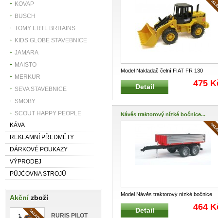
KOVAP
BUSCH
TOMY ERTL BRITAINS
KIDS GLOBE STAVEBNICE
JAMARA
MAISTO
Model Nakladač čelní FIAT FR 130
MERKUR
BRUDER 02425 Kolový nakladač typ
...
475 K
Detail
SEVA STAVEBNICE
SMOBY
SCOUT HAPPY PEOPLE
Návěs traktorový nízké bočnice...
KÁVA
REKLAMNÍ PŘEDMĚTY
DÁRKOVÉ POUKAZY
VÝPRODEJ
PŮJĆOVNA STROJŮ
Model Návěs traktorový nízké bočnice
Akční
zboží
BRUDER 02019 Traktorový skl
...
464 K
Detail
RURIS PILOT