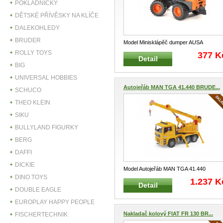
POKLADNIČKY
DĚTSKÉ PŘÍVĚSKY NA KLÍČE
DALEKOHLEDY
BRUDER
Model Minisklápěč dumper AUSA
BRUDER 02449 Model kolového minidu
ROLLY TOYS
377 K
Detail
...
BIG
UNIVERSAL HOBBIES
Autojeřáb MAN TGA 41.440 BRUDE...
SCHUCO
THEO KLEIN
SIKU
BULLYLAND FIGURKY
BERG
DAFFI
DICKIE
Model Autojeřáb MAN TGA 41.440
DINO TOYS
BRUDER 02754 Autojeřáb typ MAN TGA
1.237 K
Detail
...
DOUBLE EAGLE
EUROPLAY HAPPY PEOPLE
Nakladač kolový FIAT FR 130 BR...
FISCHERTECHNIK