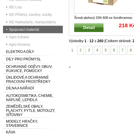
ND Lisy
ND Přívěsy, návěsy, vozíky
Šroub pluhový DIN 608 se šestihrannou
ND Nakladače, manipulátory
maticí DIN 934.8 Klasický pluho
...
218 K
Detail
Spojovací materiál
Agro ložiska
Výsledky
1
-
12
z
260
[Celkem stránek:
Agro řemeny
1
2
3
4
5
6
7
8
ELEKTRO A DÍLY
DÍLY PRO PRŮMYSL
OCHRANNÉ ODĚVY, OBUV,
«
RUKVICE, POMŮCKY
ÚKLIDOVÉ A OCHRANNÉ
PRACOVNÍ PROSTŘEDKY
DÍLNA A NÁŘADÍ
AUTOKOSMETIKA, CHEMIE,
NÁPLNĚ, LEPIDLA
ZEMĚDĚLSKÉ OBALY,
PLACHTY, PYTLE, MOTOUZY,
SÍŤOVINY
MODELY, HRAČKY,
STAVEBNICE
KÁVA