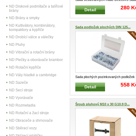
šestihranných matic dle DIN 93
...
ND Diskové podmítače a talířové
280 K
Detail
brány
ND Brány a smyky
ND Kultivátory, kombinátory,
Sada podložek plochých DIN 125...
kompaktory a kypřiče
ND Drobící válce a válečky
ND Pluhy
ND Vibrační a rotační brány
ND Plečky a oborávače brambor
ND Rotační kypřiče
ND Vály hladké a cambridge
Sada plochých pozinkovaných podložek
Sada pozinkovaných plochých podlož
...
ND Sazeče
558 K
Detail
ND Secí stroje
ND Vyorávače
Šroub pluhový M10 x 30 G10.9 D...
ND Rozmetadla
ND Rotační a žací stroje
ND Obraceče a shrnovače
ND Sběrací vozy
ND Sklízecí mlátičky