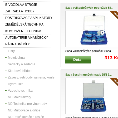
E-VOZIDLA A STROJE
Sada velkoplošných podložek 88...
ZAHRADA A HOBBY
POSTŘIKOVAČE A APLIKÁTORY
ZEMĚDĚLSKÁ TECHNIKA
KOMUNÁLNÍ TECHNIKA
AUTOBATERIE A NABÍJEČKY
NÁHRADNÍ DÍLY
Sada velkoplošných podložek Sada
Filtry
velkoplošných pozinkovaných podložek
.
313 K
Mototechna
Detail
Sedačky a sedadla
Kloubové hřídele
Sada šestihranných matic DIN 9...
Závěsy, třetí body, ramena, koule
Hydraulika
Vzduchotechnika
ND Malotraktory
ND Technika pro vinohrady
ND Mulčovače a drtiče
ND Postřikovače a rosiče
Sada šestihranných matic DIN934.8 Sad