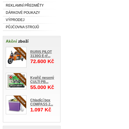
REKLAMNÍ PŘEDMĚTY
DÁRKOVÉ POUKAZY
VÝPRODEJ
PŮJĆOVNA STROJŮ
Akční
zboží
RURIS PILOT
3130G E-tř...
72.600 Kč
Kypřič nesený
CULTI PB...
55.000 Kč
Chladící box
COMPASS 2...
1.097 Kč