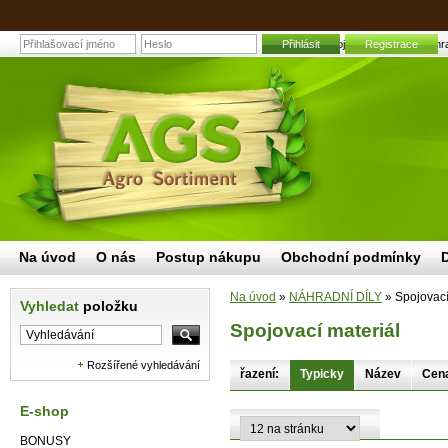
Přihlásit
Spojovací materiál | Zahr
Registrace
Na úvod
O nás
Postup nákupu
Obchodní podmínky
Na úvod
»
NÁHRADNÍ DÍLY
»
Spojovací
Vyhledat
položku
Spojovací materiál
Rozšířené vyhledávání
řazení:
Typicky
Název
Cen
E-shop
BONUSY