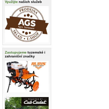
Využijte
našich služeb
Zastupujeme
tuzemské i
zahraniční značky