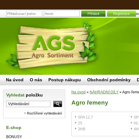
Přihlásit
Agro řemeny | Zahra
Registrace
Na úvod
O nás
Postup nákupu
Obchodní podmínky
Na úvod
»
NÁHRADNÍ DÍLY
»
Agro řem
Vyhledat
položku
Agro řemeny
Rozšířené vyhledávání
SPA 12,7
SP
25
HL
E-shop
3HB
4H
BONUSY