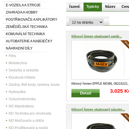
E-VOZIDLA A STROJE
řazení:
Typicky
Název
Cen
ZAHRADA A HOBBY
POSTŘIKOVAČE A APLIKÁTORY
ZEMĚDĚLSKÁ TECHNIKA
KOMUNÁLNÍ TECHNIKA
Klínový řemen obalovaný variát...
AUTOBATERIE A NABÍJEČKY
NÁHRADNÍ DÍLY
Filtry
Mototechna
Sedačky a sedadla
Kloubové hřídele
Klínový řemen EPPLE MOBIL 06215221,
Závěsy, třetí body, ramena, koule
DEUTZ FAHR Klínové řemeny ob
...
3.025 K
Hydraulika
Detail
Vzduchotechnika
ND Malotraktory
Klínový řemen obalovaný násobn...
ND Technika pro vinohrady
ND Mulčovače a drtiče
ND Postřikovače a rosiče