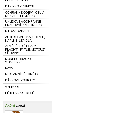
DÍLY PRO PRŮMYSL
OCHRANNÉ ODĚVY, OBUV,
RUKVICE, POMŮCKY
ÚKLIDOVÉ A OCHRANNÉ
PRACOVNÍ PROSTŘEDKY
DÍLNA A NÁŘADÍ
AUTOKOSMETIKA, CHEMIE,
NÁPLNĚ, LEPIDLA
ZEMĚDĚLSKÉ OBALY,
PLACHTY, PYTLE, MOTOUZY,
SÍŤOVINY
MODELY, HRAČKY,
STAVEBNICE
KÁVA
REKLAMNÍ PŘEDMĚTY
DÁRKOVÉ POUKAZY
VÝPRODEJ
PŮJĆOVNA STROJŮ
Akční
zboží