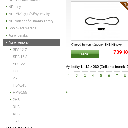
ND Lisy
ND Přívěsy, návěsy, vozíky
ND Nakladače, manipulátory
Spojovací materiál
Agro ložiska
Agro řemeny
Klínový řemen násobný 3HB Klínové
řemeny obecně přenáší kroutící mome
..
SPA 12,7
739 K
Detail
SPB 16,3
SPC 22
Výsledky
1
-
12
z
262
[Celkem stránek:
H36
1
2
3
4
5
6
7
8
25
HL40/45
«
HM50/55
2HB
3HB
4HB
15J
ELEKTRO A DÍLY