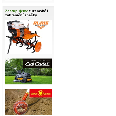
Zastupujeme
tuzemské i
zahraniční značky