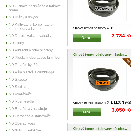
ND Diskové podmítače a talířové
brány
ND Brány a smyky
ND Kultivátory, kombinátory,
Klínový řemen násobný 4HB
kompaktory a kypřiče
FORTSCHRITT 4240023387 Klínové
2.784 K
ND Drobící válce a válečky
Detail
řemeny o
...
ND Pluhy
ND Vibrační a rotační brány
Klínový řemen obalovaný násobn...
ND Plečky a oborávače brambor
ND Rotační kypřiče
ND Vály hladké a cambridge
ND Sazeče
ND Secí stroje
ND Vyorávače
ND Rozmetadla
Klínový řemen násobný 3HB BIZON 972
11382 Klínové řemeny obecně
...
ND Rotační a žací stroje
3.050 K
Detail
ND Obraceče a shrnovače
ND Sběrací vozy
Klínový řemen obalovaný násobn...
ND Sklízecí mlátičky