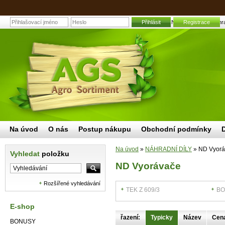
Přihlásit
ND Vyorávače | Zahrad
Registrace
Na úvod
O nás
Postup nákupu
Obchodní podmínky
Na úvod
»
NÁHRADNÍ DÍLY
»
ND Vyorá
Vyhledat
položku
ND Vyorávače
Rozšířené vyhledávání
TEK Z 609/3
BO
E-shop
řazení:
Typicky
Název
Cen
BONUSY