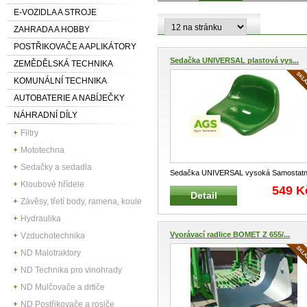
E-VOZIDLA A STROJE
ZAHRADA A HOBBY
POSTŘIKOVAČE A APLIKÁTORY
Sedačka UNIVERSAL plastová vys...
ZEMĚDĚLSKÁ TECHNIKA
KOMUNÁLNÍ TECHNIKA
AUTOBATERIE A NABÍJEČKY
NÁHRADNÍ DÍLY
Filtry
Mototechna
Sedačky a sedadla
Sedačka UNIVERSAL vysoká Samostat
Kloubové hřídele
plastová sedačka s vysokým opěrad
...
549 K
Detail
Závěsy, třetí body, ramena, koule
Hydraulika
Vyorávací radlice BOMET Z 655/...
Vzduchotechnika
ND Malotraktory
ND Technika pro vinohrady
ND Mulčovače a drtiče
ND Postřikovače a rosiče