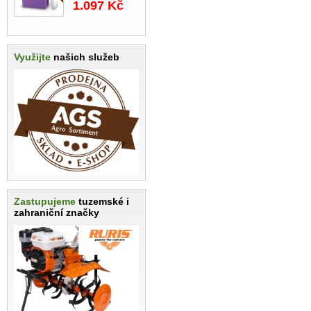
1.097 Kč
Využijte
našich služeb
Zastupujeme
tuzemské i
zahraniční značky