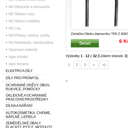
ND Obraceče a shrnovače
ND Sběrací vozy
ND Sklízecí mlátičky
ND Lisy
Závlačka článku dopravníku TEK Z 609/
ND Přívěsy, návěsy, vozíky
Závlačka dopravníku vyorávacíh
...
6 K
ND Nakladače, manipulátory
Detail
Spojovací materiál
Výsledky
1
-
12
z
32
[Celkem stránek:
3
]
Agro ložiska
Agro řemeny
1
2
3
»
»|
ELEKTRO A DÍLY
DÍLY PRO PRŮMYSL
«
OCHRANNÉ ODĚVY, OBUV,
RUKVICE, POMŮCKY
ÚKLIDOVÉ A OCHRANNÉ
PRACOVNÍ PROSTŘEDKY
DÍLNA A NÁŘADÍ
AUTOKOSMETIKA, CHEMIE,
NÁPLNĚ, LEPIDLA
ZEMĚDĚLSKÉ OBALY,
PLACHTY, PYTLE, MOTOUZY,