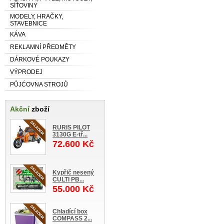
SÍŤOVINY
MODELY, HRAČKY,
STAVEBNICE
KÁVA
REKLAMNÍ PŘEDMĚTY
DÁRKOVÉ POUKAZY
VÝPRODEJ
PŮJĆOVNA STROJŮ
Akční
zboží
RURIS PILOT
3130G E-tř...
72.600 Kč
Kypřič nesený
CULTI PB...
55.000 Kč
Chladící box
COMPASS 2...