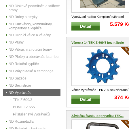
ND Diskové podmítače a talířové
brány
Vyorávací radlice Kompletní náhradní
ND Brány a smyky
vyorávací radlice Pro vyorávač
...
5.579 K
ND Kultivátory, kombinátory,
Detail
kompaktory a kypřiče
ND Drobící válce a válečky
ND Pluhy
Věnec z 14 TEK Z 609/3 bez náboje
ND Vibrační a rotační brány
ND Plečky a oborávače brambor
ND Rotační kypřiče
ND Vály hladké a cambridge
ND Sazeče
ND Secí stroje
Věnec vyorávače TEK Z 609/3 Náhradní
ND Vyorávače
samostatný věnec ozubeného kola
...
374 K
Detail
TEK Z 609/3
BOMET Z 655
Příslušenství vyorávačů
Závlačka článku dopravníku TEK...
ND Rozmetadla
ND Rotační a žací stroje