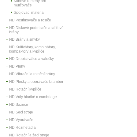
Klínové řemeny pro
mulčovače
Spojovací materiál
ND Postřikovače a rosiče
ND Diskové podmítače a talířové
brány
ND Brány a smyky
ND Kultivátory, kombinátory,
kompaktory a kypřiče
ND Drobící válce a válečky
ND Pluhy
ND Vibrační a rotační brány
ND Plečky a oborávače brambor
ND Rotační kypřiče
ND Vály hladké a cambridge
ND Sazeče
ND Secí stroje
ND Vyorávače
ND Rozmetadla
ND Rotační a žací stroje