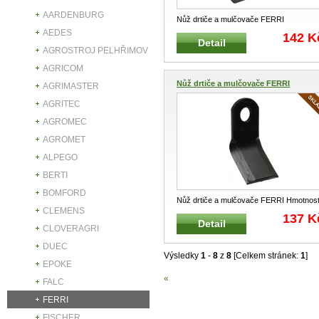
AARDENBURG
Nůž drtiče a mulčovače FERRI
010132370098 Hmotnost : 150 g
AEDES
142 K
Detail
AGROSTROJ PELHŘIMOV
AGRICOM
Nůž drtiče a mulčovače FERRI
AGRIMASTER
AGRITEC
AGROMEC
AGROMET
ALPEGO
BERTI
BOMFORD
Nůž drtiče a mulčovače FERRI Hmotnost
CLEMENS
240 g
137 K
Detail
CLOVERAGRI
DUEC
Výsledky
1
-
8
z
8
[Celkem stránek:
1
]
EPOKE
«
FALC
FERRI
FISCHER