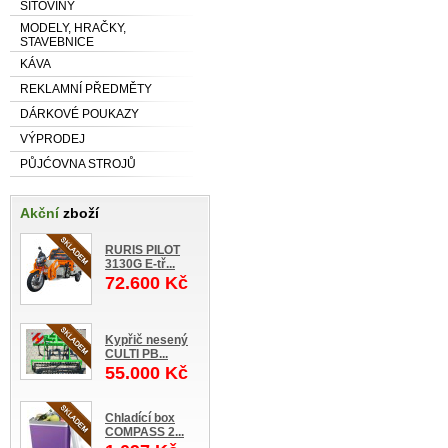
SÍŤOVINY
MODELY, HRAČKY,
STAVEBNICE
KÁVA
REKLAMNÍ PŘEDMĚTY
DÁRKOVÉ POUKAZY
VÝPRODEJ
PŮJĆOVNA STROJŮ
Akční
zboží
RURIS PILOT
3130G E-tř...
72.600 Kč
Kypřič nesený
CULTI PB...
55.000 Kč
Chladící box
COMPASS 2...