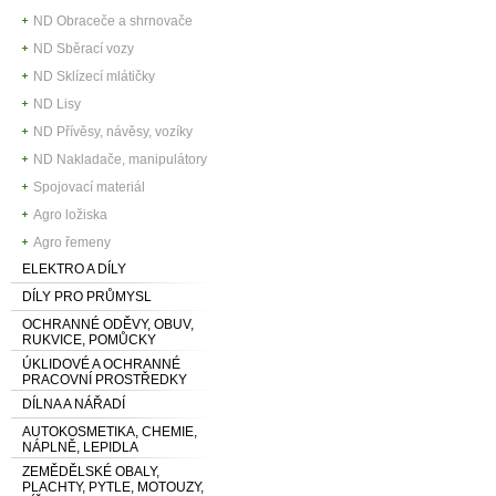
ND Obraceče a shrnovače
ND Sběrací vozy
ND Sklízecí mlátičky
ND Lisy
ND Přívěsy, návěsy, vozíky
ND Nakladače, manipulátory
Spojovací materiál
Agro ložiska
Agro řemeny
ELEKTRO A DÍLY
DÍLY PRO PRŮMYSL
OCHRANNÉ ODĚVY, OBUV,
RUKVICE, POMŮCKY
ÚKLIDOVÉ A OCHRANNÉ
PRACOVNÍ PROSTŘEDKY
DÍLNA A NÁŘADÍ
AUTOKOSMETIKA, CHEMIE,
NÁPLNĚ, LEPIDLA
ZEMĚDĚLSKÉ OBALY,
PLACHTY, PYTLE, MOTOUZY,