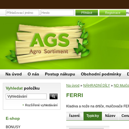
Přihlásit
Registrace
FERRI | Zahra
Na úvod
O nás
Postup nákupu
Obchodní podmínky
Na úvod
»
NÁHRADNÍ DÍLY
»
ND Mulčov
Vyhledat
položku
FERRI
Rozšířené vyhledávání
Kladiva a nože na drtiče, mulčovače FE
řazení:
Typicky
Název
Cen
E-shop
BONUSY