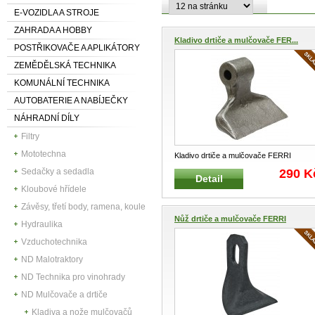
E-VOZIDLA A STROJE
ZAHRADA A HOBBY
Kladivo drtiče a mulčovače FER...
POSTŘIKOVAČE A APLIKÁTORY
ZEMĚDĚLSKÁ TECHNIKA
KOMUNÁLNÍ TECHNIKA
AUTOBATERIE A NABÍJEČKY
NÁHRADNÍ DÍLY
Filtry
Mototechna
Kladivo drtiče a mulčovače FERRI
0901143 Hmotnost : 1,25 kg
290 K
Sedačky a sedadla
Detail
Kloubové hřídele
Závěsy, třetí body, ramena, koule
Nůž drtiče a mulčovače FERRI
Hydraulika
Vzduchotechnika
ND Malotraktory
ND Technika pro vinohrady
ND Mulčovače a drtiče
Kladiva a nože mulčovačů