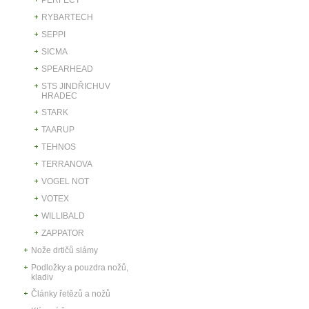
RYBARTECH
SEPPI
SICMA
SPEARHEAD
STS JINDŘICHUV
HRADEC
STARK
TAARUP
TEHNOS
TERRANOVA
VOGEL NOT
VOTEX
WILLIBALD
ZAPPATOR
Nože drtičů slámy
Podložky a pouzdra nožů,
kladiv
Články řetězů a nožů