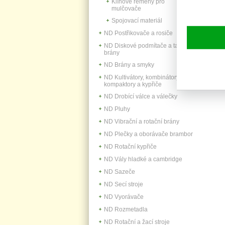
Klínové řemeny pro
mulčovače
Spojovací materiál
ND Postřikovače a rosiče
ND Diskové podmítače a talířové
brány
ND Brány a smyky
ND Kultivátory, kombinátory,
kompaktory a kypřiče
ND Drobící válce a válečky
ND Pluhy
ND Vibrační a rotační brány
ND Plečky a oborávače brambor
ND Rotační kypřiče
ND Vály hladké a cambridge
ND Sazeče
ND Secí stroje
ND Vyorávače
ND Rozmetadla
ND Rotační a žací stroje