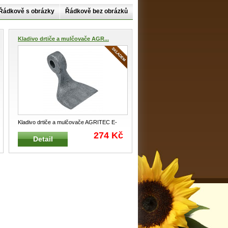
Řádkově s obrázky
Řádkově bez obrázků
Kladivo drtiče a mulčovače AGR...
Kladivo drtiče a mulčovače AGRITEC E-
27-003-0, C165017 Hmotnost : 7
...
274 Kč
Detail