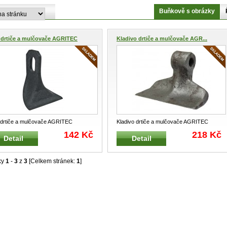
Buňkově s obrázky
 drtiče a mulčovače AGRITEC
Kladivo drtiče a mulčovače AGR...
drtiče a mulčovače AGRITEC
Kladivo drtiče a mulčovače AGRITEC
32370098 Hmotnost : 150 g
MU000306 Hmotnost kladiva : 1,19
...
142 Kč
218 Kč
Detail
Detail
ky
1
-
3
z
3
[Celkem stránek:
1
]