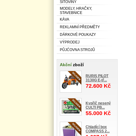
SÍŤOVINY
MODELY, HRAČKY,
STAVEBNICE
KÁVA
REKLAMNÍ PŘEDMĚTY
DÁRKOVÉ POUKAZY
VÝPRODEJ
PŮJĆOVNA STROJŮ
Akční
zboží
RURIS PILOT
3130G E-tř...
72.600 Kč
Kypřič nesený
CULTI PB...
55.000 Kč
Chladící box
COMPASS 2...