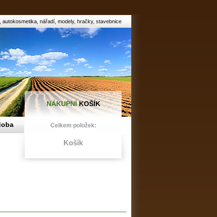
 autokosmetika, nářadí, modely, hračky, stavebnice
NÁKUPNÍ
KOŠÍK
doba
Celkem položek:
Košík