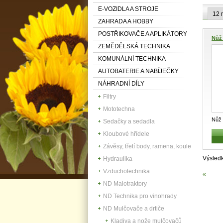
E-VOZIDLA A STROJE
ZAHRADA A HOBBY
POSTŘIKOVAČE A APLIKÁTORY
Nůž
ZEMĚDĚLSKÁ TECHNIKA
KOMUNÁLNÍ TECHNIKA
AUTOBATERIE A NABÍJEČKY
NÁHRADNÍ DÍLY
Filtry
Mototechna
Nůž 
Sedačky a sedadla
0101
Kloubové hřídele
Závěsy, třetí body, ramena, koule
Výsled
Hydraulika
Vzduchotechnika
«
ND Malotraktory
ND Technika pro vinohrady
ND Mulčovače a drtiče
Kladiva a nože mulčovačů