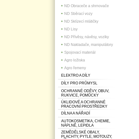
ND Obraceče a shrnovače
ND Sběrací vozy
ND Sklízecí mlátičky
ND Lisy
ND Přívěsy, návěsy, vozíky
ND Nakladače, manipulátory
Spojovací materiál
Agro ložiska
Agro řemeny
ELEKTRO A DÍLY
DÍLY PRO PRŮMYSL
OCHRANNÉ ODĚVY, OBUV,
RUKVICE, POMŮCKY
ÚKLIDOVÉ A OCHRANNÉ
PRACOVNÍ PROSTŘEDKY
DÍLNA A NÁŘADÍ
AUTOKOSMETIKA, CHEMIE,
NÁPLNĚ, LEPIDLA
ZEMĚDĚLSKÉ OBALY,
PLACHTY, PYTLE, MOTOUZY,