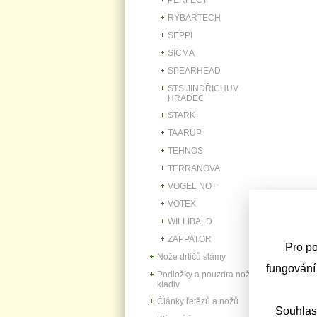
RYBARTECH
SEPPI
SICMA
SPEARHEAD
STS JINDŘICHUV
HRADEC
STARK
TAARUP
TEHNOS
TERRANOVA
VOGEL NOT
VOTEX
WILLIBALD
ZAPPATOR
Pro po
Nože drtičů slámy
fungování
Podložky a pouzdra nožů,
kladiv
Články řetězů a nožů
Souhlas