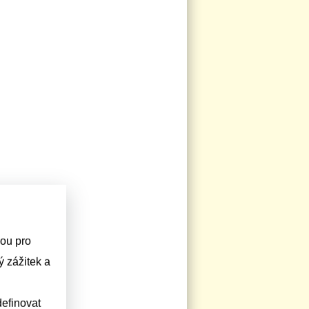
sou pro
 zážitek a
efinovat