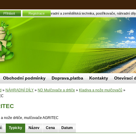
Přihlásit
AGRITEC | Zahradní a zemědělská technika, postřikovače, náhradní díly,
Registrace
Obchodní podmínky
Doprava,platba
Kontakty
Otevírací 
d
»
NÁHRADNÍ DÍLY
»
ND Mulčovače a drtiče
»
Kladiva a nože mulčovačů
»
EC
ITEC
 a nože drtiče, mulčovače AGRITEC
í:
Typicky
Název
Cena
Datum