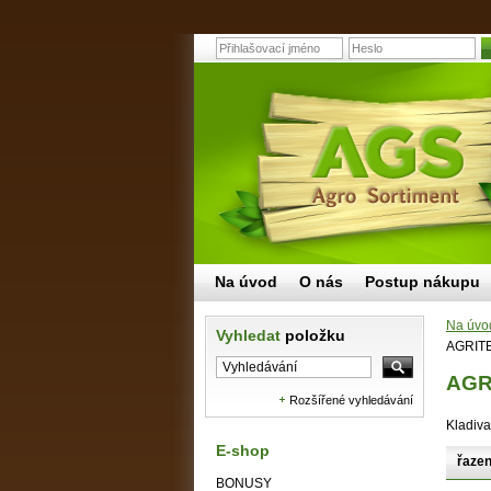
Na úvod
O nás
Postup nákupu
Na úvo
Vyhledat
položku
AGRIT
AGR
Rozšířené vyhledávání
Kladiva
E-shop
řazen
BONUSY