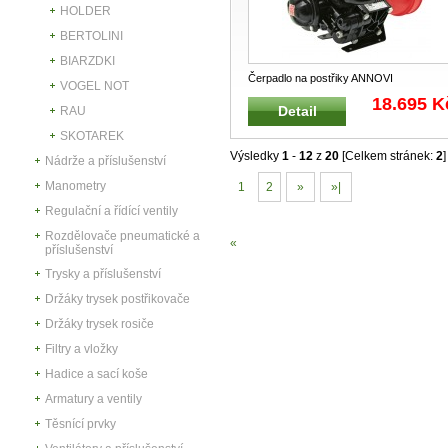
HOLDER
BERTOLINI
BIARZDKI
Čerpadlo na postřiky ANNOVI
VOGEL NOT
REVERBERI AR 115 BP/C Vhodné pro
18.695 K
Detail
RAU
nesené
...
SKOTAREK
Výsledky
1
-
12
z
20
[Celkem stránek:
2
]
Nádrže a příslušenství
Manometry
1
2
»
»|
Regulační a řídící ventily
Rozdělovače pneumatické a
«
příslušenství
Trysky a příslušenství
Držáky trysek postřikovače
Držáky trysek rosiče
Filtry a vložky
Hadice a sací koše
Armatury a ventily
Těsnící prvky