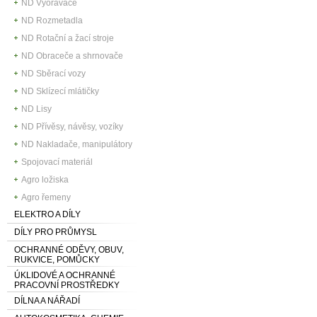
ND Vyorávače
ND Rozmetadla
ND Rotační a žací stroje
ND Obraceče a shrnovače
ND Sběrací vozy
ND Sklízecí mlátičky
ND Lisy
ND Přívěsy, návěsy, vozíky
ND Nakladače, manipulátory
Spojovací materiál
Agro ložiska
Agro řemeny
ELEKTRO A DÍLY
DÍLY PRO PRŮMYSL
OCHRANNÉ ODĚVY, OBUV,
RUKVICE, POMŮCKY
ÚKLIDOVÉ A OCHRANNÉ
PRACOVNÍ PROSTŘEDKY
DÍLNA A NÁŘADÍ