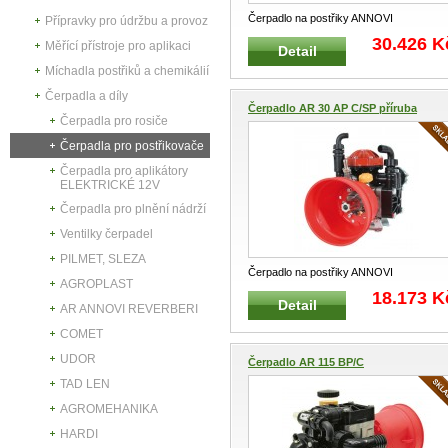
Čerpadlo na postřiky ANNOVI
Přípravky pro údržbu a provoz
REVERBERI AR 145 BP/C Vhodné pro
30.426 K
Měřící přístroje pro aplikaci
Detail
nesené
...
Míchadla postřiků a chemikálií
Čerpadla a díly
Čerpadlo AR 30 AP C/SP příruba
Čerpadla pro rosiče
Čerpadla pro postřikovače
Čerpadla pro aplikátory
ELEKTRICKÉ 12V
Čerpadla pro plnění nádrží
Ventilky čerpadel
PILMET, SLEZA
Čerpadlo na postřiky ANNOVI
AGROPLAST
REVERBERI AR 30 AP C/SP verze příru
18.173 K
Detail
...
AR ANNOVI REVERBERI
COMET
UDOR
Čerpadlo AR 115 BP/C
TAD LEN
AGROMEHANIKA
HARDI