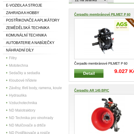
E-VOZIDLA A STROJE
ZAHRADA A HOBBY
Čerpadlo membránové PILMET P 60
POSTŘIKOVAČE A APLIKÁTORY
ZEMĚDĚLSKÁ TECHNIKA
KOMUNÁLNÍ TECHNIKA
AUTOBATERIE A NABÍJEČKY
NÁHRADNÍ DÍLY
Filtry
Čerpadlo membránové PILMET P 60
Mototechna
Vhodné pro nesené a tažené traktorové
.
9.027 K
Detail
Sedačky a sedadla
Kloubové hřídele
Závěsy, třetí body, ramena, koule
Čerpadlo AR 145 BP/C
Hydraulika
Vzduchotechnika
ND Malotraktory
ND Technika pro vinohrady
ND Mulčovače a drtiče
ND Postřikovače a rosiče