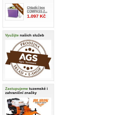
Chladící box
COMPASS 2...
1.097 Kč
Využijte
našich služeb
Zastupujeme
tuzemské i
zahraniční značky