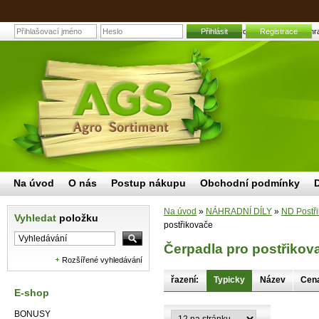
Přihlásit
Čerpadla pro postřikovače | Zahr
Registrace
Na úvod
O nás
Postup nákupu
Obchodní podmínky
Na úvod
»
NÁHRADNÍ DÍLY
»
ND Postři
Vyhledat
položku
postřikovače
Čerpadla pro postřikov
Rozšířené vyhledávání
řazení:
Typicky
Název
Cen
E-shop
BONUSY