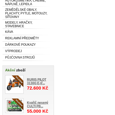
AUTOKOSMETIKA, CHEMIE,
NÁPLNĚ, LEPIDLA
ZEMĚDĚLSKÉ OBALY,
PLACHTY, PYTLE, MOTOUZY,
SÍŤOVINY
MODELY, HRAČKY,
STAVEBNICE
KÁVA
REKLAMNÍ PŘEDMĚTY
DÁRKOVÉ POUKAZY
VÝPRODEJ
PŮJĆOVNA STROJŮ
Akční
zboží
RURIS PILOT
3130G E-tř...
72.600 Kč
Kypřič nesený
CULTI PB...
55.000 Kč