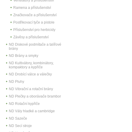
Ventilátory a příslušenství
Ramena a příslušenství
Značkovače a příslušenství
Postřikovací tyče a pistole
Příslušenství pro herbicidy
Závěsy a příslušenství
ND Diskové podmítače a talířové
brány
ND Brány a smyky
ND Kultivátory, kombinátory,
kompaktory a kypřiče
ND Drobící válce a válečky
ND Pluhy
ND Vibrační a rotační brány
ND Plečky a oborávače brambor
ND Rotační kypřiče
ND Vály hladké a cambridge
ND Sazeče
ND Secí stroje