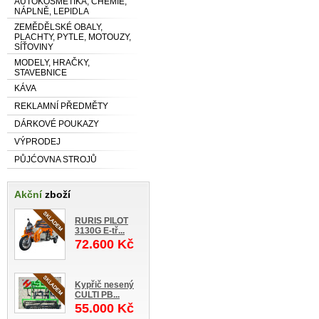
AUTOKOSMETIKA, CHEMIE,
NÁPLNĚ, LEPIDLA
ZEMĚDĚLSKÉ OBALY,
PLACHTY, PYTLE, MOTOUZY,
SÍŤOVINY
MODELY, HRAČKY,
STAVEBNICE
KÁVA
REKLAMNÍ PŘEDMĚTY
DÁRKOVÉ POUKAZY
VÝPRODEJ
PŮJĆOVNA STROJŮ
Akční
zboží
RURIS PILOT
3130G E-tř...
72.600 Kč
Kypřič nesený
CULTI PB...
55.000 Kč