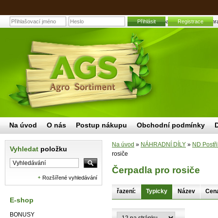
Přihlásit
Čerpadla pro rosiče | Zahr
Registrace
Na úvod
O nás
Postup nákupu
Obchodní podmínky
Na úvod
»
NÁHRADNÍ DÍLY
»
ND Postři
Vyhledat
položku
rosiče
Čerpadla pro rosiče
Rozšířené vyhledávání
řazení:
Typicky
Název
Cen
E-shop
BONUSY