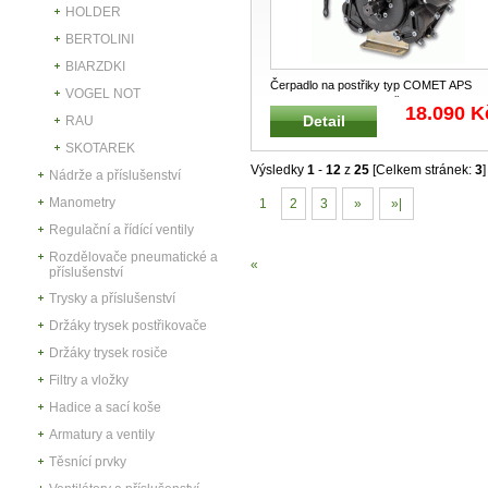
HOLDER
BERTOLINI
BIARZDKI
Čerpadlo na postřiky typ COMET APS
VOGEL NOT
71 s průběžnou hřídelí Čerpadlo je vh
...
18.090 K
Detail
RAU
SKOTAREK
Výsledky
1
-
12
z
25
[Celkem stránek:
3
]
Nádrže a příslušenství
Manometry
1
2
3
»
»|
Regulační a řídící ventily
Rozdělovače pneumatické a
«
příslušenství
Trysky a příslušenství
Držáky trysek postřikovače
Držáky trysek rosiče
Filtry a vložky
Hadice a sací koše
Armatury a ventily
Těsnící prvky