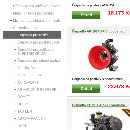
Čerpadlo na postřiky ANNOVI
Přípravky pro údržbu a provoz
REVERBERI AR 30 AP C/SP verze příru
18.173 K
Měřící přístroje pro aplikaci
Detail
...
Míchadla postřiků a chemikálií
Čerpadla a díly
Čerpadlo AR 1064 AP/C oboustra...
Čerpadla pro rosiče
Čerpadla pro postřikovače
Čerpadla pro aplikátory
ELEKTRICKÉ 12V
Čerpadla pro plnění nádrží
Ventilky čerpadel
PILMET, SLEZA
Čerpadlo na postřiky s oboustrannou
AGROPLAST
hřídelí ANNOVI REVERBERI AR 1064 AP
23.973 K
Detail
...
AR ANNOVI REVERBERI
COMET
UDOR
Čerpadlo COMET APS 71 oboustra...
TAD LEN
AGROMEHANIKA
HARDI