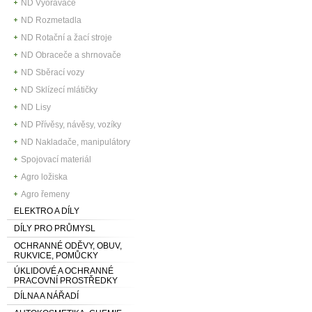
ND Vyorávače
ND Rozmetadla
ND Rotační a žací stroje
ND Obraceče a shrnovače
ND Sběrací vozy
ND Sklízecí mlátičky
ND Lisy
ND Přívěsy, návěsy, vozíky
ND Nakladače, manipulátory
Spojovací materiál
Agro ložiska
Agro řemeny
ELEKTRO A DÍLY
DÍLY PRO PRŮMYSL
OCHRANNÉ ODĚVY, OBUV,
RUKVICE, POMŮCKY
ÚKLIDOVÉ A OCHRANNÉ
PRACOVNÍ PROSTŘEDKY
DÍLNA A NÁŘADÍ