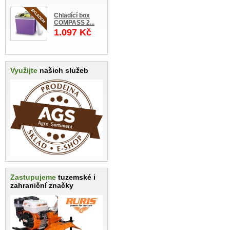
Chladící box
COMPASS 2...
1.097 Kč
Využijte
našich služeb
Zastupujeme
tuzemské i
zahraniční značky