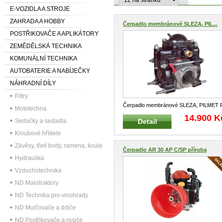
E-VOZIDLA A STROJE
ZAHRADA A HOBBY
Čerpadlo membránové SLEZA, PIL...
POSTŘIKOVAČE A APLIKÁTORY
ZEMĚDĚLSKÁ TECHNIKA
KOMUNÁLNÍ TECHNIKA
AUTOBATERIE A NABÍJEČKY
NÁHRADNÍ DÍLY
Filtry
Čerpadlo membránové SLEZA, PILMET 
Mototechna
60 s oboustrannou hřídelí Vhodné
...
14.900 K
Detail
Sedačky a sedadla
Kloubové hřídele
Závěsy, třetí body, ramena, koule
Čerpadlo AR 30 AP C/SP příruba
Hydraulika
Vzduchotechnika
ND Malotraktory
ND Technika pro vinohrady
ND Mulčovače a drtiče
ND Postřikovače a rosiče