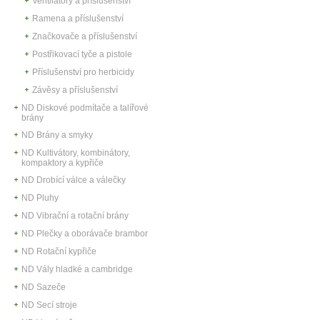
Ventilátory a příslušenství
Ramena a příslušenství
Značkovače a příslušenství
Postřikovací tyče a pistole
Příslušenství pro herbicidy
Závěsy a příslušenství
ND Diskové podmítače a talířové
brány
ND Brány a smyky
ND Kultivátory, kombinátory,
kompaktory a kypřiče
ND Drobící válce a válečky
ND Pluhy
ND Vibrační a rotační brány
ND Plečky a oborávače brambor
ND Rotační kypřiče
ND Vály hladké a cambridge
ND Sazeče
ND Secí stroje