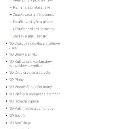
Ventilátory a příslušenství
Ramena a příslušenství
Značkovače a příslušenství
Postřikovací tyče a pistole
Příslušenství pro herbicidy
Závěsy a příslušenství
ND Diskové podmítače a talířové
brány
ND Brány a smyky
ND Kultivátory, kombinátory,
kompaktory a kypřiče
ND Drobící válce a válečky
ND Pluhy
ND Vibrační a rotační brány
ND Plečky a oborávače brambor
ND Rotační kypřiče
ND Vály hladké a cambridge
ND Sazeče
ND Secí stroje