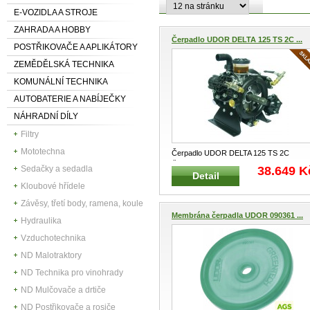
E-VOZIDLA A STROJE
ZAHRADA A HOBBY
Čerpadlo UDOR DELTA 125 TS 2C ...
POSTŘIKOVAČE A APLIKÁTORY
ZEMĚDĚLSKÁ TECHNIKA
KOMUNÁLNÍ TECHNIKA
AUTOBATERIE A NABÍJEČKY
NÁHRADNÍ DÍLY
Filtry
Mototechna
Čerpadlo UDOR DELTA 125 TS 2C
Čerpadlo pro sání a dopravu postřiko
...
38.649 K
Sedačky a sedadla
Detail
Kloubové hřídele
Závěsy, třetí body, ramena, koule
Membrána čerpadla UDOR 090361 ...
Hydraulika
Vzduchotechnika
ND Malotraktory
ND Technika pro vinohrady
ND Mulčovače a drtiče
ND Postřikovače a rosiče