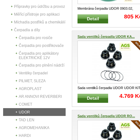
Přípravky pro údržbu a provoz
Membrána čerpadla UDOR 0903.02,
06021291, 090302, US081, 090361 H
...
Měřící přístroje pro aplikaci
805 K
Detail
Míchadla postřiků a chemikálií
Čerpadla a díly
Sada ventilků čerpadla UDOR KA...
Čerpadla pro rosiče
Čerpadla pro postřikovače
Čerpadla pro aplikátory
ELEKTRICKÉ 12V
Čerpadla pro plnění nádrží
Ventilky čerpadel
PILMET, SLEZA
Sada ventilků čerpadla UDOR UDOR KI
AGROPLAST
KAPPA 125 Opravná kompletní sada
...
4.769 K
AR ANNOVI REVERBERI
Detail
COMET
UDOR
Sada ventilků čerpadla UDOR RO...
TAD LEN
AGROMEHANIKA
HARDI