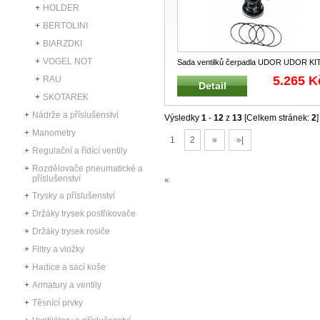
HOLDER
BERTOLINI
BIARZDKI
VOGEL NOT
Sada ventilků čerpadla UDOR UDOR KI
521 Opravná kompletní sada venti
...
5.265 K
RAU
Detail
SKOTAREK
Nádrže a příslušenství
Výsledky
1
-
12
z
13
[Celkem stránek:
2
]
Manometry
1
2
»
»|
Regulační a řídící ventily
Rozdělovače pneumatické a
příslušenství
«
Trysky a příslušenství
Držáky trysek postřikovače
Držáky trysek rosiče
Filtry a vložky
Hadice a sací koše
Armatury a ventily
Těsnící prvky