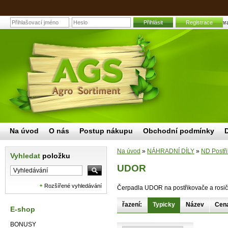
Přihlásit
Registrace
UDOR | Zahrad
Na úvod
O nás
Postup nákupu
Obchodní podmínky
Na úvod
»
NÁHRADNÍ DÍLY
»
ND Postři
Vyhledat
položku
UDOR
Rozšířené vyhledávání
Čerpadla UDOR na postřikovače a rosi
řazení:
Typicky
Název
Cen
E-shop
BONUSY