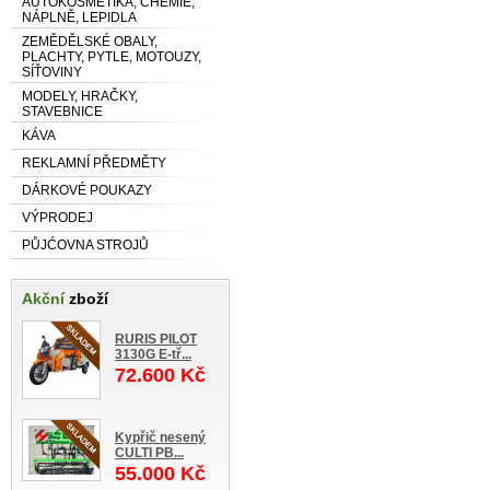
AUTOKOSMETIKA, CHEMIE,
NÁPLNĚ, LEPIDLA
ZEMĚDĚLSKÉ OBALY,
PLACHTY, PYTLE, MOTOUZY,
SÍŤOVINY
MODELY, HRAČKY,
STAVEBNICE
KÁVA
REKLAMNÍ PŘEDMĚTY
DÁRKOVÉ POUKAZY
VÝPRODEJ
PŮJĆOVNA STROJŮ
Akční
zboží
RURIS PILOT
3130G E-tř...
72.600 Kč
Kypřič nesený
CULTI PB...
55.000 Kč