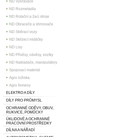
ND Vyorávače
ND Rozmetadla
ND Rotační a žací stroje
ND Obraceče a shrnovače
ND Sběrací vozy
ND Sklízecí mlátičky
ND Lisy
ND Přívěsy, návěsy, vozíky
ND Nakladače, manipulátory
Spojovací materiál
Agro ložiska
Agro řemeny
ELEKTRO A DÍLY
DÍLY PRO PRŮMYSL
OCHRANNÉ ODĚVY, OBUV,
RUKVICE, POMŮCKY
ÚKLIDOVÉ A OCHRANNÉ
PRACOVNÍ PROSTŘEDKY
DÍLNA A NÁŘADÍ