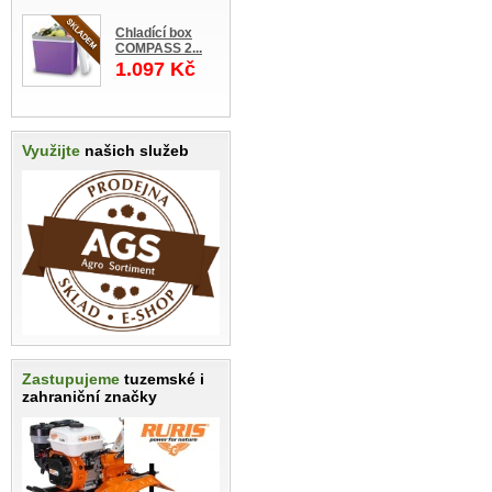
Chladící box
COMPASS 2...
1.097 Kč
Využijte
našich služeb
Zastupujeme
tuzemské i
zahraniční značky