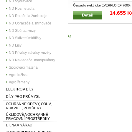
ND Vyorávače
Čerpadlo elektrické EVERFLO EF 7000 
ND Rozmetadla
12V EVERFLO 33002-00006, 73060007
.
14.655 K
Detail
ND Rotační a žací stroje
ND Obraceče a shrnovače
ND Sběrací vozy
«
ND Sklízecí mlátičky
ND Lisy
ND Přívěsy, návěsy, vozíky
ND Nakladače, manipulátory
Spojovací materiál
Agro ložiska
Agro řemeny
ELEKTRO A DÍLY
DÍLY PRO PRŮMYSL
OCHRANNÉ ODĚVY, OBUV,
RUKVICE, POMŮCKY
ÚKLIDOVÉ A OCHRANNÉ
PRACOVNÍ PROSTŘEDKY
DÍLNA A NÁŘADÍ