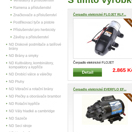
Ventilátory a příslušenství
Ramena a příslušenství
Čerpadlo elektrické FLOJET RLF...
Značkovače a příslušenství
Postřikovací tyče a pistole
Příslušenství pro herbicidy
Závěsy a příslušenství
ND Diskové podmítače a talířové
brány
ND Brány a smyky
Čerpadlo elektrické FLOJET
ND Kultivátory, kombinátory,
kompaktory a kypřiče
RLFP122202D na 12V Malé čerpadlo pro
2.865 K
Detail
přečerpá
...
ND Drobící válce a válečky
ND Pluhy
ND Vibrační a rotační brány
Čerpadlo elektrické EVERFLO EF...
ND Plečky a oborávače brambor
ND Rotační kypřiče
ND Vály hladké a cambridge
ND Sazeče
ND Secí stroje