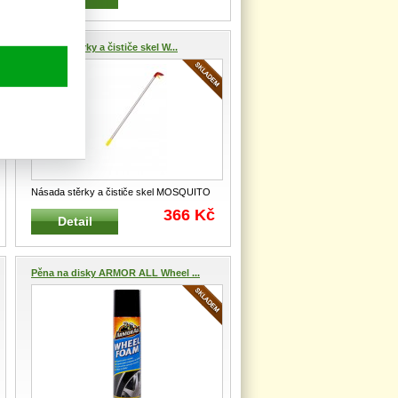
Násada stěrky a čističe skel W...
Násada stěrky a čističe skel MOSQUITO
WOLF-GARTEN Výrobek s pr
...
366 Kč
Detail
Pěna na disky ARMOR ALL Wheel ...