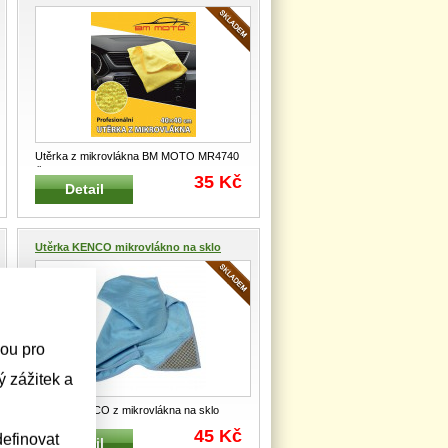
Utěrka z mikrovlákna BM MOTO MR4740
Čistící a mycí útěrka na sklo
...
35 Kč
Detail
Utěrka KENCO mikrovlákno na sklo
sou pro
 zážitek a
Utěrka KENCO z mikrovlákna na sklo
Čistící a mycí útěrka na sklo s mi
...
45 Kč
efinovat
Detail