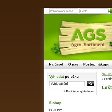
Leštící a brusná 
Na úvod
O nás
Postup nákupu
Na úvo
Vyhledat
položku
»
Leští
Lešt
Rozšířené vyhledávání
E-shop
BONUSY