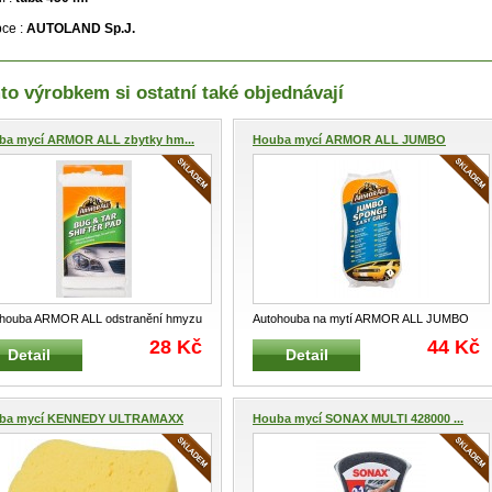
ce :
AUTOLAND Sp.J.
to výrobkem si ostatní také objednávají
ba mycí ARMOR ALL zbytky hm...
Houba mycí ARMOR ALL JUMBO
SPO...
houba ARMOR ALL odstranění hmyzu
Autohouba na mytí ARMOR ALL JUMBO
faltu Speciální houba na ods
...
SPONGE Univerzální mycí houba s vyn
...
28 Kč
44 Kč
Detail
Detail
ba mycí KENNEDY ULTRAMAXX
Houba mycí SONAX MULTI 428000 ...