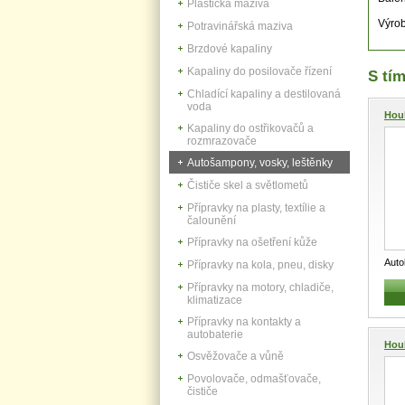
Plastická maziva
Výrob
Potravinářská maziva
Brzdové kapaliny
Kapaliny do posilovače řízení
S tím
Chladící kapaliny a destilovaná
voda
Hou
Kapaliny do ostřikovačů a
rozmrazovače
Autošampony, vosky, leštěnky
Čističe skel a světlometů
Přípravky na plasty, textílie a
čalounění
Přípravky na ošetření kůže
Auto
Přípravky na kola, pneu, disky
a as
Přípravky na motory, chladiče,
klimatizace
Přípravky na kontakty a
autobaterie
Hou
Osvěžovače a vůně
K...
Povolovače, odmašťovače,
čističe