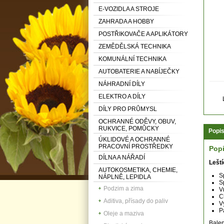
E-VOZIDLA A STROJE
ZAHRADA A HOBBY
POSTŘIKOVAČE A APLIKÁTORY
ZEMĚDĚLSKÁ TECHNIKA
KOMUNÁLNÍ TECHNIKA
AUTOBATERIE A NABÍJEČKY
NÁHRADNÍ DÍLY
ELEKTRO A DÍLY
DÍLY PRO PRŮMYSL
OCHRANNÉ ODĚVY, OBUV,
RUKVICE, POMŮCKY
Popi
ÚKLIDOVÉ A OCHRANNÉ
PRACOVNÍ PROSTŘEDKY
Pop
DÍLNA A NÁŘADÍ
Lešt
AUTOKOSMETIKA, CHEMIE,
S
NÁPLNĚ, LEPIDLA
S
Podzim a zima
V
C
Aditiva, přísady do paliv
V
P
Oleje a maziva
Balen