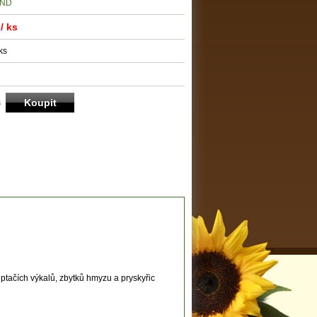
AND
/ ks
ks
s
ptačích výkalů, zbytků hmyzu a pryskyřic