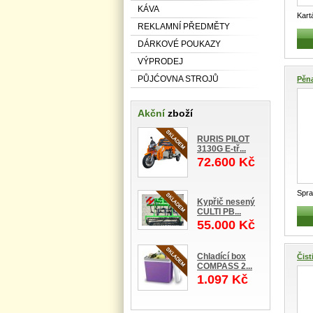
KÁVA
Kar
REKLAMNÍ PŘEDMĚTY
IPIE
DÁRKOVÉ POUKAZY
VÝPRODEJ
PŮJĆOVNA STROJŮ
Pěn
Akční
zboží
RURIS PILOT
3130G E-tř...
72.600 Kč
Spra
Kypřič nesený
TIRE
CULTI PB...
55.000 Kč
Chladící box
Čist
COMPASS 2...
1.097 Kč