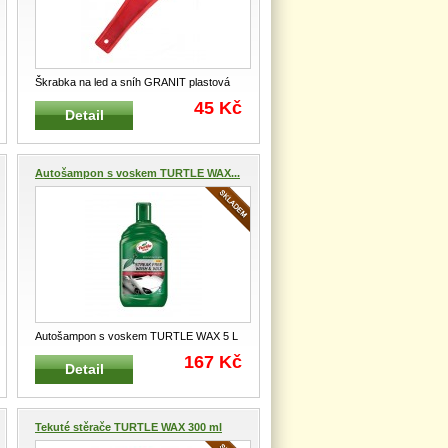
Škrabka na led a sníh GRANIT plastová
Zimní škrabka na led a sn
...
45 Kč
Detail
Autošampon s voskem TURTLE WAX...
Autošampon s voskem TURTLE WAX 5 L
Profesionální univerzální příprave
...
167 Kč
Detail
Tekuté stěrače TURTLE WAX 300 ml