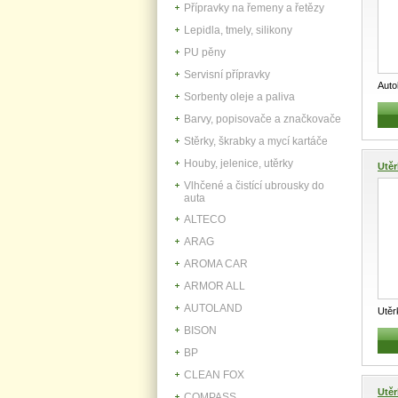
Přípravky na řemeny a řetězy
Lepidla, tmely, silikony
PU pěny
Servisní přípravky
Aut
Sorbenty oleje a paliva
na m
Barvy, popisovače a značkovače
Stěrky, škrabky a mycí kartáče
Houby, jelenice, utěrky
Utě
Vlhčené a čistící ubrousky do
auta
ALTECO
ARAG
AROMA CAR
ARMOR ALL
AUTOLAND
Utěr
ks S
BISON
BP
CLEAN FOX
Utěr
COMPASS