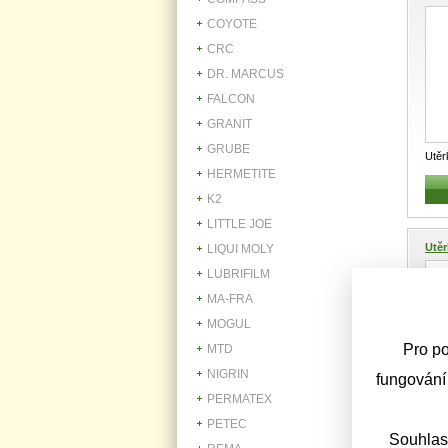
COYOTE
CRC
DR. MARCUS
FALCON
GRANIT
GRUBE
Utěr
HERMETITE
abso
K2
LITTLE JOE
Utě
LIQUI MOLY
LUBRIFILM
MA-FRA
MOGUL
Pro po
MTD
NIGRIN
fungování
PERMATEX
Utě
PETEC
Čist
Souhlas