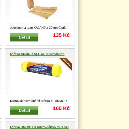
Jelenice na auto KAJA 40 x 20 cm Čistící
pravá jelenice na auto Ex
...
135 Kč
Detail
Utěrka ARMOR ALL XL mikrovlákno
Mikrovláknová sušící utěrka XL ARMOR
ALL Sušící a velmi savá utěrka
...
165 Kč
Detail
Utěrka BM MOTO mikrovlákno MR4740