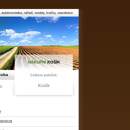
 autokosmetika, nářadí, modely, hračky, stavebnice
NÁKUPNÍ
KOŠÍK
doba
Celkem položek:
Košík
ky
2
004528