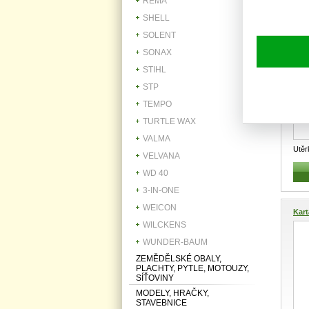
REMA
SHELL
SOLENT
Utěr
SONAX
STIHL
STP
TEMPO
TURTLE WAX
VALMA
Utěr
VELVANA
Dlou
WD 40
...
3-IN-ONE
WEICON
Kart
WILCKENS
WUNDER-BAUM
ZEMĚDĚLSKÉ OBALY,
PLACHTY, PYTLE, MOTOUZY,
SÍŤOVINY
MODELY, HRAČKY,
STAVEBNICE