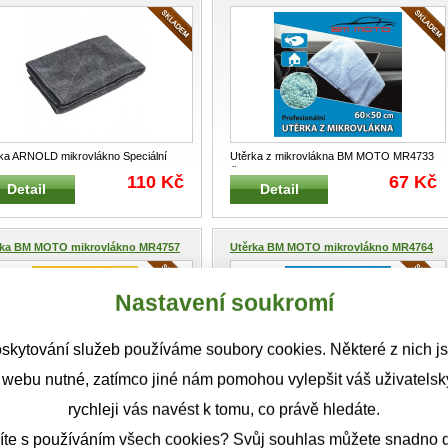
ka ARNOLD mikrovlákno Speciální
Utěrka z mikrovlákna BM MOTO MR4733
rpční utěrka s mikrovláknem
...
Čistící a mycí útěrka na sklo
...
110 Kč
67 Kč
Detail
Detail
rka BM MOTO mikrovlákno MR4757
Utěrka BM MOTO mikrovlákno MR4764
Nastavení soukromí
skytování služeb používáme soubory cookies. Některé z nich j
 webu nutné, zatímco jiné nám pomohou vylepšit váš uživatelský
rychleji vás navést k tomu, co právě hledáte.
rka z mikrovlákna BM MOTO MR4757
Utěrka z mikrovlákna BM MOTO MR4764
ící a mycí broušená útěrk
...
Čistící a mycí útěrka na sklo
...
43 Kč
38 Kč
íte s používáním všech cookies? Svůj souhlas můžete snadno d
Detail
Detail