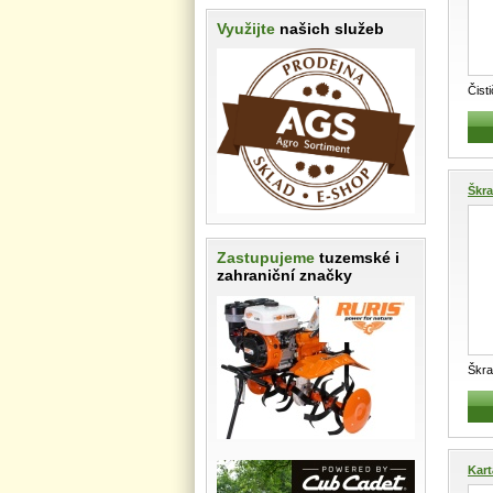
Využijte
našich služeb
Čist
MA-F
Škra
Zastupujeme
tuzemské i
zahraniční značky
Škra
komb
...
Kar