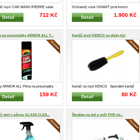
táč mycí CAR WASH IPIERRE sada
Ochranný vosk GRANIT proti korozi
RRE 12026 Sada čistících a
...
Přípravek vhodný do sektoru stavebn
...
712 Kč
1.900 Kč
Detail
Detail
a na pneumatiky ARMOR ALL T...
Kartáč mycí KENCO na disky kol
y ARMOR ALL Pěna na pneumatiky
Kartáč na mytí KENCO Speciální kartáč
 FOAM 500 ml Pěna speciálně v
...
na mytí a údržbu K
...
159 Kč
80 Kč
Detail
Detail
ič skel s pěnou GLASS CLEA...
Škrabka na led a sníh FIVE tel...