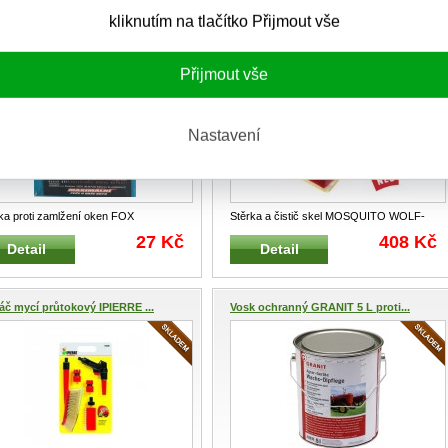
kliknutím na tlačítko Přijmout vše
ka proti zamlžení oken CLE...
Stěrka na okna WOLF-Garten MOS...
Přijmout vše
Nastavení
ka proti zamlžení oken FOX
Stěrka a čistič skel MOSQUITO WOLF-
hodobé působení Utěrka nezanechá
GARTEN Výrobek s prodlo
...
27 Kč
408 Kč
Detail
Detail
áč mycí průtokový IPIERRE ...
Vosk ochranný GRANIT 5 L proti...