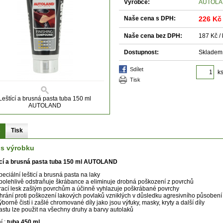
Výrobce:
AUTOL
Naše cena s DPH:
226 Kč
Naše cena bez DPH:
187 Kč / 
Dostupnost:
Skladem
sdílet
k
tisk
Leštící a brusná pasta tuba 150 ml
AUTOLAND
s
Tisk
is výrobku
ící a brusná pasta tuba 150 ml AUTOLAND
peciální lešticí a brusná pasta na laky
polehlivě odstraňuje škrábance a eliminuje drobná poškození z povrchů
rací lesk zašlým povrchům a účinně vyhlazuje poškrábané povrchy
hrání proti poškození lakových povlaků vzniklých v důsledku agresivního působení 
ýborně čistí i zašlé chromované díly jako jsou výfuky, masky, kryty a další díly
astu lze použit na všechny druhy a barvy autolaků
í :
tuba 450 ml