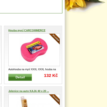
Houba mycí CARCOMMERCE
AM42781...
Autohouba na mytí XXXL XXXL houba na
mytí Vysoký mycí účinek Zaru
...
132 Kč
Detail
Jelenice na auto KAJA 40 x 20 ...