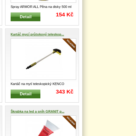
Spray ARMOR ALL Pěna na disky 500 ml
Pěnová speciálně vyvinutá čistí
...
154 Kč
Detail
Kartáč mycí průtokový teleskop...
Kartáč na mytí teleskopický KENCO
Speciální kartáč na mytí a údržbu
...
343 Kč
Detail
Škrabka na led a sníh GRANIT p...