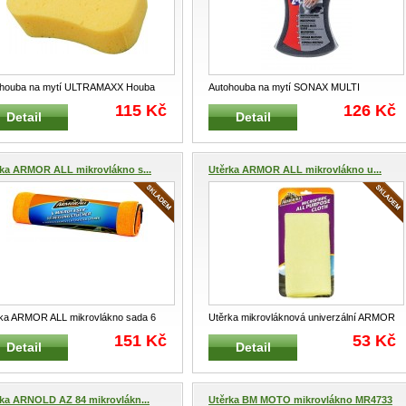
ohouba na mytí ULTRAMAXX Houba
Autohouba na mytí SONAX MULTI
ytí automobilu Na čistění vni
...
SONAX 428000 Univerzální mycí h
...
115 Kč
126 Kč
Detail
Detail
rka ARMOR ALL mikrovlákno s...
Utěrka ARMOR ALL mikrovlákno u...
ka ARMOR ALL mikrovlákno sada 6
Utěrka mikrovláknová univerzální ARMOR
peciální sada 6 ks čistících
...
ALLSada obsahuje 2 ks stejných útěrek
...
151 Kč
53 Kč
Detail
Detail
ka ARNOLD AZ 84 mikrovlákn...
Utěrka BM MOTO mikrovlákno MR4733