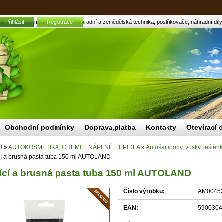
pasta tuba 150 ml AUTOLAND | Zahradní a zemědělská technika, postřikovače, náhradní díly,
Přihlásit
Registrace
Obchodní podmínky
Doprava,platba
Kontakty
Otevírací 
d
»
AUTOKOSMETIKA, CHEMIE, NÁPLNĚ, LEPIDLA
»
Autošampony, vosky, leštěn
cí a brusná pasta tuba 150 ml AUTOLAND
ící a brusná pasta tuba 150 ml AUTOLAND
Číslo výrobku:
AM0045
EAN:
5900304