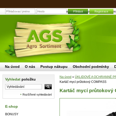
Kartáč mycí průtokový COMPASS | Zahradn
Přihlásit
Registrace
Na úvod
O nás
Postup nákupu
Obchodní podmínky
Na úvod
»
ÚKLIDOVÉ A OCHRANNÉ P
Vyhledat
položku
Kartáč mycí průtokový COMPASS
Kartáč mycí průtokov
Rozšířené vyhledávání
E-shop
BONUSY