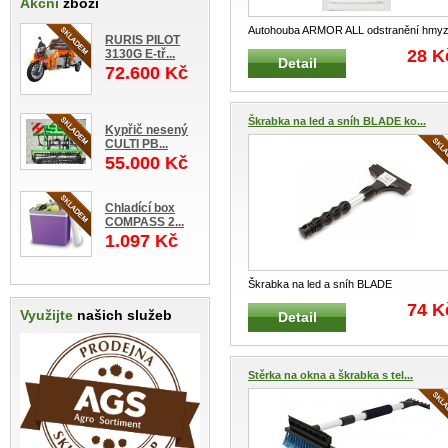
Akční
zboží
Autohouba ARMOR ALL odstranění hmy
RURIS PILOT
a asfaltu Speciální houba na ods
...
28 K
3130G E-tř...
Detail
72.600 Kč
Škrabka na led a sníh BLADE ko...
Kypřič nesený
CULTI PB...
55.000 Kč
Chladící box
COMPASS 2...
1.097 Kč
Škrabka na led a sníh BLADE
kombinovaná Zimní kombinovaná škrab
74 K
Využijte
našich služeb
Detail
...
Stěrka na okna a škrabka s tel...