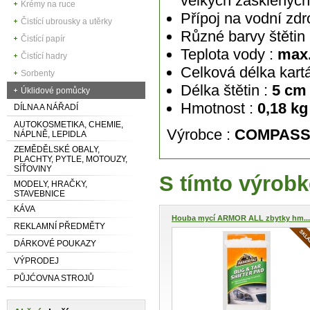
velkých zasklených 
Krémy na ruce
Přípoj na vodní zdr
Čistící ubrousky a utěrky
Různé barvy štětin 
Čistící papír
Teplota vody :
max
Čistící hadry
Celková délka kartá
Sorbenty
Délka štětin :
5 cm
Úklidové pomůcky
Hmotnost :
0,18 kg
DÍLNA A NÁŘADÍ
AUTOKOSMETIKA, CHEMIE,
Výrobce :
COMPAS
NÁPLNĚ, LEPIDLA
ZEMĚDĚLSKÉ OBALY,
PLACHTY, PYTLE, MOTOUZY,
SÍŤOVINY
S tímto výrobk
MODELY, HRAČKY,
STAVEBNICE
KÁVA
Houba mycí ARMOR ALL zbytky hm...
REKLAMNÍ PŘEDMĚTY
DÁRKOVÉ POUKAZY
VÝPRODEJ
PŮJĆOVNA STROJŮ