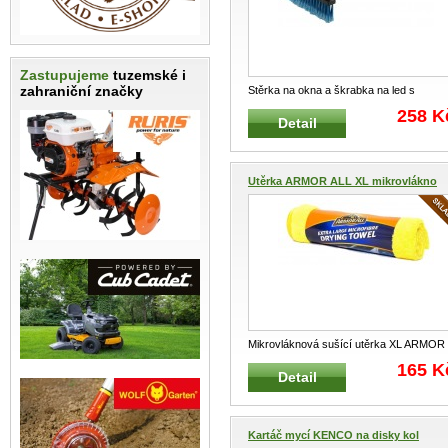
Zastupujeme
tuzemské i
zahraniční značky
Stěrka na okna a škrabka na led s
teleskopem COMPASS kombinovaná
...
258 K
Detail
Utěrka ARMOR ALL XL mikrovlákno
Mikrovláknová sušící utěrka XL ARMOR
ALL Sušící a velmi savá utěrka
...
165 K
Detail
Kartáč mycí KENCO na disky kol