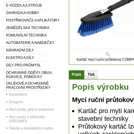
E-VOZIDLA A STROJE
ZAHRADA A HOBBY
POSTŘIKOVAČE A APLIKÁTORY
ZEMĚDĚLSKÁ TECHNIKA
KOMUNÁLNÍ TECHNIKA
AUTOBATERIE A NABÍJEČKY
NÁHRADNÍ DÍLY
ELEKTRO A DÍLY
Kartáč mycí ruční průtokový COM
DÍLY PRO PRŮMYSL
OCHRANNÉ ODĚVY, OBUV,
Popis
Tisk
RUKVICE, POMŮCKY
ÚKLIDOVÉ A OCHRANNÉ
Popis výrobku
PRACOVNÍ PROSTŘEDKY
Dezinfekce
Mycí ruční průtok
Drogerie
Kartáč pro mytí ka
Mycí pasty, gely a suspenze
Mycí pasty a přípravky
stavební techniky
DREUMEX
Průtokový kartáč lz
Tekutá a desinfekční mýdla