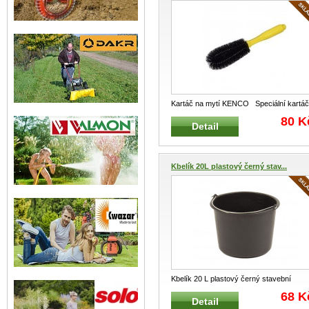
Kartáč na mytí KENCO Speciální kartáč
na mytí a údržbu K
...
80 K
Detail
Kbelík 20L plastový černý stav...
Kbelík 20 L plastový černý stavební
Plastový kbelík s uchem Mat
...
68 K
Detail