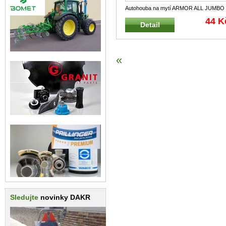
Autohouba na mytí ARMOR ALL JUMBO
SPONGE Univerzální mycí houba s vyn
.
44 K
Detail
«
Sledujte
novinky DAKR