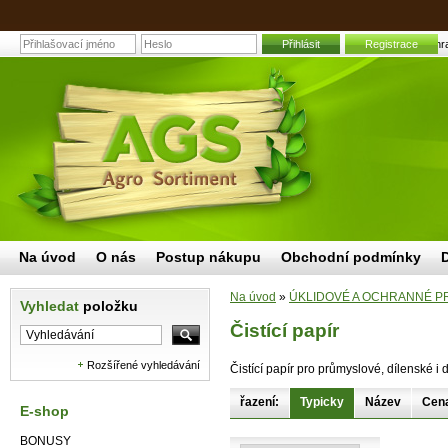
Přihlásit
Čistící papír | Zah
Registrace
Na úvod
O nás
Postup nákupu
Obchodní podmínky
Na úvod
»
ÚKLIDOVÉ A OCHRANNÉ P
Vyhledat
položku
Čistící papír
Rozšířené vyhledávání
Čistící papír pro průmyslové, dílenské i 
řazení:
Typicky
Název
Cen
E-shop
BONUSY