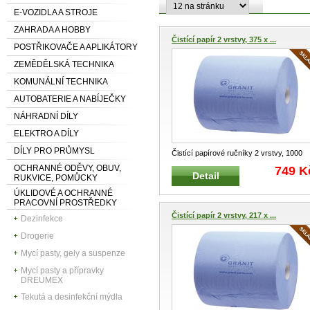
E-VOZIDLA A STROJE
ZAHRADA A HOBBY
Čistící papír 2 vrstvy, 375 x ...
POSTŘIKOVAČE A APLIKÁTORY
ZEMĚDĚLSKÁ TECHNIKA
KOMUNÁLNÍ TECHNIKA
AUTOBATERIE A NABÍJEČKY
NÁHRADNÍ DÍLY
ELEKTRO A DÍLY
DÍLY PRO PRŮMYSL
Čistící papírové ručníky 2 vrstvy, 1000
útržků Speciální dvouvrstvý p
...
OCHRANNÉ ODĚVY, OBUV,
749 K
Detail
RUKVICE, POMŮCKY
ÚKLIDOVÉ A OCHRANNÉ
PRACOVNÍ PROSTŘEDKY
Čistící papír 2 vrstvy, 217 x ...
Dezinfekce
Drogerie
Mycí pasty, gely a suspenze
Mycí pasty a přípravky
DREUMEX
Tekutá a desinfekční mýdla