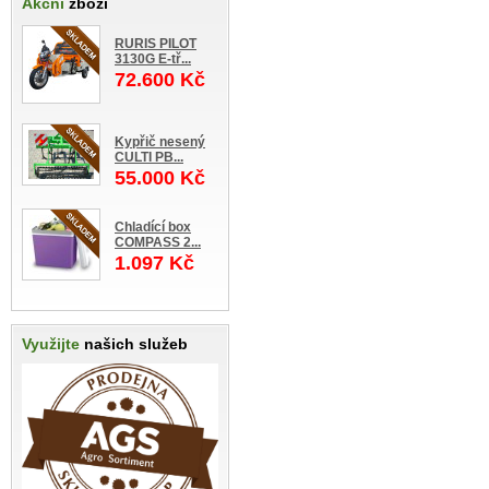
Akční
zboží
RURIS PILOT
3130G E-tř...
72.600 Kč
Kypřič nesený
CULTI PB...
55.000 Kč
Chladící box
COMPASS 2...
1.097 Kč
Využijte
našich služeb