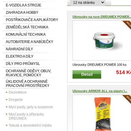
E-VOZIDLA A STROJE
ZAHRADA A HOBBY
Ubrousky na ruce DREUMEX POWER..
POSTŘIKOVAČE A APLIKÁTORY
ZEMĚDĚLSKÁ TECHNIKA
KOMUNÁLNÍ TECHNIKA
AUTOBATERIE A NABÍJEČKY
NÁHRADNÍ DÍLY
ELEKTRO A DÍLY
DÍLY PRO PRŮMYSL
Ubrousky DREUMEX POWER 100 ks
Vhodné k čištění bez vody Silný velký u
.
OCHRANNÉ ODĚVY, OBUV,
514 K
Detail
RUKVICE, POMŮCKY
ÚKLIDOVÉ A OCHRANNÉ
PRACOVNÍ PROSTŘEDKY
Ubrousky ARMOR ALL na plasty l...
Dezinfekce
Drogerie
Mycí pasty, gely a suspenze
Mycí pasty a přípravky
DREUMEX
Tekutá a desinfekční mýdla