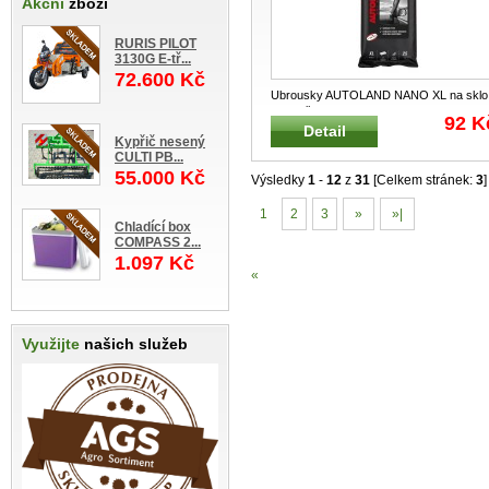
Akční
zboží
RURIS PILOT
3130G E-tř...
72.600 Kč
Ubrousky AUTOLAND NANO XL na sklo
25 ks Čistící NANO ubrousky pro čiš
...
92 K
Detail
Kypřič nesený
CULTI PB...
55.000 Kč
Výsledky
1
-
12
z
31
[Celkem stránek:
3
]
1
2
3
»
»|
Chladící box
COMPASS 2...
1.097 Kč
«
Využijte
našich služeb