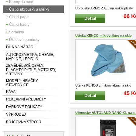
Krémy na ruce
Ubrousky ARMOR ALL na lesklé plasty
Čistící ubrousky a utěrky
Impregnované ubrousky K čištění
...
66 K
Čistící papír
Detail
Čistící hadry
Sorbenty
Utěrka KENCO mikrovlákno na sklo
Úklidové pomůcky
DÍLNA A NÁŘADÍ
AUTOKOSMETIKA, CHEMIE,
NÁPLNĚ, LEPIDLA
ZEMĚDĚLSKÉ OBALY,
PLACHTY, PYTLE, MOTOUZY,
SÍŤOVINY
MODELY, HRAČKY,
STAVEBNICE
Utěrka KENCO z mikrovlákna na sklo
Čistící a mycí útěrka na sklo s mi
...
KÁVA
45 K
Detail
REKLAMNÍ PŘEDMĚTY
DÁRKOVÉ POUKAZY
Ubrousky AUTOLAND NANO XL na s..
VÝPRODEJ
PŮJĆOVNA STROJŮ