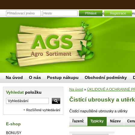
Přihlásit
Čistící ubrousky a utěrky | Zahr
Registrace
Na úvod
O nás
Postup nákupu
Obchodní podmínky
Na úvod
»
ÚKLIDOVÉ A OCHRANNÉ P
Vyhledat
položku
Čistící ubrousky a utěr
Rozšířené vyhledávání
Čistící napuštěné ubrousky a utěrky
řazení:
Typicky
Název
Cen
E-shop
BONUSY