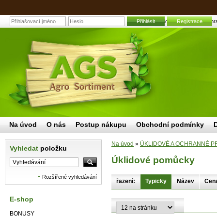
Přihlásit
Úklidové pomůcky | Zahra
Registrace
Na úvod
O nás
Postup nákupu
Obchodní podmínky
Na úvod
»
ÚKLIDOVÉ A OCHRANNÉ P
Vyhledat
položku
Úklidové pomůcky
Rozšířené vyhledávání
řazení:
Typicky
Název
Cen
E-shop
BONUSY