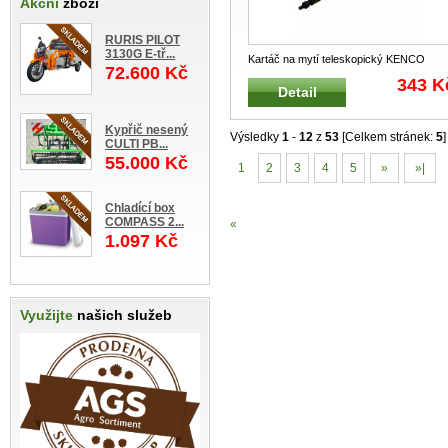
Akční
zboží
RURIS PILOT
3130G E-tř...
Kartáč na mytí teleskopický KENCO
72.600 Kč
Speciální kartáč na mytí a údržbu
...
343 K
Detail
Kypřič nesený
Výsledky
1
-
12
z
53
[Celkem stránek:
5
]
CULTI PB...
55.000 Kč
1
2
3
4
5
»
»|
Chladící box
COMPASS 2...
«
1.097 Kč
Využijte
našich služeb