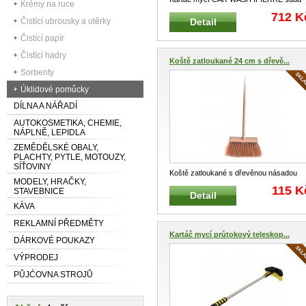
Krémy na ruce
IPIERRE 12026 Sada čistících a
...
712 K
Detail
Čistící ubrousky a utěrky
Čistící papír
Čistící hadry
Koště zatloukané 24 cm s dřevě...
Sorbenty
Úklidové pomůcky
DÍLNA A NÁŘADÍ
AUTOKOSMETIKA, CHEMIE,
NÁPLNĚ, LEPIDLA
ZEMĚDĚLSKÉ OBALY,
PLACHTY, PYTLE, MOTOUZY,
SÍŤOVINY
Koště zatloukané s dřevěnou násadou
MODELY, HRAČKY,
Univerzální koště s dřevěnou nása
...
115 K
STAVEBNICE
Detail
KÁVA
REKLAMNÍ PŘEDMĚTY
Kartáč mycí průtokový teleskop...
DÁRKOVÉ POUKAZY
VÝPRODEJ
PŮJĆOVNA STROJŮ