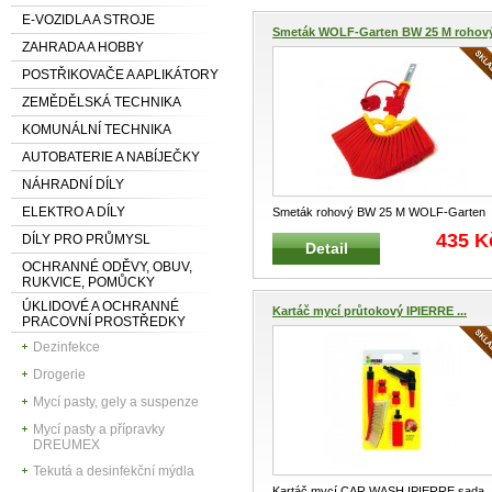
E-VOZIDLA A STROJE
Smeták WOLF-Garten BW 25 M rohov
ZAHRADA A HOBBY
POSTŘIKOVAČE A APLIKÁTORY
ZEMĚDĚLSKÁ TECHNIKA
KOMUNÁLNÍ TECHNIKA
AUTOBATERIE A NABÍJEČKY
NÁHRADNÍ DÍLY
ELEKTRO A DÍLY
Smeták rohový BW 25 M WOLF-Garte
Speciální nástroj pr
...
435 K
DÍLY PRO PRŮMYSL
Detail
OCHRANNÉ ODĚVY, OBUV,
RUKVICE, POMŮCKY
ÚKLIDOVÉ A OCHRANNÉ
Kartáč mycí průtokový IPIERRE ...
PRACOVNÍ PROSTŘEDKY
Dezinfekce
Drogerie
Mycí pasty, gely a suspenze
Mycí pasty a přípravky
DREUMEX
Tekutá a desinfekční mýdla
Kartáč mycí CAR WASH IPIERRE sada