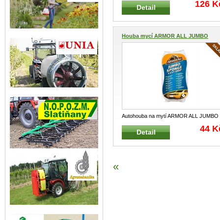
126 K
Detail
Houba mycí ARMOR ALL JUMBO
SPO...
Autohouba na mytí ARMOR ALL JUMBO
SPONGE Univerzální mycí houba s vyn
.
44 K
Detail
«