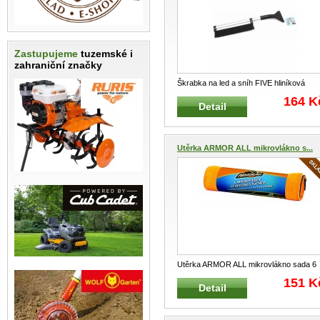
Zastupujeme
tuzemské i
zahraniční značky
Škrabka na led a sníh FIVE hliníková
Zimní kombinovaná teleskop
...
164 K
Detail
Utěrka ARMOR ALL mikrovlákno s...
Utěrka ARMOR ALL mikrovlákno sada 6
ks Speciální sada 6 ks čistících
...
151 K
Detail