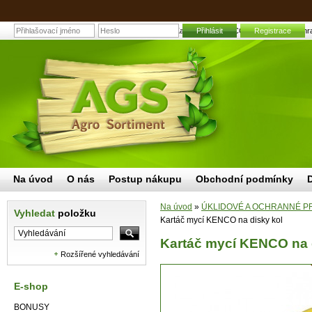
Kartáč mycí KENCO na disky kol | Zahrad
Přihlásit
Registrace
Na úvod
O nás
Postup nákupu
Obchodní podmínky
Na úvod
»
ÚKLIDOVÉ A OCHRANNÉ P
Vyhledat
položku
Kartáč mycí KENCO na disky kol
Kartáč mycí KENCO na 
Rozšířené vyhledávání
E-shop
BONUSY