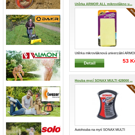
Utěrka ARMOR ALL mikrovlákno u...
Utěrka mikrovláknová univerzální ARM
ALLSada obsahuje 2 ks stejných útěrek
.
53 K
Detail
Houba mycí SONAX MULTI 428000 ...
Autohouba na mytí SONAX MULTI
SONAX 428000 Univerzální mycí h
...