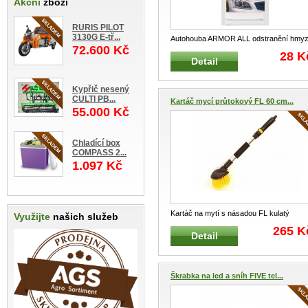
Akční
zboží
RURIS PILOT
3130G E-tř...
Autohouba ARMOR ALL odstranění hmy
72.600 Kč
a asfaltu Speciální houba na ods
...
28 K
Detail
Kypřič nesený
CULTI PB...
Kartáč mycí průtokový FL 60 cm...
55.000 Kč
Chladící box
COMPASS 2...
1.097 Kč
Kartáč na mytí s násadou FL kulatý
Využijte
našich služeb
průtokový Speciální kartáč na myt
...
265 K
Detail
Škrabka na led a sníh FIVE tel...