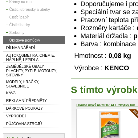
Krémy na ruce
Doporučujeme i pro
Čistící ubrousky a utěrky
Speciální tvar se 
Čistící papír
Pracovní teplota př
Čistící hadry
Rozměry kartáče :
Sorbenty
Materiál držadla :
p
Úklidové pomůcky
Barva : kombinace
DÍLNA A NÁŘADÍ
Hmotnost :
0,08 kg
AUTOKOSMETIKA, CHEMIE,
NÁPLNĚ, LEPIDLA
Výrobce :
KENCO
ZEMĚDĚLSKÉ OBALY,
PLACHTY, PYTLE, MOTOUZY,
SÍŤOVINY
MODELY, HRAČKY,
STAVEBNICE
S tímto výrobk
KÁVA
REKLAMNÍ PŘEDMĚTY
Houba mycí ARMOR ALL zbytky hm...
DÁRKOVÉ POUKAZY
VÝPRODEJ
PŮJĆOVNA STROJŮ