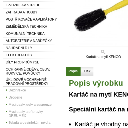
E-VOZIDLA A STROJE
ZAHRADA A HOBBY
POSTŘIKOVAČE A APLIKÁTORY
ZEMĚDĚLSKÁ TECHNIKA
KOMUNÁLNÍ TECHNIKA
AUTOBATERIE A NABÍJEČKY
NÁHRADNÍ DÍLY
ELEKTRO A DÍLY
Kartáč na mytí KENCO
DÍLY PRO PRŮMYSL
OCHRANNÉ ODĚVY, OBUV,
Popis
Tisk
RUKVICE, POMŮCKY
ÚKLIDOVÉ A OCHRANNÉ
Popis výrobku
PRACOVNÍ PROSTŘEDKY
Dezinfekce
Kartáč na mytí KE
Drogerie
Mycí pasty, gely a suspenze
Speciální kartáč na
Mycí pasty a přípravky
DREUMEX
Tekutá a desinfekční mýdla
Kartáč je vhodný n