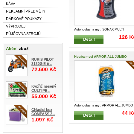
KÁVA
REKLAMNÍ PŘEDMĚTY
DÁRKOVÉ POUKAZY
VÝPRODEJ
Autohouba na mytí SONAX MULTI
PŮJĆOVNA STROJŮ
SONAX 428000 Univerzální mycí h
...
126 K
Detail
Akční
zboží
Houba mycí ARMOR ALL JUMBO
RURIS PILOT
SPO...
3130G E-tř...
72.600 Kč
Kypřič nesený
CULTI PB...
55.000 Kč
Autohouba na mytí ARMOR ALL JUMBO
Chladící box
SPONGE Univerzální mycí houba s vyn
.
44 K
COMPASS 2...
Detail
1.097 Kč