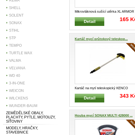
REMA
SHELL
Mikrovláknová sušící utěrka XL ARMOR
SOLENT
ALL Sušící a velmi savá utěrka
...
165 K
Detail
SONAX
STIHL
STP
Kartáč mycí průtokový teleskop...
TEMPO
TURTLE WAX
VALMA
VELVANA
WD 40
3-IN-ONE
Kartáč na mytí teleskopický KENCO
WEICON
Speciální kartáč na mytí a údržbu
...
343 K
Detail
WILCKENS
WUNDER-BAUM
ZEMĚDĚLSKÉ OBALY,
Houba mycí SONAX MULTI 428000 ...
PLACHTY, PYTLE, MOTOUZY,
SÍŤOVINY
MODELY, HRAČKY,
STAVEBNICE