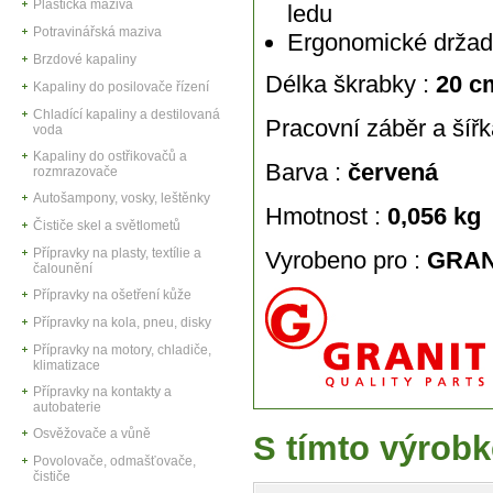
Plastická maziva
ledu
Potravinářská maziva
Ergonomické držadl
Brzdové kapaliny
Délka škrabky :
20 c
Kapaliny do posilovače řízení
Chladící kapaliny a destilovaná
Pracovní záběr a šířk
voda
Kapaliny do ostřikovačů a
Barva :
červená
rozmrazovače
Autošampony, vosky, leštěnky
Hmotnost :
0,056 kg
Čističe skel a světlometů
Přípravky na plasty, textílie a
Vyrobeno pro :
GRAN
čalounění
Přípravky na ošetření kůže
Přípravky na kola, pneu, disky
Přípravky na motory, chladiče,
klimatizace
Přípravky na kontakty a
autobaterie
Osvěžovače a vůně
S tímto výrobk
Povolovače, odmašťovače,
čističe