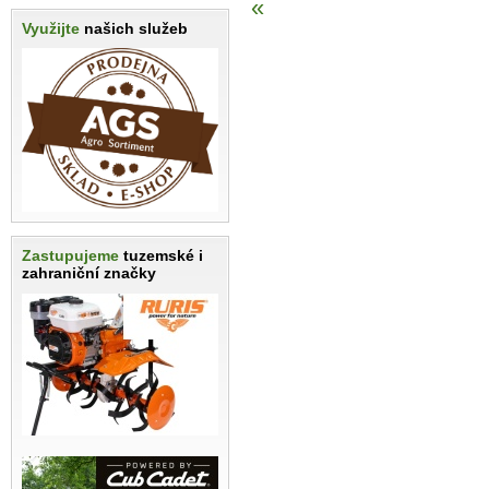
«
Využijte
našich služeb
Zastupujeme
tuzemské i
zahraniční značky