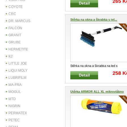
265 K
Detail
COYOTE
CRC
Stěrka na okna a škrabka s tel...
DR. MARCUS
FALCON
GRANIT
GRUBE
HERMETITE
K2
LITTLE JOE
Stěrka na okna a škrabka na led s
LIQUI MOLY
teleskopem COMPASS kombinovaná
...
258 K
Detail
LUBRIFILM
MA-FRA
MOGUL
Utěrka ARMOR ALL XL mikrovlákno
MTD
NIGRIN
PERMATEX
PETEC