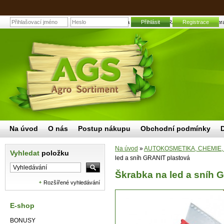
Škrabka na led a sníh GRANIT plastová | Zahra
Přihlásit
Registrace
Na úvod
O nás
Postup nákupu
Obchodní podmínky
Na úvod
»
AUTOKOSMETIKA, CHEMIE,
Vyhledat
položku
led a sníh GRANIT plastová
Škrabka na led a sníh 
Rozšířené vyhledávání
E-shop
BONUSY