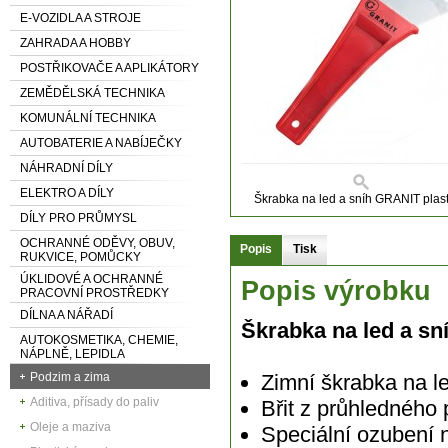
E-VOZIDLA A STROJE
ZAHRADA A HOBBY
POSTŘIKOVAČE A APLIKÁTORY
ZEMĚDĚLSKÁ TECHNIKA
KOMUNÁLNÍ TECHNIKA
AUTOBATERIE A NABÍJEČKY
NÁHRADNÍ DÍLY
ELEKTRO A DÍLY
Škrabka na led a sníh GRANIT plas
DÍLY PRO PRŮMYSL
OCHRANNÉ ODĚVY, OBUV,
Popis
Tisk
RUKVICE, POMŮCKY
ÚKLIDOVÉ A OCHRANNÉ
Popis výrobku
PRACOVNÍ PROSTŘEDKY
DÍLNA A NÁŘADÍ
Škrabka na led a s
AUTOKOSMETIKA, CHEMIE,
NÁPLNĚ, LEPIDLA
Podzim a zima
Zimní škrabka na l
Aditiva, přísady do paliv
Břit z průhledného
Oleje a maziva
Speciální ozubení n