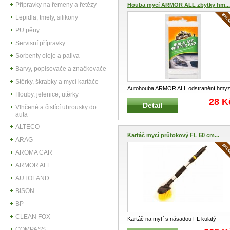
Přípravky na řemeny a řetězy
Houba mycí ARMOR ALL zbytky hm...
Lepidla, tmely, silikony
PU pěny
Servisní přípravky
Sorbenty oleje a paliva
Barvy, popisovače a značkovače
Stěrky, škrabky a mycí kartáče
Autohouba ARMOR ALL odstranění hmy
Houby, jelenice, utěrky
a asfaltu Speciální houba na ods
...
28 K
Detail
Vlhčené a čistící ubrousky do
auta
ALTECO
Kartáč mycí průtokový FL 60 cm...
ARAG
AROMA CAR
ARMOR ALL
AUTOLAND
BISON
BP
CLEAN FOX
Kartáč na mytí s násadou FL kulatý
průtokový Speciální kartáč na myt
...
COMPASS