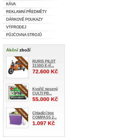
KÁVA
REKLAMNÍ PŘEDMĚTY
DÁRKOVÉ POUKAZY
VÝPRODEJ
PŮJĆOVNA STROJŮ
Akční
zboží
RURIS PILOT
3130G E-tř...
72.600 Kč
Kypřič nesený
CULTI PB...
55.000 Kč
Chladící box
COMPASS 2...
1.097 Kč