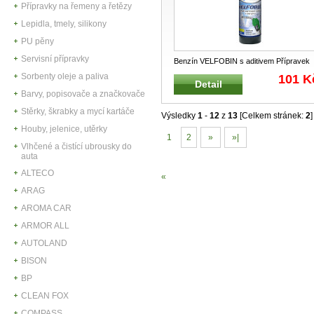
Přípravky na řemeny a řetězy
Lepidla, tmely, silikony
PU pěny
Servisní přípravky
Benzín VELFOBIN s aditivem Přípravek
do benzínu s eleminací negativní
...
Sorbenty oleje a paliva
101 K
Detail
Barvy, popisovače a značkovače
Stěrky, škrabky a mycí kartáče
Výsledky
1
-
12
z
13
[Celkem stránek:
2
]
Houby, jelenice, utěrky
1
2
»
»|
Vlhčené a čistící ubrousky do
auta
ALTECO
«
ARAG
AROMA CAR
ARMOR ALL
AUTOLAND
BISON
BP
CLEAN FOX
COMPASS