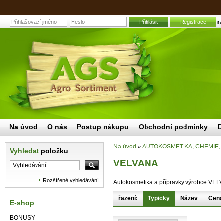
Přihlásit
Registrace
VELVANA | Zahrad
Na úvod
O nás
Postup nákupu
Obchodní podmínky
Na úvod
»
AUTOKOSMETIKA, CHEMIE,
Vyhledat
položku
VELVANA
Rozšířené vyhledávání
Autokosmetika a přípravky výrobce 
řazení:
Typicky
Název
Cen
E-shop
BONUSY