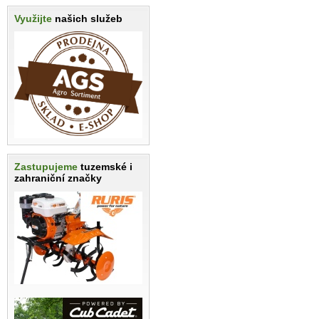
Využijte
našich služeb
Zastupujeme
tuzemské i
zahraniční značky