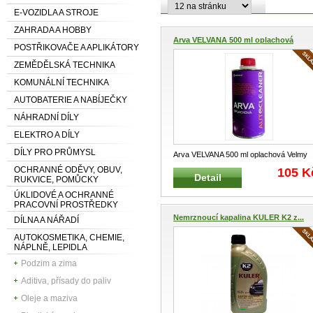
E-VOZIDLA A STROJE
ZAHRADA A HOBBY
Arva VELVANA 500 ml oplachová
POSTŘIKOVAČE A APLIKÁTORY
ZEMĚDĚLSKÁ TECHNIKA
KOMUNÁLNÍ TECHNIKA
AUTOBATERIE A NABÍJEČKY
NÁHRADNÍ DÍLY
ELEKTRO A DÍLY
DÍLY PRO PRŮMYSL
Arva VELVANA 500 ml oplachová Velmy
účinný a tradiční přípravek pro t
...
OCHRANNÉ ODĚVY, OBUV,
105 K
Detail
RUKVICE, POMŮCKY
ÚKLIDOVÉ A OCHRANNÉ
PRACOVNÍ PROSTŘEDKY
Nemrznoucí kapalina KULER K2 z...
DÍLNA A NÁŘADÍ
AUTOKOSMETIKA, CHEMIE,
NÁPLNĚ, LEPIDLA
Podzim a zima
Aditiva, přísady do paliv
Oleje a maziva