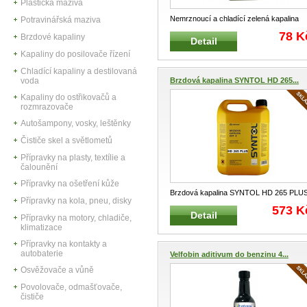
Plastická maziva
Nemrznoucí a chladící zelená kapalina
Potravinářská maziva
Chladící, mrazuvzdorná, univerz
...
78 K
Brzdové kapaliny
Detail
Kapaliny do posilovače řízení
Chladící kapaliny a destilovaná
voda
Brzdová kapalina SYNTOL HD 265...
Kapaliny do ostřikovačů a
rozmrazovače
Autošampony, vosky, leštěnky
Čističe skel a světlometů
Přípravky na plasty, textílie a
čalounění
Přípravky na ošetření kůže
Brzdová kapalina SYNTOL HD 265 PLU
Přípravky na kola, pneu, disky
4L Brzdová kapalina vhodná pro hy
...
573 K
Detail
Přípravky na motory, chladiče,
klimatizace
Přípravky na kontakty a
autobaterie
Velfobin aditivum do benzinu 4...
Osvěžovače a vůně
Povolovače, odmašťovače,
čističe