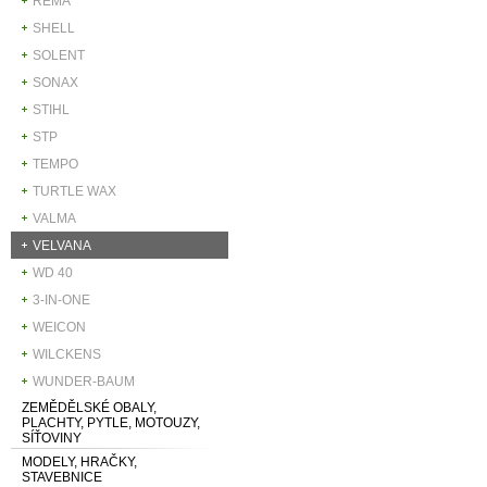
REMA
SHELL
SOLENT
SONAX
STIHL
STP
TEMPO
TURTLE WAX
VALMA
VELVANA
WD 40
3-IN-ONE
WEICON
WILCKENS
WUNDER-BAUM
ZEMĚDĚLSKÉ OBALY,
PLACHTY, PYTLE, MOTOUZY,
SÍŤOVINY
MODELY, HRAČKY,
STAVEBNICE