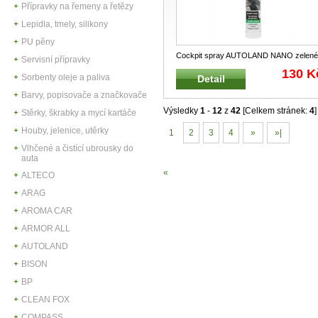
Přípravky na řemeny a řetězy
Lepidla, tmely, silikony
PU pěny
Cockpit spray AUTOLAND NANO zelené
Servisní přípravky
jablko 500 ml Moderní cockpit čist
...
130 K
Sorbenty oleje a paliva
Detail
Barvy, popisovače a značkovače
Výsledky
1
-
12
z
42
[Celkem stránek:
4
]
Stěrky, škrabky a mycí kartáče
Houby, jelenice, utěrky
1
2
3
4
»
»|
Vlhčené a čistící ubrousky do
auta
«
ALTECO
ARAG
AROMA CAR
ARMOR ALL
AUTOLAND
BISON
BP
CLEAN FOX
COMPASS