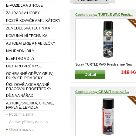
E-VOZIDLA A STROJE
ZAHRADA A HOBBY
Cockpit spray TURTLE WAX Fresh...
POSTŘIKOVAČE A APLIKÁTORY
ZEMĚDĚLSKÁ TECHNIKA
KOMUNÁLNÍ TECHNIKA
AUTOBATERIE A NABÍJEČKY
NÁHRADNÍ DÍLY
ELEKTRO A DÍLY
Spray TURTLE WAX Fresh shine New
DÍLY PRO PRŮMYSL
Car 500 ml Osvěžovač a přípravek na
...
148 K
OCHRANNÉ ODĚVY, OBUV,
Detail
RUKVICE, POMŮCKY
ÚKLIDOVÉ A OCHRANNÉ
PRACOVNÍ PROSTŘEDKY
Cockpit spray GRANIT neutral 4...
DÍLNA A NÁŘADÍ
AUTOKOSMETIKA, CHEMIE,
NÁPLNĚ, LEPIDLA
Podzim a zima
Aditiva, přísady do paliv
Oleje a maziva