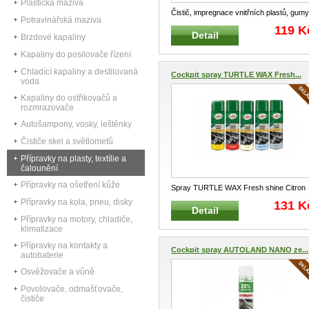
Plastická maziva
Čistič, impregnace vnitřních plastů, gumy
Potravinářská maziva
a vinylu Speciální příprave
...
119 K
Detail
Brzdové kapaliny
Kapaliny do posilovače řízení
Chladící kapaliny a destilovaná
Cockpit spray TURTLE WAX Fresh...
voda
Kapaliny do ostřikovačů a
rozmrazovače
Autošampony, vosky, leštěnky
Čističe skel a světlometů
Přípravky na plasty, textílie a
čalounění
Přípravky na ošetření kůže
Spray TURTLE WAX Fresh shine Citron
500 ml Osvěžovač a přípravek na o
...
Přípravky na kola, pneu, disky
131 K
Detail
Přípravky na motory, chladiče,
klimatizace
Přípravky na kontakty a
Cockpit spray AUTOLAND NANO ze...
autobaterie
Osvěžovače a vůně
Povolovače, odmašťovače,
čističe