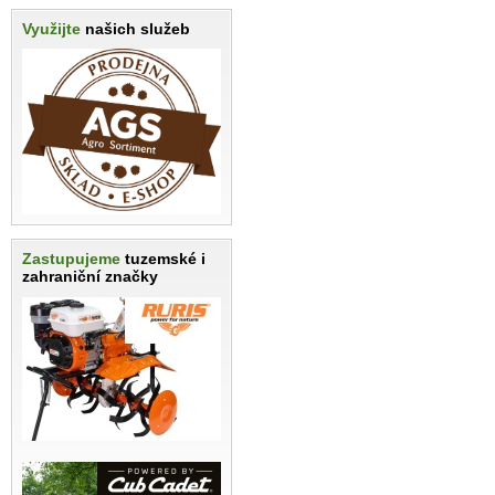
Využijte
našich služeb
Zastupujeme
tuzemské i
zahraniční značky