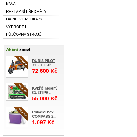
KÁVA
REKLAMNÍ PŘEDMĚTY
DÁRKOVÉ POUKAZY
VÝPRODEJ
PŮJĆOVNA STROJŮ
Akční
zboží
RURIS PILOT
3130G E-tř...
72.600 Kč
Kypřič nesený
CULTI PB...
55.000 Kč
Chladící box
COMPASS 2...
1.097 Kč