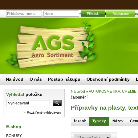
Přípravky na plasty, textílie a čalounění | Za
Přihlásit
Registrace
Na úvod
O nás
Postup nákupu
Obchodní podmínky
Na úvod
»
AUTOKOSMETIKA, CHEMIE,
Vyhledat
položku
čalounění
Přípravky na plasty, tex
Rozšířené vyhledávání
řazení:
Typicky
Název
Cen
E-shop
BONUSY