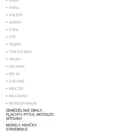
REMA
SHELL
SOLENT
SONAX
STIHL
STP
TEMPO
TURTLE WAX
VALMA
VELVANA
WD 40
3-IN-ONE
WEICON
WILCKENS
WUNDER-BAUM
ZEMĚDĚLSKÉ OBALY,
PLACHTY, PYTLE, MOTOUZY,
SÍŤOVINY
MODELY, HRAČKY,
STAVEBNICE