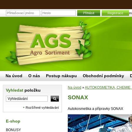
Přihlásit
Registrace
SONAX | Zahrad
Na úvod
O nás
Postup nákupu
Obchodní podmínky
Na úvod
»
AUTOKOSMETIKA, CHEMIE,
Vyhledat
položku
SONAX
Rozšířené vyhledávání
Autokosmetika a přípravky SONAX
E-shop
BONUSY