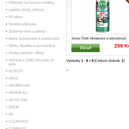
Přípravky na řemeny a řetězy
Lepidla, tmely, silikony
PU pěny
Servisní přípravky
Sorbenty oleje a paliva
Sonax Čistič klimatizace a odstraňovač
Barvy, popisovače a značkovače
zápachu 100 ml SONAX 03236000
...
299 K
Stěrky, škrabky a mycí kartáče
Detail
Houby, jelenice, utěrky
Vlhčené a čistící ubrousky do
Výsledky
1
-
8
z
8
[Celkem stránek:
1
]
auta
«
ALTECO
ARAG
AROMA CAR
ARMOR ALL
AUTOLAND
BISON
BP
CLEAN FOX
COMPASS