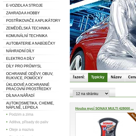
E-VOZIDLA A STROJE
ZAHRADA A HOBBY
POSTŘIKOVAČE A APLIKÁTORY
ZEMĚDĚLSKÁ TECHNIKA
KOMUNÁLNÍ TECHNIKA
AUTOBATERIE A NABÍJEČKY
NÁHRADNÍ DÍLY
ELEKTRO A DÍLY
DÍLY PRO PRŮMYSL
OCHRANNÉ ODĚVY, OBUV,
řazení:
Typicky
Název
Cen
RUKVICE, POMŮCKY
ÚKLIDOVÉ A OCHRANNÉ
PRACOVNÍ PROSTŘEDKY
DÍLNA A NÁŘADÍ
AUTOKOSMETIKA, CHEMIE,
NÁPLNĚ, LEPIDLA
Houba mycí SONAX MULTI 428000 ...
Podzim a zima
Aditiva, přísady do paliv
Oleje a maziva