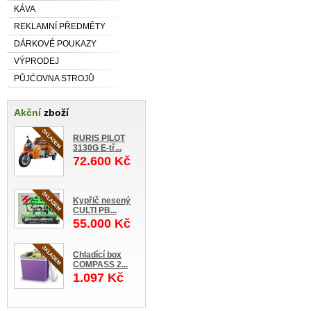
KÁVA
REKLAMNÍ PŘEDMĚTY
DÁRKOVÉ POUKAZY
VÝPRODEJ
PŮJĆOVNA STROJŮ
Akční
zboží
RURIS PILOT
3130G E-tř...
72.600 Kč
Kypřič nesený
CULTI PB...
55.000 Kč
Chladící box
COMPASS 2...
1.097 Kč