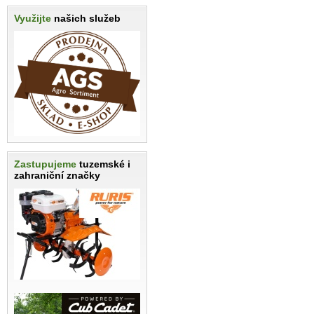
Využijte
našich služeb
Zastupujeme
tuzemské i
zahraniční značky