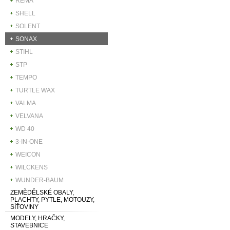
REMA
SHELL
SOLENT
SONAX
STIHL
STP
TEMPO
TURTLE WAX
VALMA
VELVANA
WD 40
3-IN-ONE
WEICON
WILCKENS
WUNDER-BAUM
ZEMĚDĚLSKÉ OBALY,
PLACHTY, PYTLE, MOTOUZY,
SÍŤOVINY
MODELY, HRAČKY,
STAVEBNICE