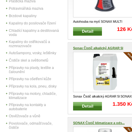
Plastická maziva
Potravinářská maziva
Brzdové kapaliny
Autohouba na mytí SONAX MULTI
Kapaliny do posilovače řízení
SONAX 428000 Univerzální mycí h
...
126 K
Chladící kapaliny a destilovaná
Detail
voda
Kapaliny do ostřikovačů a
rozmrazovače
Sonax Čistič alkalický AGRAR 5l
Autošampony, vosky, leštěnky
Čističe skel a světlometů
Přípravky na plasty, textílie a
čalounění
Přípravky na ošetření kůže
Přípravky na kola, pneu, disky
Přípravky na motory, chladiče,
Sonax Čistič alkalický AGRAR 5l SONAX
klimatizace
07265000.01 Speciálně vyvin
...
1.350 K
Přípravky na kontakty a
Detail
autobaterie
Osvěžovače a vůně
SONAX Čistič klimatizace a ods...
Povolovače, odmašťovače,
čističe