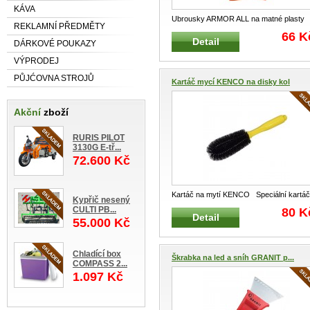
KÁVA
Ubrousky ARMOR ALL na matné plasty
REKLAMNÍ PŘEDMĚTY
Impregnované ubrousky K čištění
...
66 K
Detail
DÁRKOVÉ POUKAZY
VÝPRODEJ
PŮJĆOVNA STROJŮ
Kartáč mycí KENCO na disky kol
Akční
zboží
RURIS PILOT
3130G E-tř...
72.600 Kč
Kartáč na mytí KENCO Speciální kartáč
Kypřič nesený
na mytí a údržbu K
...
CULTI PB...
80 K
Detail
55.000 Kč
Chladící box
Škrabka na led a sníh GRANIT p...
COMPASS 2...
1.097 Kč