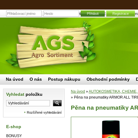
Pěna na pneumatiky ARMOR ALL TIRE FOAM 500 ml | Zahradní 
Přihlásit
Registrace
Na úvod
O nás
Postup nákupu
Obchodní podmínky
Na úvod
»
AUTOKOSMETIKA, CHEMIE,
Vyhledat
položku
»
Pěna na pneumatiky ARMOR ALL TIR
Pěna na pneumatiky A
Rozšířené vyhledávání
E-shop
BONUSY