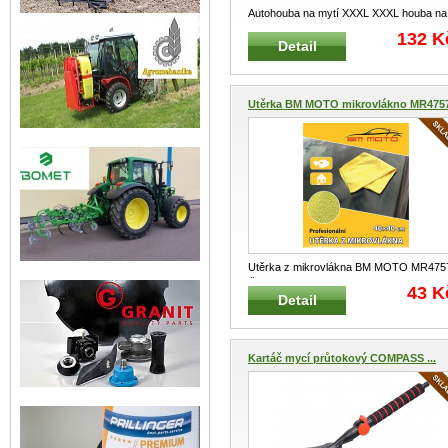
Autohouba na mytí XXXL XXXL houba na
mytí Vysoký mycí účinek Zaru
...
132 K
Detail
Utěrka BM MOTO mikrovlákno MR475
Utěrka z mikrovlákna BM MOTO MR475
Čistící a mycí broušená útěrk
...
43 K
Detail
Kartáč mycí průtokový COMPASS ...