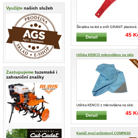
Využijte
našich služeb
Škrabka na led a sníh GRANIT plastov
Zimní škrabka na led a sn
...
45 K
Detail
Utěrka KENCO mikrovlákno na sklo
Zastupujeme
tuzemské i
zahraniční značky
Utěrka KENCO z mikrovlákna na sklo
Čistící a mycí útěrka na sklo s mi
...
45 K
Detail
Kartáč mycí průtokový COMPASS