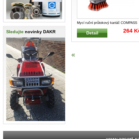
Mycí ruční průtokový kartáč COMPASS
Kartáč pro mytí karosérií automob
...
264 K
Sledujte
novinky DAKR
Detail
«