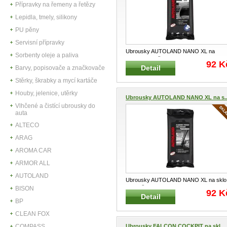
Přípravky na řemeny a řetězy
Lepidla, tmely, silikony
PU pěny
Servisní přípravky
Ubrousky AUTOLAND NANO XL na
Sorbenty oleje a paliva
plasty 25 ks Čistící NANO ubrousky na č
92 K
Detail
Barvy, popisovače a značkovače
...
Stěrky, škrabky a mycí kartáče
Houby, jelenice, utěrky
Ubrousky AUTOLAND NANO XL na s..
Vlhčené a čistící ubrousky do
auta
ALTECO
ARAG
AROMA CAR
ARMOR ALL
AUTOLAND
Ubrousky AUTOLAND NANO XL na sklo
BISON
25 ks Čistící NANO ubrousky pro čiš
...
92 K
Detail
BP
CLEAN FOX
COMPASS
Ubrousky FALCON COCKPIT na skl...