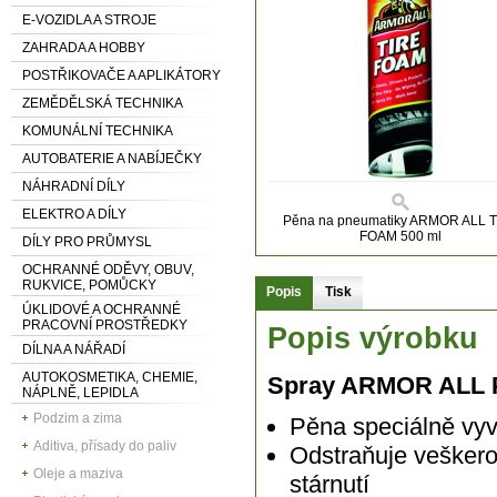
E-VOZIDLA A STROJE
ZAHRADA A HOBBY
POSTŘIKOVAČE A APLIKÁTORY
ZEMĚDĚLSKÁ TECHNIKA
KOMUNÁLNÍ TECHNIKA
AUTOBATERIE A NABÍJEČKY
NÁHRADNÍ DÍLY
ELEKTRO A DÍLY
Pěna na pneumatiky ARMOR ALL 
FOAM 500 ml
DÍLY PRO PRŮMYSL
OCHRANNÉ ODĚVY, OBUV,
RUKVICE, POMŮCKY
Popis
Tisk
ÚKLIDOVÉ A OCHRANNÉ
PRACOVNÍ PROSTŘEDKY
Popis výrobku
DÍLNA A NÁŘADÍ
AUTOKOSMETIKA, CHEMIE,
Spray ARMOR ALL P
NÁPLNĚ, LEPIDLA
Podzim a zima
Pěna speciálně vyv
Aditiva, přísady do paliv
Odstraňuje veškero
Oleje a maziva
stárnutí