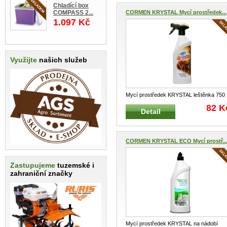
Chladící box
COMPASS 2...
CORMEN KRYSTAL Mycí prostředek...
1.097 Kč
Využijte
našich služeb
Mycí prostředek KRYSTAL leštěnka 750
ml Speciální přípravek na čištěn
...
82 K
Detail
CORMEN KRYSTAL ECO Mycí prostř..
Zastupujeme
tuzemské i
zahraniční značky
Mycí prostředek KRYSTAL na nádobí