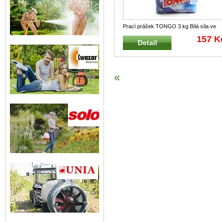
Prací prášek TONGO 3 kg Bílá síla ve
vaší pračce s aktivací již od 40
...
157 K
Detail
«