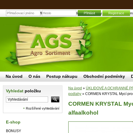
CORMEN KRYSTAL Mycí prostředek na podlahy 5L alfaalkohol | Zahradní
Přihlásit
Registrace
Na úvod
O nás
Postup nákupu
Obchodní podmínky
Na úvod
»
ÚKLIDOVÉ A OCHRANNÉ P
Vyhledat
položku
podlahy
»
CORMEN KRYSTAL Mycí prostř
CORMEN KRYSTAL Mycí 
Rozšířené vyhledávání
alfaalkohol
E-shop
BONUSY