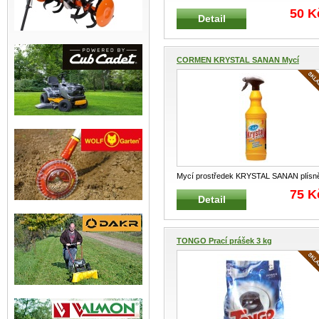
ECO 750 ml Tekutý koncentrovaný neu
..
50 K
Detail
CORMEN KRYSTAL SANAN Mycí
pros...
Mycí prostředek KRYSTAL SANAN plísn
1L Obsahuje aktivní chlor, který
...
75 K
Detail
TONGO Prací prášek 3 kg