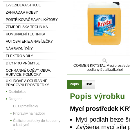
E-VOZIDLA A STROJE
ZAHRADA A HOBBY
POSTŘIKOVAČE A APLIKÁTORY
ZEMĚDĚLSKÁ TECHNIKA
KOMUNÁLNÍ TECHNIKA
AUTOBATERIE A NABÍJEČKY
NÁHRADNÍ DÍLY
ELEKTRO A DÍLY
DÍLY PRO PRŮMYSL
CORMEN KRYSTAL Mycí prostřede
podlahy 5L alfaalkohol
OCHRANNÉ ODĚVY, OBUV,
RUKVICE, POMŮCKY
ÚKLIDOVÉ A OCHRANNÉ
Popis
Tisk
PRACOVNÍ PROSTŘEDKY
Dezinfekce
Popis výrobku
Drogerie
ECO prostředky
Mycí prostředek KR
Přípravky na nádobí
Mytí podlah beze š
Čistící prostředky do koupelny
a kuchyně
Zvýšena mycí síla 