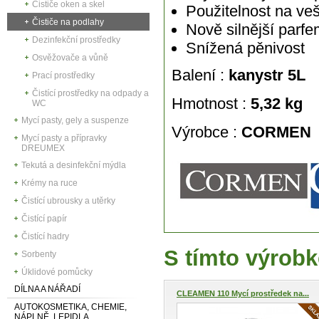
Čističe oken a skel
Použitelnost na ve
Čističe na podlahy
Nově silnější parf
Dezinfekční prostředky
Snížená pěnivost
Osvěžovače a vůně
Balení :
kanystr 5L
Prací prostředky
Čistící prostředky na odpady a
Hmotnost :
5,32 kg
WC
Mycí pasty, gely a suspenze
Výrobce :
CORMEN
Mycí pasty a přípravky
DREUMEX
Tekutá a desinfekční mýdla
Krémy na ruce
Čistící ubrousky a utěrky
Čistící papír
Čistící hadry
S tímto výrobk
Sorbenty
Úklidové pomůcky
DÍLNA A NÁŘADÍ
CLEAMEN 110 Mycí prostředek na...
AUTOKOSMETIKA, CHEMIE,
NÁPLNĚ, LEPIDLA