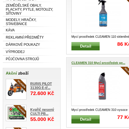
ZEMĚDĚLSKÉ OBALY,
PLACHTY, PYTLE, MOTOUZY,
SÍŤOVINY
MODELY, HRAČKY,
STAVEBNICE
KÁVA
Mycí prostředek CLEAMEN 110 skleněn
REKLAMNÍ PŘEDMĚTY
plochy 1L Vhodný k mytí oken, sk
...
86 K
DÁRKOVÉ POUKAZY
Detail
VÝPRODEJ
PŮJĆOVNA STROJŮ
CLEAMEN 310 Mycí prostředek ge...
Akční
zboží
RURIS PILOT
3130G E-tř...
72.600 Kč
Kypřič nesený
Mycí prostředek CLEAMEN 310 vysoce
CULTI PB...
kyselý na WC a keramiku 750 ml Gel
...
77 K
55.000 Kč
Detail