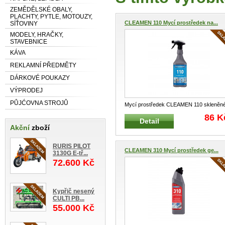
ZEMĚDĚLSKÉ OBALY,
PLACHTY, PYTLE, MOTOUZY,
CLEAMEN 110 Mycí prostředek na...
SÍŤOVINY
MODELY, HRAČKY,
STAVEBNICE
KÁVA
REKLAMNÍ PŘEDMĚTY
DÁRKOVÉ POUKAZY
VÝPRODEJ
PŮJĆOVNA STROJŮ
Mycí prostředek CLEAMEN 110 skleněn
plochy 1L Vhodný k mytí oken, sk
...
86 K
Detail
Akční
zboží
RURIS PILOT
CLEAMEN 310 Mycí prostředek ge...
3130G E-tř...
72.600 Kč
Kypřič nesený
CULTI PB...
55.000 Kč