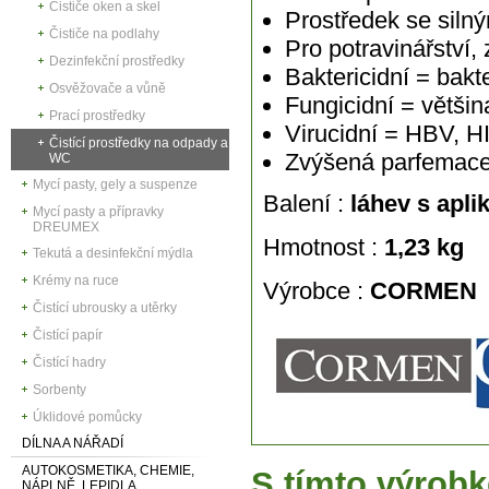
Čističe oken a skel
Prostředek se siln
Čističe na podlahy
Pro potravinářství,
Dezinfekční prostředky
Baktericidní = bak
Osvěžovače a vůně
Fungicidní = větši
Prací prostředky
Virucidní = HBV, HI
Čistící prostředky na odpady a
Zvýšená parfemac
WC
Mycí pasty, gely a suspenze
Balení :
láhev s apli
Mycí pasty a přípravky
DREUMEX
Hmotnost :
1,23 kg
Tekutá a desinfekční mýdla
Krémy na ruce
Výrobce :
CORMEN
Čistící ubrousky a utěrky
Čistící papír
Čistící hadry
Sorbenty
Úklidové pomůcky
DÍLNA A NÁŘADÍ
AUTOKOSMETIKA, CHEMIE,
S tímto výrobk
NÁPLNĚ, LEPIDLA