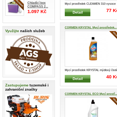
Chladící box
Mycí prostředek CLEAMEN 310 vysoce
COMPASS 2...
kyselý na WC a keramiku 750 ml Gel
...
77 K
1.097 Kč
Detail
CORMEN KRYSTAL Mycí prostředek...
Využijte
našich služeb
Mycí prostředek KRYSTAL mýdlový čisti
750 ml se včelím voskem Přírod
...
40 K
Detail
Zastupujeme
tuzemské i
zahraniční značky
CORMEN KRYSTAL ECO Mycí prostř..