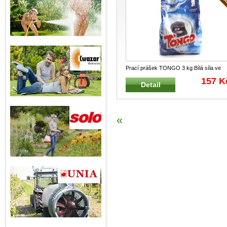
Prací prášek TONGO 3 kg Bílá síla ve
vaší pračce s aktivací již od 40
...
157 K
Detail
«