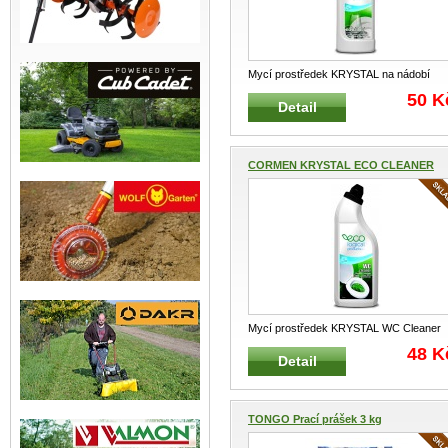
Mycí prostředek KRYSTAL na nádobí
ECO 750 ml Tekutý koncentrovaný neu
..
50 K
Detail
CORMEN KRYSTAL ECO CLEANER
Myc...
Mycí prostředek KRYSTAL WC Cleaner
ECO 750 ml Odstraňuje rez, vodní k
...
48 K
Detail
TONGO Prací prášek 3 kg