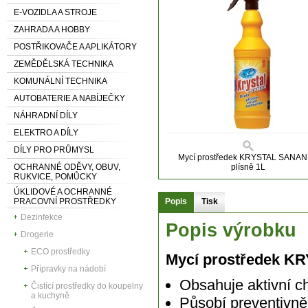
E-VOZIDLA A STROJE
ZAHRADA A HOBBY
POSTŘIKOVAČE A APLIKÁTORY
ZEMĚDĚLSKÁ TECHNIKA
KOMUNÁLNÍ TECHNIKA
AUTOBATERIE A NABÍJEČKY
NÁHRADNÍ DÍLY
ELEKTRO A DÍLY
DÍLY PRO PRŮMYSL
Mycí prostředek KRYSTAL SANAN
OCHRANNÉ ODĚVY, OBUV,
plísně 1L
RUKVICE, POMŮCKY
ÚKLIDOVÉ A OCHRANNÉ
PRACOVNÍ PROSTŘEDKY
Popis
Tisk
Dezinfekce
Popis výrobku
Drogerie
ECO prostředky
Mycí prostředek K
Přípravky na nádobí
Obsahuje aktivní chl
Čistící prostředky do koupelny
a kuchyně
Působí preventivn