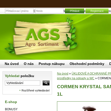
CORMEN KRYSTAL SANAN Mycí prostředek na plísně 1L | Zahradní 
Přihlásit
Registrace
Na úvod
O nás
Postup nákupu
Obchodní podmínky
Na úvod
»
ÚKLIDOVÉ A OCHRANNÉ P
Vyhledat
položku
prostředky na odpady a WC
»
CORMEN K
CORMEN KRYSTAL SANAN
Rozšířené vyhledávání
1L
E-shop
BONUSY