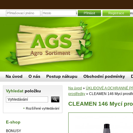
CLEAMEN 146 Mycí prostředek na podlahy 1L | Zahradn
Přihlásit
Registrace
Na úvod
O nás
Postup nákupu
Obchodní podmínky
Na úvod
»
ÚKLIDOVÉ A OCHRANNÉ P
Vyhledat
položku
prostředky
»
CLEAMEN 146 Mycí prostře
CLEAMEN 146 Mycí pros
Rozšířené vyhledávání
E-shop
BONUSY