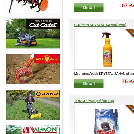
ECO 750 ml Vysoká účinnost při odstr
...
67 K
Detail
CORMEN KRYSTAL SANAN Mycí
pros...
Mycí prostředek KRYSTAL SANAN plísn
1L Obsahuje aktivní chlor, který
...
75 K
Detail
TONGO Prací prášek 3 kg