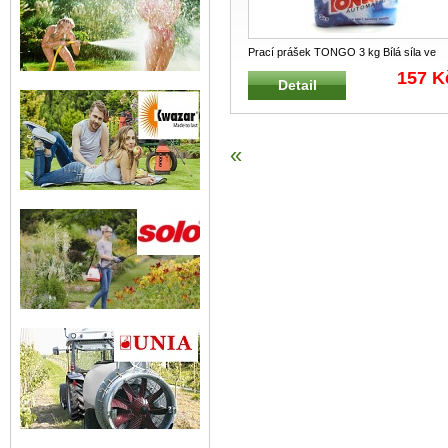
Prací prášek TONGO 3 kg Bílá síla ve
vaší pračce s aktivací již od 40
...
157 K
Detail
«