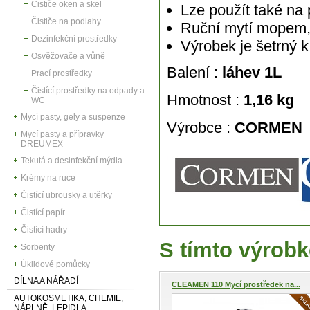
Čističe oken a skel
Lze použít také na 
Čističe na podlahy
Ruční mytí mopem,
Dezinfekční prostředky
Výrobek je šetrný k
Osvěžovače a vůně
Balení :
láhev 1L
Prací prostředky
Čistící prostředky na odpady a
Hmotnost :
1,16 kg
WC
Mycí pasty, gely a suspenze
Výrobce :
CORMEN
Mycí pasty a přípravky
DREUMEX
Tekutá a desinfekční mýdla
Krémy na ruce
Čistící ubrousky a utěrky
Čistící papír
Čistící hadry
S tímto výrobk
Sorbenty
Úklidové pomůcky
DÍLNA A NÁŘADÍ
CLEAMEN 110 Mycí prostředek na...
AUTOKOSMETIKA, CHEMIE,
NÁPLNĚ, LEPIDLA