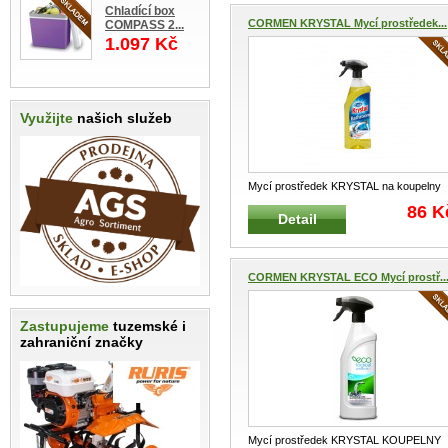
Chladící box
CORMEN KRYSTAL Mycí prostředek...
COMPASS 2...
1.097 Kč
Využijte
našich služeb
Mycí prostředek KRYSTAL na koupelny
750 ml žlutý Použití na vodovodní
...
86 K
Detail
CORMEN KRYSTAL ECO Mycí prostř..
Zastupujeme
tuzemské i
zahraniční značky
Mycí prostředek KRYSTAL KOUPELNY