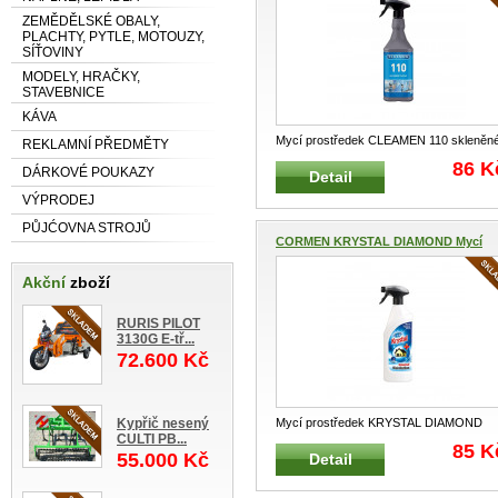
ZEMĚDĚLSKÉ OBALY,
PLACHTY, PYTLE, MOTOUZY,
SÍŤOVINY
MODELY, HRAČKY,
STAVEBNICE
KÁVA
Mycí prostředek CLEAMEN 110 skleněn
REKLAMNÍ PŘEDMĚTY
plochy 1L Vhodný k mytí oken, sk
...
86 K
DÁRKOVÉ POUKAZY
Detail
VÝPRODEJ
PŮJĆOVNA STROJŮ
CORMEN KRYSTAL DIAMOND Mycí
pr...
Akční
zboží
RURIS PILOT
3130G E-tř...
72.600 Kč
Kypřič nesený
Mycí prostředek KRYSTAL DIAMOND
CULTI PB...
univerzální 750 ml Univerzální, prakt
...
85 K
55.000 Kč
Detail