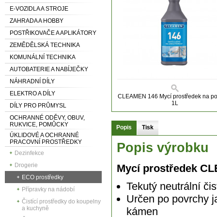
E-VOZIDLA A STROJE
ZAHRADA A HOBBY
POSTŘIKOVAČE A APLIKÁTORY
ZEMĚDĚLSKÁ TECHNIKA
KOMUNÁLNÍ TECHNIKA
AUTOBATERIE A NABÍJEČKY
NÁHRADNÍ DÍLY
ELEKTRO A DÍLY
CLEAMEN 146 Mycí prostředek na po
1L
DÍLY PRO PRŮMYSL
OCHRANNÉ ODĚVY, OBUV,
RUKVICE, POMŮCKY
Popis
Tisk
ÚKLIDOVÉ A OCHRANNÉ
PRACOVNÍ PROSTŘEDKY
Popis výrobku
Dezinfekce
Drogerie
Mycí prostředek C
ECO prostředky
Tekutý neutrální čis
Přípravky na nádobí
Určen po povrchy ja
Čistící prostředky do koupelny
a kuchyně
kámen