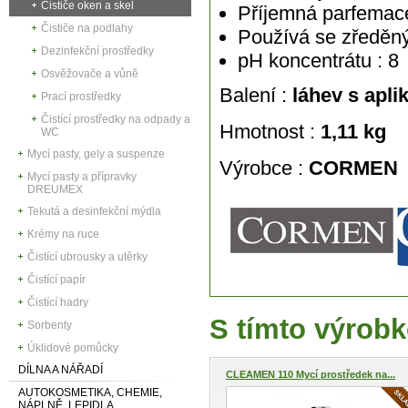
Čističe oken a skel
Příjemná parfemac
Čističe na podlahy
Používá se zředěn
Dezinfekční prostředky
pH koncentrátu : 8
Osvěžovače a vůně
Balení :
láhev s apli
Prací prostředky
Čistící prostředky na odpady a
Hmotnost :
1,11 kg
WC
Mycí pasty, gely a suspenze
Výrobce :
CORMEN
Mycí pasty a přípravky
DREUMEX
Tekutá a desinfekční mýdla
Krémy na ruce
Čistící ubrousky a utěrky
Čistící papír
Čistící hadry
S tímto výrobk
Sorbenty
Úklidové pomůcky
DÍLNA A NÁŘADÍ
CLEAMEN 110 Mycí prostředek na...
AUTOKOSMETIKA, CHEMIE,
NÁPLNĚ, LEPIDLA