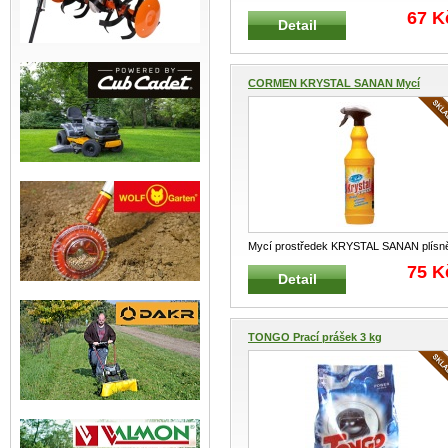
ECO 750 ml Vysoká účinnost při odstr
...
67 K
Detail
CORMEN KRYSTAL SANAN Mycí
pros...
Mycí prostředek KRYSTAL SANAN plísn
1L Obsahuje aktivní chlor, který
...
75 K
Detail
TONGO Prací prášek 3 kg