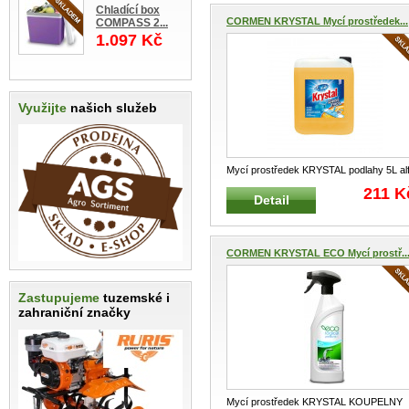
Chladící box
CORMEN KRYSTAL Mycí prostředek...
COMPASS 2...
1.097 Kč
Využijte
našich služeb
Mycí prostředek KRYSTAL podlahy 5L al
s alkoholem Mytí podlah beze
...
211 K
Detail
CORMEN KRYSTAL ECO Mycí prostř..
Zastupujeme
tuzemské i
zahraniční značky
Mycí prostředek KRYSTAL KOUPELNY