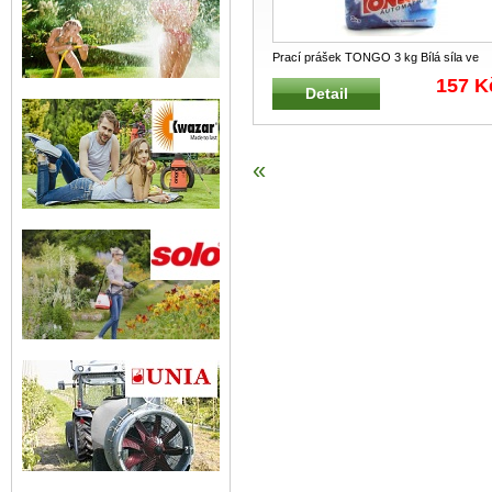
Prací prášek TONGO 3 kg Bílá síla ve
vaší pračce s aktivací již od 40
...
157 K
Detail
«