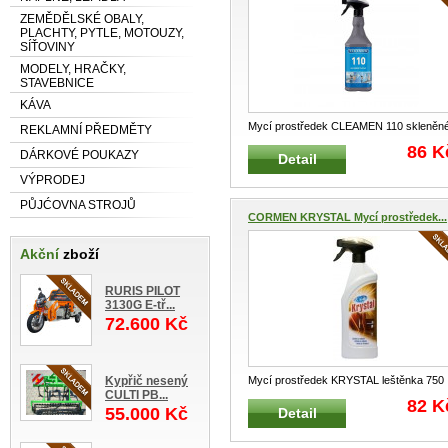
ZEMĚDĚLSKÉ OBALY,
PLACHTY, PYTLE, MOTOUZY,
SÍŤOVINY
MODELY, HRAČKY,
STAVEBNICE
KÁVA
Mycí prostředek CLEAMEN 110 skleněn
REKLAMNÍ PŘEDMĚTY
plochy 1L Vhodný k mytí oken, sk
...
86 K
DÁRKOVÉ POUKAZY
Detail
VÝPRODEJ
PŮJĆOVNA STROJŮ
CORMEN KRYSTAL Mycí prostředek...
Akční
zboží
RURIS PILOT
3130G E-tř...
72.600 Kč
Kypřič nesený
Mycí prostředek KRYSTAL leštěnka 750
CULTI PB...
ml Speciální přípravek na čištěn
...
82 K
55.000 Kč
Detail