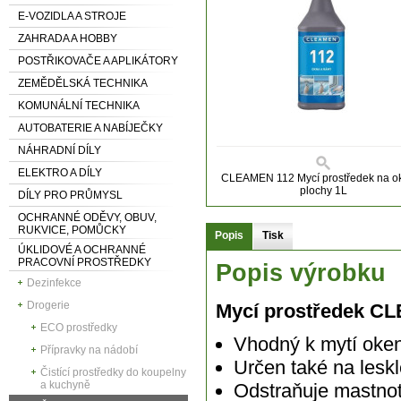
E-VOZIDLA A STROJE
ZAHRADA A HOBBY
POSTŘIKOVAČE A APLIKÁTORY
ZEMĚDĚLSKÁ TECHNIKA
KOMUNÁLNÍ TECHNIKA
AUTOBATERIE A NABÍJEČKY
NÁHRADNÍ DÍLY
ELEKTRO A DÍLY
CLEAMEN 112 Mycí prostředek na o
plochy 1L
DÍLY PRO PRŮMYSL
OCHRANNÉ ODĚVY, OBUV,
RUKVICE, POMŮCKY
Popis
Tisk
ÚKLIDOVÉ A OCHRANNÉ
PRACOVNÍ PROSTŘEDKY
Popis výrobku
Dezinfekce
Drogerie
Mycí prostředek CL
ECO prostředky
Vhodný k mytí oke
Přípravky na nádobí
Určen také na leskl
Čistící prostředky do koupelny
a kuchyně
Odstraňuje mastno