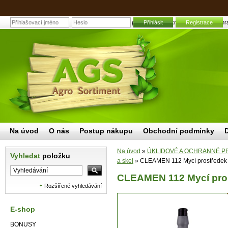
CLEAMEN 112 Mycí prostředek na okna a plochy 1L | Zahradn
Přihlásit
Registrace
Na úvod
O nás
Postup nákupu
Obchodní podmínky
Na úvod
»
ÚKLIDOVÉ A OCHRANNÉ P
Vyhledat
položku
a skel
»
CLEAMEN 112 Mycí prostředek 
CLEAMEN 112 Mycí pros
Rozšířené vyhledávání
E-shop
BONUSY