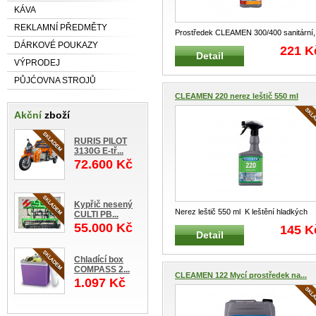
KÁVA
REKLAMNÍ PŘEDMĚTY
Prostředek CLEAMEN 300/400 sanitární,
každodenní 1L Určený na WC mísy
...
DÁRKOVÉ POUKAZY
221 K
Detail
VÝPRODEJ
PŮJĆOVNA STROJŮ
CLEAMEN 220 nerez leštič 550 ml
Akční
zboží
RURIS PILOT
3130G E-tř...
72.600 Kč
Kypřič nesený
Nerez leštič 550 ml K leštění hladkých
CULTI PB...
nerezových ploch Zanechává
...
55.000 Kč
145 K
Detail
Chladící box
COMPASS 2...
CLEAMEN 122 Mycí prostředek na...
1.097 Kč