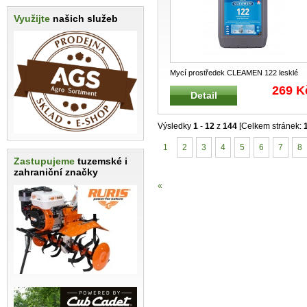
Využijte
našich služeb
Mycí prostředek CLEAMEN 122 lesklé
podlahy 5L Mycí a ošetřující přípr
...
269 K
Detail
Výsledky
1
-
12
z
144
[Celkem stránek:
1
2
3
4
5
6
7
8
Zastupujeme
tuzemské i
zahraniční značky
«