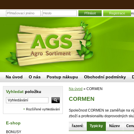
Přihlásit
CORMEN | Zahradn
Registrace
Na úvod
O nás
Postup nákupu
Obchodní podmínky
Na úvod
»
CORMEN
Vyhledat
položku
CORMEN
Rozšířené vyhledávání
Společnost CORMEN se zaměřuje na výrob
zboží a profesionalitu doprovodných slu
E-shop
řazení:
Typicky
Název
Cen
BONUSY