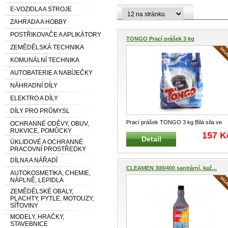
E-VOZIDLA A STROJE
ZAHRADA A HOBBY
POSTŘIKOVAČE A APLIKÁTORY
TONGO Prací prášek 3 kg
ZEMĚDĚLSKÁ TECHNIKA
KOMUNÁLNÍ TECHNIKA
AUTOBATERIE A NABÍJEČKY
NÁHRADNÍ DÍLY
ELEKTRO A DÍLY
DÍLY PRO PRŮMYSL
Prací prášek TONGO 3 kg Bílá síla ve
OCHRANNÉ ODĚVY, OBUV,
RUKVICE, POMŮCKY
vaší pračce s aktivací již od 40
...
157 K
Detail
ÚKLIDOVÉ A OCHRANNÉ
PRACOVNÍ PROSTŘEDKY
DÍLNA A NÁŘADÍ
CLEAMEN 300/400 sanitární, kaž...
AUTOKOSMETIKA, CHEMIE,
NÁPLNĚ, LEPIDLA
ZEMĚDĚLSKÉ OBALY,
PLACHTY, PYTLE, MOTOUZY,
SÍŤOVINY
MODELY, HRAČKY,
STAVEBNICE