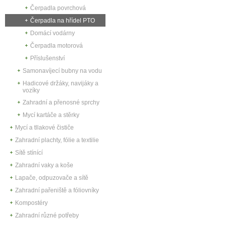
Čerpadla povrchová
Čerpadla na hřídel PTO
Domácí vodárny
Čerpadla motorová
Příslušenství
Samonavíjecí bubny na vodu
Hadicové držáky, navijáky a
vozíky
Zahradní a přenosné sprchy
Mycí kartáče a stěrky
Mycí a tllakové čističe
Zahradní plachty, fólie a textilie
Sítě stínící
Zahradní vaky a koše
Lapače, odpuzovače a sítě
Zahradní pařeniště a fóliovníky
Kompostéry
Zahradní různé potřeby