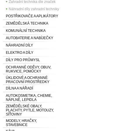
Zahradní technika dle značek
Náhradní díly zahradní techniky
POSTŘIKOVAČE A APLIKÁTORY
ZEMĚDĚLSKÁ TECHNIKA
KOMUNÁLNÍ TECHNIKA
AUTOBATERIE A NABÍJEČKY
NÁHRADNÍ DÍLY
ELEKTRO A DÍLY
DÍLY PRO PRŮMYSL
OCHRANNÉ ODĚVY, OBUV,
RUKVICE, POMŮCKY
ÚKLIDOVÉ A OCHRANNÉ
PRACOVNÍ PROSTŘEDKY
DÍLNA A NÁŘADÍ
AUTOKOSMETIKA, CHEMIE,
NÁPLNĚ, LEPIDLA
ZEMĚDĚLSKÉ OBALY,
PLACHTY, PYTLE, MOTOUZY,
SÍŤOVINY
MODELY, HRAČKY,
STAVEBNICE