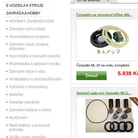
E-VOZIDLA A STROJE
ZAHRADA A HOBBY
Čerpadlo na vývodový hřídel AW...
NOVINKY ZAHRADA 2026
Zahradní ruční nářadí
Akumulátorový program
Zahradní osiva, hnojiva,
přípravky
Secí strojky a zahradní sazeče
Rozmetadla a aplikační vozíky
Čerpadlo ML 20 na vodu, kompletní
včetně příslušenství, zvýhodněný SET
..
Zahradní válce a vály
5.938 K
Detail
Vertikutátory a provzdušňovače
Vyžínače a křovinořezy
Servisní sada pro čerpadlo MLG...
Sekačky
Sekačky robotické
Zahradní traktory a ridery
Mulčovače
Malé traktory a pohonné
jednotky
Vozíky, korby, sedačky