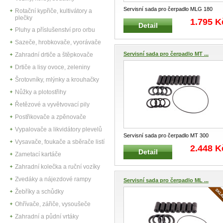
Servisní sada pro čerpadlo MLG 180
Rotační kypřiče, kultivátory a
Opravárenská a servisní sada proče
...
plečky
1.795 K
Detail
Pluhy a příslušenství pro orbu
Sazeče, hrobkovače, vyorávače
Servisní sada pro čerpadlo MT ...
Zahradní drtiče a štěpkovače
Drtiče a lisy ovoce, zeleniny
Šrotovníky, mlýnky a krouhačky
Nůžky a plotostřihy
Řetězové a vyvětvovací pily
Postřikovače a zpěnovače
Vypalovače a likvidátory plevelů
Servisní sada pro čerpadlo MT 300
Vysavače, foukače a sběrače listí
Opravárenská a servisní sada pročer
...
2.448 K
Detail
Zametací kartáče
Zahradní kolečka a ruční vozíky
Zvedáky a nájezdové rampy
Servisní sada pro čerpadlo ML ...
Žebříky a schůdky
Ohřívače, zářiče, vysoušeče
Zahradní a půdní vrtáky