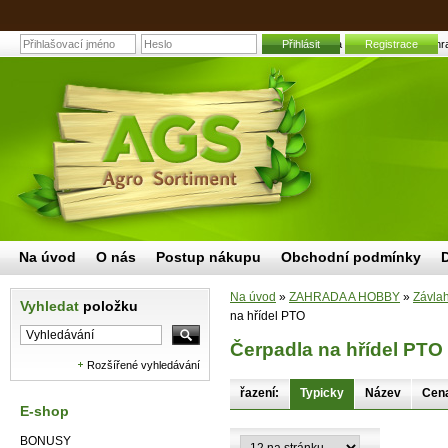
Přihlásit
Čerpadla na hřídel PTO | Zahra
Registrace
Na úvod
O nás
Postup nákupu
Obchodní podmínky
Na úvod
»
ZAHRADA A HOBBY
»
Závla
Vyhledat
položku
na hřídel PTO
Čerpadla na hřídel PTO
Rozšířené vyhledávání
řazení:
Typicky
Název
Cen
E-shop
BONUSY