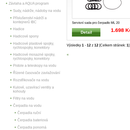
Závlaha a AQUA program
Sudy, nádrže, nádoby na vodu
Příslušenství nádrží a
kontejnerů IBC
Servisní sada pro čerpadlo ML 20
Opravárenská a servisní sada pročerp
..
Hadice
1.698 K
Detail
Hadicové spony
Hadicové plastové spojky,
Výsledky
1
-
12
z
12
[Celkem stránek:
1
]
rychlospojky, konektory
Hadicové mosazné spojky,
«
rychlospojky, konektory
Pistole a teleskopy na vodu
Řízené časovače zavlažování
Rozstřikovače na vodu
Kulové, uzavírací ventily a
kohouty
Filtry na vodu
Čerpadla na vodu
Čerpadla ruční
Čerpadla bateriová
Čerpadla ponorná