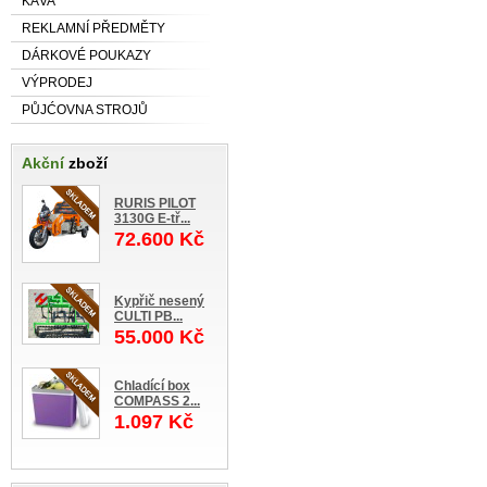
KÁVA
REKLAMNÍ PŘEDMĚTY
DÁRKOVÉ POUKAZY
VÝPRODEJ
PŮJĆOVNA STROJŮ
Akční
zboží
RURIS PILOT
3130G E-tř...
72.600 Kč
Kypřič nesený
CULTI PB...
55.000 Kč
Chladící box
COMPASS 2...
1.097 Kč