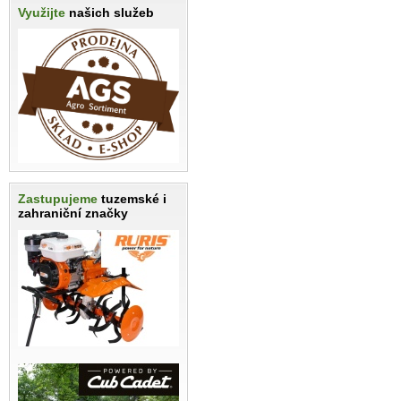
Využijte
našich služeb
Zastupujeme
tuzemské i
zahraniční značky