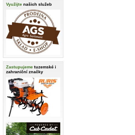
Využijte
našich služeb
Zastupujeme
tuzemské i
zahraniční značky