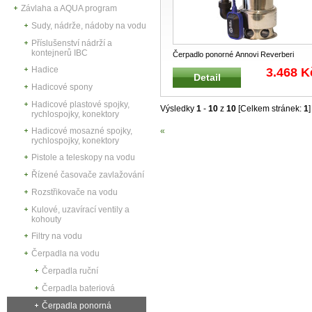
Závlaha a AQUA program
Sudy, nádrže, nádoby na vodu
Příslušenství nádrží a
kontejnerů IBC
Čerpadlo ponorné Annovi Reverberi
Ponorné a drenážní čerpadlo na vodu
...
Hadice
3.468 K
Detail
Hadicové spony
Hadicové plastové spojky,
Výsledky
1
-
10
z
10
[Celkem stránek:
1
]
rychlospojky, konektory
Hadicové mosazné spojky,
«
rychlospojky, konektory
Pistole a teleskopy na vodu
Řízené časovače zavlažování
Rozstřikovače na vodu
Kulové, uzavírací ventily a
kohouty
Filtry na vodu
Čerpadla na vodu
Čerpadla ruční
Čerpadla bateriová
Čerpadla ponorná