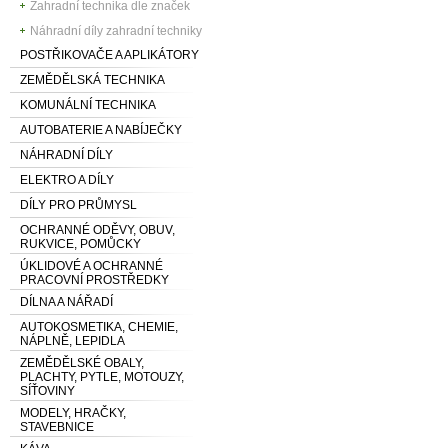
Zahradní technika dle značek
Náhradní díly zahradní techniky
POSTŘIKOVAČE A APLIKÁTORY
ZEMĚDĚLSKÁ TECHNIKA
KOMUNÁLNÍ TECHNIKA
AUTOBATERIE A NABÍJEČKY
NÁHRADNÍ DÍLY
ELEKTRO A DÍLY
DÍLY PRO PRŮMYSL
OCHRANNÉ ODĚVY, OBUV,
RUKVICE, POMŮCKY
ÚKLIDOVÉ A OCHRANNÉ
PRACOVNÍ PROSTŘEDKY
DÍLNA A NÁŘADÍ
AUTOKOSMETIKA, CHEMIE,
NÁPLNĚ, LEPIDLA
ZEMĚDĚLSKÉ OBALY,
PLACHTY, PYTLE, MOTOUZY,
SÍŤOVINY
MODELY, HRAČKY,
STAVEBNICE