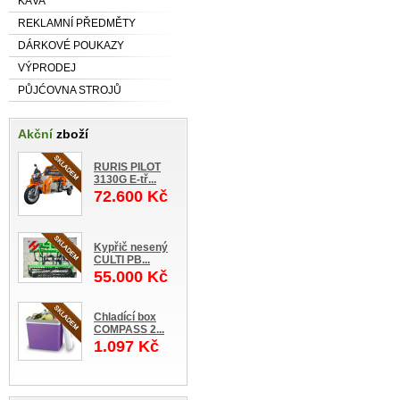
KÁVA
REKLAMNÍ PŘEDMĚTY
DÁRKOVÉ POUKAZY
VÝPRODEJ
PŮJĆOVNA STROJŮ
Akční
zboží
RURIS PILOT
3130G E-tř...
72.600 Kč
Kypřič nesený
CULTI PB...
55.000 Kč
Chladící box
COMPASS 2...
1.097 Kč