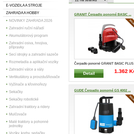
E-VOZIDLA A STROJE
ZAHRADA A HOBBY
GRANIT Čerpadlo ponorné BASIC ...
NOVINKY ZAHRADA 2026
Zahradní ruční nářadí
Akumulátorový program
Zahradní osiva, hnojiva,
přípravky
Secí strojky a zahradní sazeče
Rozmetadla a aplikační vozíky
Čerpadlo ponorné GRANIT BASIC PLUS
CF-95 Ponorné a drenážní čerpadlo
...
Zahradní válce a vály
1.362 K
Detail
Vertikutátory a provzdušňovače
Vyžínače a křovinořezy
GUDE Čerpadlo ponorné GS 4002 ...
Sekačky
Sekačky robotické
Zahradní traktory a ridery
Mulčovače
Malé traktory a pohonné
jednotky
Vozíky, korby, sedačky