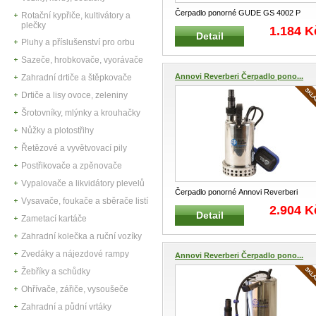
Čerpadlo ponorné GUDE GS 4002 P
Rotační kypřiče, kultivátory a
Ponorné a drenážní čerpadlo na vodu
...
plečky
1.184 K
Detail
Pluhy a příslušenství pro orbu
Sazeče, hrobkovače, vyorávače
Annovi Reverberi Čerpadlo pono...
Zahradní drtiče a štěpkovače
Drtiče a lisy ovoce, zeleniny
Šrotovníky, mlýnky a krouhačky
Nůžky a plotostřihy
Řetězové a vyvětvovací pily
Postřikovače a zpěnovače
Vypalovače a likvidátory plevelů
Čerpadlo ponorné Annovi Reverberi
Vysavače, foukače a sběrače listí
Ponorné a drenážní čerpadlo na vodu
...
2.904 K
Detail
Zametací kartáče
Zahradní kolečka a ruční vozíky
Zvedáky a nájezdové rampy
Annovi Reverberi Čerpadlo pono...
Žebříky a schůdky
Ohřívače, zářiče, vysoušeče
Zahradní a půdní vrtáky