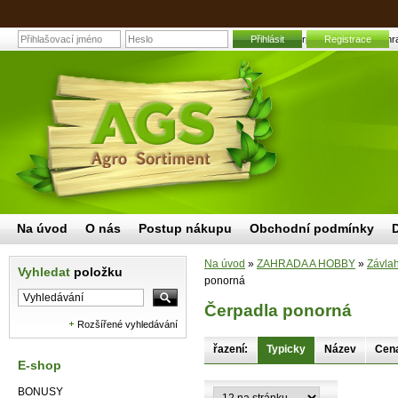
Přihlásit
Čerpadla ponorná | Zahra
Registrace
Na úvod
O nás
Postup nákupu
Obchodní podmínky
Na úvod
»
ZAHRADA A HOBBY
»
Závla
Vyhledat
položku
ponorná
Čerpadla ponorná
Rozšířené vyhledávání
řazení:
Typicky
Název
Cen
E-shop
BONUSY