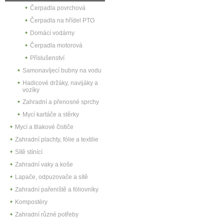
Čerpadla povrchová
Čerpadla na hřídel PTO
Domácí vodárny
Čerpadla motorová
Příslušenství
Samonavíjecí bubny na vodu
Hadicové držáky, navijáky a
vozíky
Zahradní a přenosné sprchy
Mycí kartáče a stěrky
Mycí a tllakové čističe
Zahradní plachty, fólie a textilie
Sítě stínící
Zahradní vaky a koše
Lapače, odpuzovače a sítě
Zahradní pařeniště a fóliovníky
Kompostéry
Zahradní různé potřeby