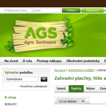
Zahradní plachty, fólie a textilie | Z
Přihlásit
Registrace
Na úvod
O nás
Postup nákupu
Obchodní podmínky
Na úvod
»
ZAHRADA A HOBBY
»
Zahradn
Vyhledat
položku
Zahradní plachty, fólie a 
Rozšířené vyhledávání
řazení:
Typicky
Název
Cen
E-shop
BONUSY