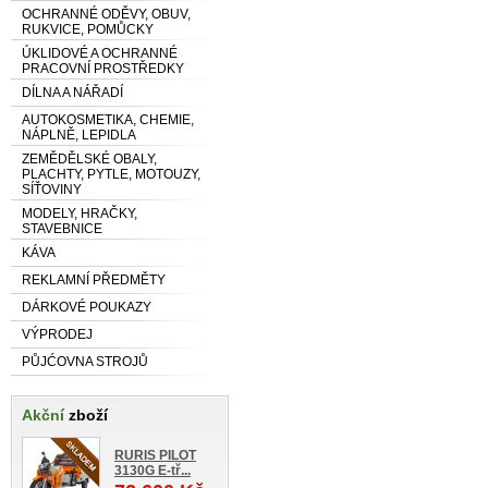
OCHRANNÉ ODĚVY, OBUV,
RUKVICE, POMŮCKY
ÚKLIDOVÉ A OCHRANNÉ
PRACOVNÍ PROSTŘEDKY
DÍLNA A NÁŘADÍ
AUTOKOSMETIKA, CHEMIE,
NÁPLNĚ, LEPIDLA
ZEMĚDĚLSKÉ OBALY,
PLACHTY, PYTLE, MOTOUZY,
SÍŤOVINY
MODELY, HRAČKY,
STAVEBNICE
KÁVA
REKLAMNÍ PŘEDMĚTY
DÁRKOVÉ POUKAZY
VÝPRODEJ
PŮJĆOVNA STROJŮ
Akční
zboží
RURIS PILOT
3130G E-tř...