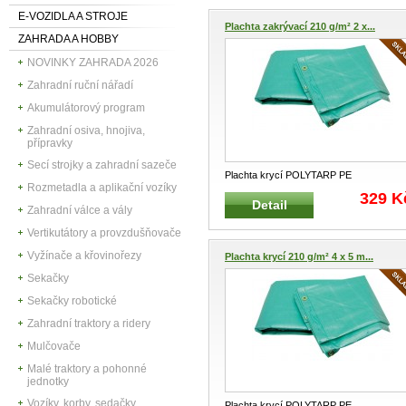
E-VOZIDLA A STROJE
Plachta zakrývací 210 g/m² 2 x...
ZAHRADA A HOBBY
NOVINKY ZAHRADA 2026
Zahradní ruční nářadí
Akumulátorový program
Zahradní osiva, hnojiva,
přípravky
Secí strojky a zahradní sazeče
Plachta krycí POLYTARP PE
Rozmetadla a aplikační vozíky
víceúčelová Zakrývací nepromokavá
329 K
Detail
plachta V
...
Zahradní válce a vály
Vertikutátory a provzdušňovače
Vyžínače a křovinořezy
Plachta krycí 210 g/m² 4 x 5 m...
Sekačky
Sekačky robotické
Zahradní traktory a ridery
Mulčovače
Malé traktory a pohonné
jednotky
Vozíky, korby, sedačky
Plachta krycí POLYTARP PE