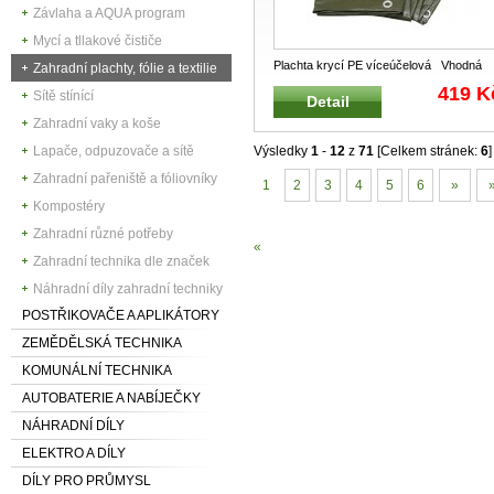
Závlaha a AQUA program
Mycí a tllakové čističe
Plachta krycí PE víceúčelová Vhodná
Zahradní plachty, fólie a textilie
pro zemědělství, dopravu, stavebni
...
419 K
Sítě stínící
Detail
Zahradní vaky a koše
Lapače, odpuzovače a sítě
Výsledky
1
-
12
z
71
[Celkem stránek:
6
]
Zahradní pařeniště a fóliovníky
1
2
3
4
5
6
»
»
Kompostéry
Zahradní různé potřeby
«
Zahradní technika dle značek
Náhradní díly zahradní techniky
POSTŘIKOVAČE A APLIKÁTORY
ZEMĚDĚLSKÁ TECHNIKA
KOMUNÁLNÍ TECHNIKA
AUTOBATERIE A NABÍJEČKY
NÁHRADNÍ DÍLY
ELEKTRO A DÍLY
DÍLY PRO PRŮMYSL