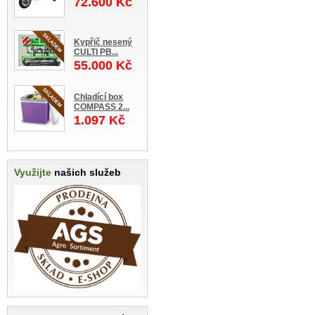
72.600 Kč
Kypřič nesený
CULTI PB...
55.000 Kč
Chladící box
COMPASS 2...
1.097 Kč
Využijte
našich služeb