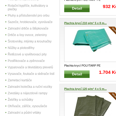
víceúčelová Vhodná pro zemědělství,
932 K
Rotační kypřiče, kultivátory a
Detail
dopra
...
plečky
Pluhy a příslušenství pro orbu
Sazeče, hrobkovače, vyorávače
Plachta krycí 210 g/m² 5 x 8 m...
Zahradní drtiče a štěpkovače
Drtiče a lisy ovoce, zeleniny
Šrotovníky, mlýnky a krouhačky
Nůžky a plotostřihy
Řetězové a vyvětvovací pily
Postřikovače a zpěnovače
Plachta krycí POLYTARP PE
Vypalovače a likvidátory plevelů
víceúčelová Vhodná pro zemědělství,
1.704 K
Detail
Vysavače, foukače a sběrače listí
dopravu,
...
Zametací kartáče
Zahradní kolečka a ruční vozíky
Plachta krycí 120 g/m² 4 x 5 m...
Zvedáky a nájezdové rampy
Žebříky a schůdky
Ohřívače, zářiče, vysoušeče
Zahradní a půdní vrtáky