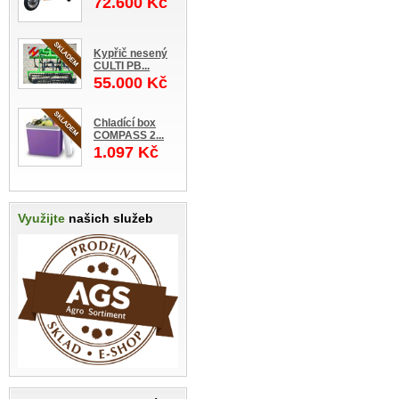
72.600 Kč
Kypřič nesený
CULTI PB...
55.000 Kč
Chladící box
COMPASS 2...
1.097 Kč
Využijte
našich služeb