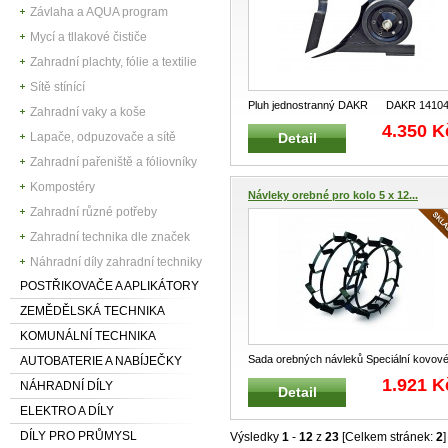
Závlaha a AQUA program
Mycí a tllakové čističe
Zahradní plachty, fólie a textilie
Sítě stínící
Pluh jednostranný DAKR DAKR 1410
Zahradní vaky a koše
Jednostranný pravý pluh
...
4.350 K
Detail
Lapače, odpuzovače a sítě
Zahradní pařeniště a fóliovníky
Kompostéry
Návleky orebné pro kolo 5 x 12...
Zahradní různé potřeby
Zahradní technika dle značek
Náhradní díly zahradní techniky
POSTŘIKOVAČE A APLIKÁTORY
ZEMĚDĚLSKÁ TECHNIKA
KOMUNÁLNÍ TECHNIKA
Sada orebných návleků Speciální kovov
AUTOBATERIE A NABÍJEČKY
návleky na kola tažných náprav
...
1.921 K
NÁHRADNÍ DÍLY
Detail
ELEKTRO A DÍLY
DÍLY PRO PRŮMYSL
Výsledky
1
-
12
z
23
[Celkem stránek:
2
]