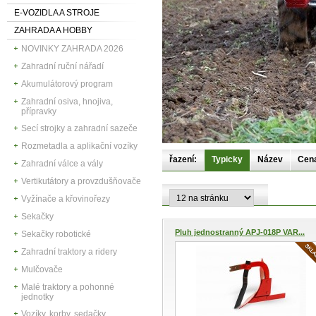
E-VOZIDLA A STROJE
ZAHRADA A HOBBY
NOVINKY ZAHRADA 2026
Zahradní ruční nářadí
Akumulátorový program
Zahradní osiva, hnojiva,
přípravky
Secí strojky a zahradní sazeče
Rozmetadla a aplikační vozíky
řazení:
Typicky
Název
Cen
Zahradní válce a vály
Vertikutátory a provzdušňovače
Vyžínače a křovinořezy
Sekačky
Pluh jednostranný APJ-018P VAR...
Sekačky robotické
Zahradní traktory a ridery
Mulčovače
Malé traktory a pohonné
jednotky
Vozíky, korby, sedačky