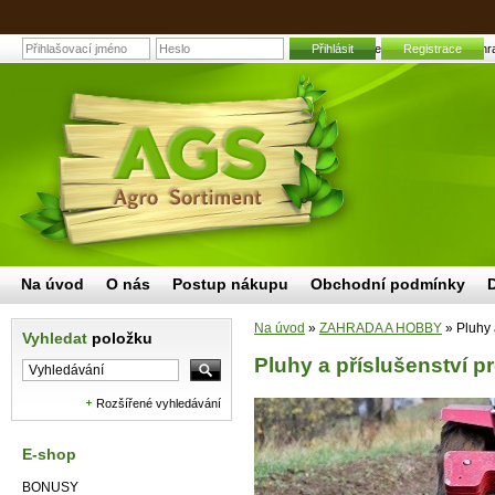
Pluhy a příslušenství pro orbu | Zah
Přihlásit
Registrace
Na úvod
O nás
Postup nákupu
Obchodní podmínky
Na úvod
»
ZAHRADA A HOBBY
»
Pluhy 
Vyhledat
položku
Pluhy a příslušenství p
Rozšířené vyhledávání
E-shop
BONUSY