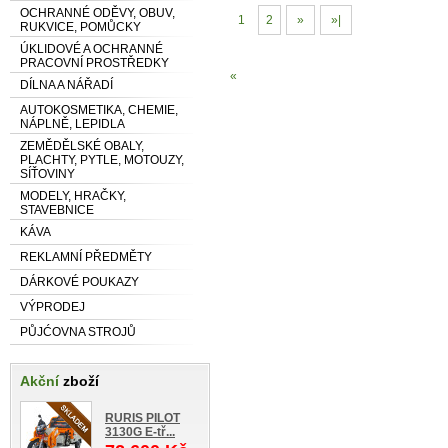
OCHRANNÉ ODĚVY, OBUV,
1
2
»
»|
RUKVICE, POMŮCKY
ÚKLIDOVÉ A OCHRANNÉ
PRACOVNÍ PROSTŘEDKY
«
DÍLNA A NÁŘADÍ
AUTOKOSMETIKA, CHEMIE,
NÁPLNĚ, LEPIDLA
ZEMĚDĚLSKÉ OBALY,
PLACHTY, PYTLE, MOTOUZY,
SÍŤOVINY
MODELY, HRAČKY,
STAVEBNICE
KÁVA
REKLAMNÍ PŘEDMĚTY
DÁRKOVÉ POUKAZY
VÝPRODEJ
PŮJĆOVNA STROJŮ
Akční
zboží
RURIS PILOT
3130G E-tř...