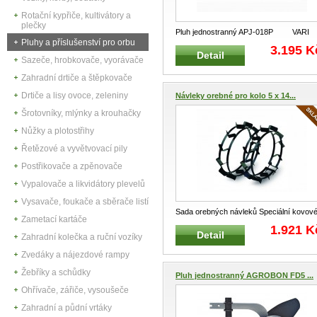
Rotační kypřiče, kultivátory a
plečky
Pluh jednostranný APJ-018P VARI
Pluhy a příslušenství pro orbu
3612 Jednostranný pravý
...
3.195 K
Detail
Sazeče, hrobkovače, vyorávače
Zahradní drtiče a štěpkovače
Drtiče a lisy ovoce, zeleniny
Návleky orebné pro kolo 5 x 14...
Šrotovníky, mlýnky a krouhačky
Nůžky a plotostřihy
Řetězové a vyvětvovací pily
Postřikovače a zpěnovače
Vypalovače a likvidátory plevelů
Vysavače, foukače a sběrače listí
Sada orebných návleků Speciální kovov
Zametací kartáče
návleky na kola tažných náprav
...
1.921 K
Detail
Zahradní kolečka a ruční vozíky
Zvedáky a nájezdové rampy
Žebříky a schůdky
Pluh jednostranný AGROBON FD5 ...
Ohřívače, zářiče, vysoušeče
Zahradní a půdní vrtáky