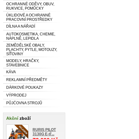
OCHRANNÉ ODĚVY, OBUV,
RUKVICE, POMŮCKY
ÚKLIDOVÉ A OCHRANNÉ
PRACOVNÍ PROSTŘEDKY
DÍLNA A NÁŘADÍ
AUTOKOSMETIKA, CHEMIE,
NÁPLNĚ, LEPIDLA
ZEMĚDĚLSKÉ OBALY,
PLACHTY, PYTLE, MOTOUZY,
SÍŤOVINY
MODELY, HRAČKY,
STAVEBNICE
KÁVA
REKLAMNÍ PŘEDMĚTY
DÁRKOVÉ POUKAZY
VÝPRODEJ
PŮJĆOVNA STROJŮ
Akční
zboží
RURIS PILOT
3130G E-tř...