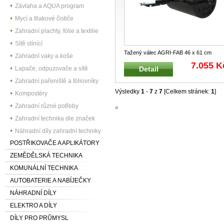
Závlaha a AQUA program
Mycí a tllakové čističe
Zahradní plachty, fólie a textilie
Sítě stínící
Tažený válec AGRI-FAB 46 x 61 cm
Zahradní vaky a koše
Tažený válec pro zahradní traktory,
...
7.055 K
Detail
Lapače, odpuzovače a sítě
Zahradní pařeniště a fóliovníky
Výsledky
1
-
7
z
7
[Celkem stránek:
1
]
Kompostéry
Zahradní různé potřeby
«
Zahradní technika dle značek
Náhradní díly zahradní techniky
POSTŘIKOVAČE A APLIKÁTORY
ZEMĚDĚLSKÁ TECHNIKA
KOMUNÁLNÍ TECHNIKA
AUTOBATERIE A NABÍJEČKY
NÁHRADNÍ DÍLY
ELEKTRO A DÍLY
DÍLY PRO PRŮMYSL