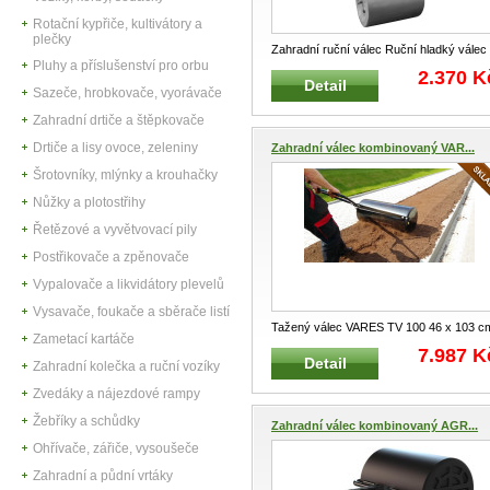
Rotační kypřiče, kultivátory a
plečky
Zahradní ruční válec Ruční hladký válec
Pluhy a příslušenství pro orbu
pro utužení povrchu záhonů,
...
2.370 K
Detail
Sazeče, hrobkovače, vyorávače
Zahradní drtiče a štěpkovače
Drtiče a lisy ovoce, zeleniny
Zahradní válec kombinovaný VAR...
Šrotovníky, mlýnky a krouhačky
Nůžky a plotostřihy
Řetězové a vyvětvovací pily
Postřikovače a zpěnovače
Vypalovače a likvidátory plevelů
Vysavače, foukače a sběrače listí
Tažený válec VARES TV 100 46 x 103 c
Zametací kartáče
kombinovaný ruční a tažený Taže
...
7.987 K
Detail
Zahradní kolečka a ruční vozíky
Zvedáky a nájezdové rampy
Žebříky a schůdky
Zahradní válec kombinovaný AGR...
Ohřívače, zářiče, vysoušeče
Zahradní a půdní vrtáky