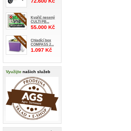
72.600 Kč
Kypřič nesený
CULTI PB...
55.000 Kč
Chladící box
COMPASS 2...
1.097 Kč
Využijte
našich služeb