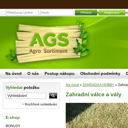
Přihlásit
Zahradní válce a vály | Zahr
Registrace
Na úvod
O nás
Postup nákupu
Obchodní podmínky
Na úvod
»
ZAHRADA A HOBBY
»
Zahrad
Vyhledat
položku
Zahradní válce a vály
Rozšířené vyhledávání
E-shop
BONUSY