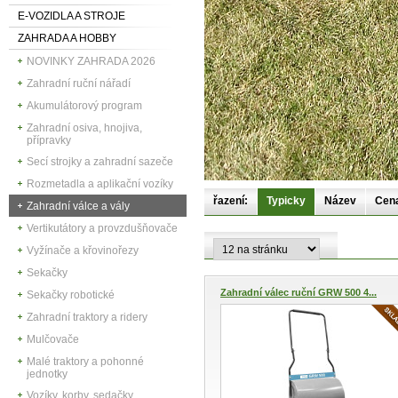
E-VOZIDLA A STROJE
ZAHRADA A HOBBY
NOVINKY ZAHRADA 2026
Zahradní ruční nářadí
Akumulátorový program
Zahradní osiva, hnojiva,
přípravky
Secí strojky a zahradní sazeče
Rozmetadla a aplikační vozíky
řazení:
Typicky
Název
Cen
Zahradní válce a vály
Vertikutátory a provzdušňovače
Vyžínače a křovinořezy
Sekačky
Zahradní válec ruční GRW 500 4...
Sekačky robotické
Zahradní traktory a ridery
Mulčovače
Malé traktory a pohonné
jednotky
Vozíky, korby, sedačky