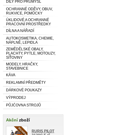
DÍLY PRO PRŮMYSL
OCHRANNÉ ODĚVY, OBUV,
RUKVICE, POMŮCKY
ÚKLIDOVÉ A OCHRANNÉ
PRACOVNÍ PROSTŘEDKY
DÍLNA A NÁŘADÍ
AUTOKOSMETIKA, CHEMIE,
NÁPLNĚ, LEPIDLA
ZEMĚDĚLSKÉ OBALY,
PLACHTY, PYTLE, MOTOUZY,
SÍŤOVINY
MODELY, HRAČKY,
STAVEBNICE
KÁVA
REKLAMNÍ PŘEDMĚTY
DÁRKOVÉ POUKAZY
VÝPRODEJ
PŮJĆOVNA STROJŮ
Akční
zboží
RURIS PILOT