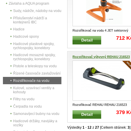
Závlaha a AQUA program
Sudy, nádrže, nádoby na vodu
Příslušenství nádrží a
kontejnerů IBC
Hadice
Rozstřikovač na vodu 4 JET sektorový
GF G.F. 8000.5667 Profesio
...
Hadicové spony
712 K
Detail
Hadicové plastové spojky,
rychlospojky, konektory
Hadicové mosazné spojky,
Rozstřikovač výkyvný REHAU 216523
rychlospojky, konektory
Pistole a teleskopy na vodu
Řízené časovače zavlažování
Rozstřikovače na vodu
Kulové, uzavírací ventily a
kohouty
Filtry na vodu
Rozstřikovač REHAU REHAU 216523
Čerpadla na vodu
Výkyvný rozstřikovač REHAU pro zá
...
379 K
Samonavíjecí bubny na vodu
Detail
Hadicové držáky, navijáky a
vozíky
Výsledky
1
-
12
z
27
[Celkem stránek:
3
]