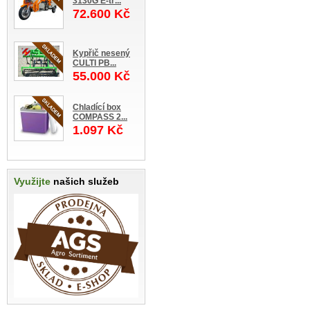
3130G E-tř...
72.600 Kč
Kypřič nesený
CULTI PB...
55.000 Kč
Chladící box
COMPASS 2...
1.097 Kč
Využijte
našich služeb