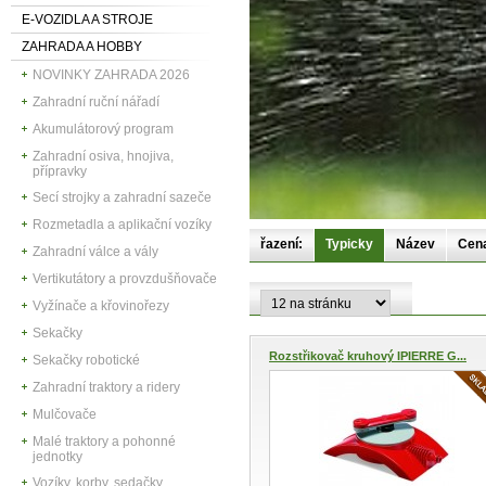
E-VOZIDLA A STROJE
ZAHRADA A HOBBY
NOVINKY ZAHRADA 2026
Zahradní ruční nářadí
Akumulátorový program
Zahradní osiva, hnojiva,
přípravky
Secí strojky a zahradní sazeče
Rozmetadla a aplikační vozíky
řazení:
Typicky
Název
Cen
Zahradní válce a vály
Vertikutátory a provzdušňovače
Vyžínače a křovinořezy
Sekačky
Rozstřikovač kruhový IPIERRE G...
Sekačky robotické
Zahradní traktory a ridery
Mulčovače
Malé traktory a pohonné
jednotky
Vozíky, korby, sedačky