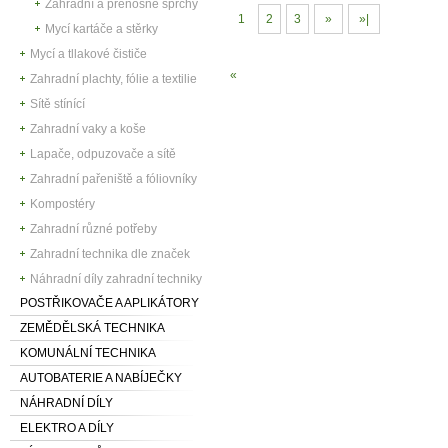
Zahradní a přenosné sprchy
1
2
3
»
»|
Mycí kartáče a stěrky
Mycí a tllakové čističe
«
Zahradní plachty, fólie a textilie
Sítě stínící
Zahradní vaky a koše
Lapače, odpuzovače a sítě
Zahradní pařeniště a fóliovníky
Kompostéry
Zahradní různé potřeby
Zahradní technika dle značek
Náhradní díly zahradní techniky
POSTŘIKOVAČE A APLIKÁTORY
ZEMĚDĚLSKÁ TECHNIKA
KOMUNÁLNÍ TECHNIKA
AUTOBATERIE A NABÍJEČKY
NÁHRADNÍ DÍLY
ELEKTRO A DÍLY