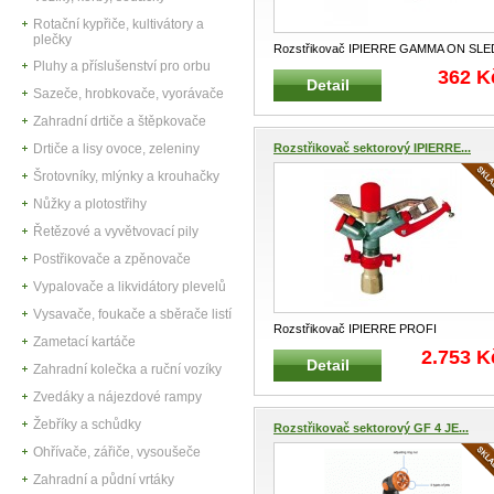
Rotační kypřiče, kultivátory a
plečky
Rozstřikovač IPIERRE GAMMA ON SLE
Pluhy a příslušenství pro orbu
IPIERRE 2826 Plastový stacioná
...
362 K
Detail
Sazeče, hrobkovače, vyorávače
Zahradní drtiče a štěpkovače
Drtiče a lisy ovoce, zeleniny
Rozstřikovač sektorový IPIERRE...
Šrotovníky, mlýnky a krouhačky
Nůžky a plotostřihy
Řetězové a vyvětvovací pily
Postřikovače a zpěnovače
Vypalovače a likvidátory plevelů
Vysavače, foukače a sběrače listí
Rozstřikovač IPIERRE PROFI
Zametací kartáče
SPRINKLERS s vnitřním závitem 1"
2.753 K
Detail
IPIERRE 2626
...
Zahradní kolečka a ruční vozíky
Zvedáky a nájezdové rampy
Žebříky a schůdky
Rozstřikovač sektorový GF 4 JE...
Ohřívače, zářiče, vysoušeče
Zahradní a půdní vrtáky