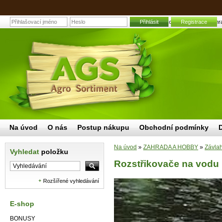
Přihlásit
Rozstřikovače na vodu | Zahra
Registrace
Na úvod
O nás
Postup nákupu
Obchodní podmínky
Na úvod
»
ZAHRADA A HOBBY
»
Závla
Vyhledat
položku
Rozstřikovače na vodu
Rozšířené vyhledávání
E-shop
BONUSY