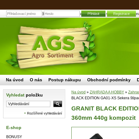
GRANIT BLACK EDITION GA01-XS Sekera štípací 360mm 440g kompozit | Zahradní a
Přihlásit
Registrace
Na úvod
O nás
Postup nákupu
Obchodní podmínky
Na úvod
»
ZAHRADA A HOBBY
»
Zahrad
Vyhledat
položku
BLACK EDITION GA01-XS Sekera štípa
GRANIT BLACK EDITION
Rozšířené vyhledávání
360mm 440g kompozit
E-shop
BONUSY