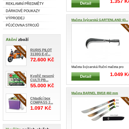
1.357 K
Detail
REKLAMNÍ PŘEDMĚTY
DÁRKOVÉ POUKAZY
VÝPRODEJ
Mačeta švýcarská GARTENLAND 43...
PŮJĆOVNA STROJŮ
Akční
zboží
RURIS PILOT
3130G E-tř...
72.600 Kč
Mačeta švýcarská Ruční mačeta pro
manuální těžbu, výsek a údržbu zele
...
1.049 K
Kypřič nesený
Detail
CULTI PB...
55.000 Kč
Mačeta BARNEL BM18 460 mm
Chladící box
COMPASS 2...
1.097 Kč