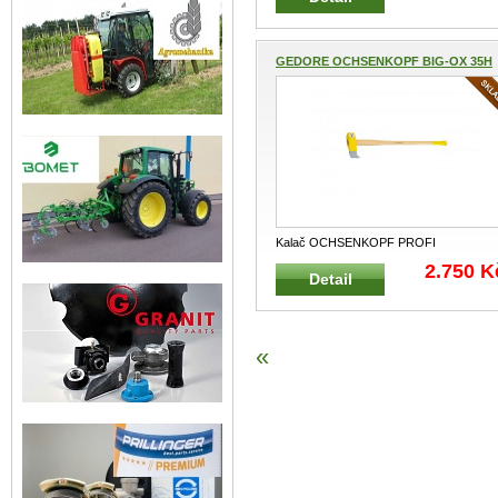
GEDORE OCHSENKOPF BIG-OX 35H
K...
Kalač OCHSENKOPF PROFI
OCHSENKOPF 3009 Profesionální kalač
2.750 K
Detail
na št
...
«