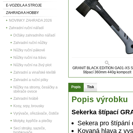
E-VOZIDLA A STROJE
ZAHRADA A HOBBY
NOVINKY ZAHRADA 2026
Zahradní ruční nářadí
Držáky zahradního nářadí
Zahradní ruční nůžky
Nůžky ruční pákové
Nůžky ruční na trávu
Nůžky ruční na živý plot
GRANIT BLACK EDITION GA01-XS S
štípací 360mm 440g kompozit
Zahradní a vinařské kleště
Zahradní a ruční pilky
Popis
Tisk
Nůžky na stromy, česáčky a
sběrače ovoce
Popis výrobku
Zahradní hrábě
Kosy, srpy, brousky
Sekerka štípací G
Vyrývače, ořezávače, čističe
Motyky, kypřiče a plečky
Sekera pro štípání
Secí strojky, sazeče,
Kovaná hlava z vyso
hrobkovače