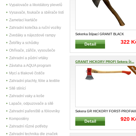
Vypalovače a likvidátory plevelů
Vysavače, foukače a sběrače listí
Zametací kartáče
Zahradní kolečka a ruční vozíky
Sekerka štípací GRANIT BLACK
Zvedáky a nájezdové rampy
EDITION Sekera pro štípání dřeva Kova
322 K
Žebříky a schůdky
Detail
...
Ohřívače, zářiče, vysoušeče
Zahradní a půdní vrtáky
GRANIT HICKORY PROFI Sekera št...
Závlaha a AQUA program
Mycí a tllakové čističe
Zahradní plachty, fólie a textilie
Sítě stínící
Zahradní vaky a koše
Lapače, odpuzovače a sítě
Zahradní pařeniště a fóliovníky
Sekera GR HICKORY FORST-PROFIA
Profesionální sekera pro sekání větv
...
920 K
Kompostéry
Detail
Zahradní různé potřeby
Zahradní technika dle značek