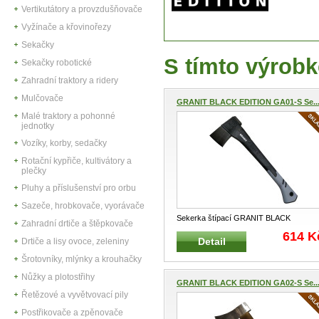
Vertikutátory a provzdušňovače
Vyžínače a křovinořezy
Sekačky
S tímto výrobk
Sekačky robotické
Zahradní traktory a ridery
Mulčovače
GRANIT BLACK EDITION GA01-S Se..
Malé traktory a pohonné
jednotky
Vozíky, korby, sedačky
Rotační kypřiče, kultivátory a
plečky
Pluhy a příslušenství pro orbu
Sazeče, hrobkovače, vyorávače
Sekerka štípací GRANIT BLACK
Zahradní drtiče a štěpkovače
EDITION Sekera pro štípání dřeva Kova
614 K
Detail
Drtiče a lisy ovoce, zeleniny
...
Šrotovníky, mlýnky a krouhačky
Nůžky a plotostřihy
GRANIT BLACK EDITION GA02-S Se..
Řetězové a vyvětvovací pily
Postřikovače a zpěnovače