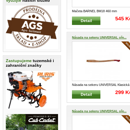
Využijte
našich služeb
Mačeta BARNEL BM18 460 mm
Profesionální mačeta Přesně vyvážená
545 K
Detail
Če
...
Násada na sekeru UNIVERSAL oře...
Zastupujeme
tuzemské i
zahraniční značky
Násada na sekeru UNIVERSAL Klasická
násada na sekeru Materiál : kva
...
299 K
Detail
Násada na sekeru UNIVERSAL oře...