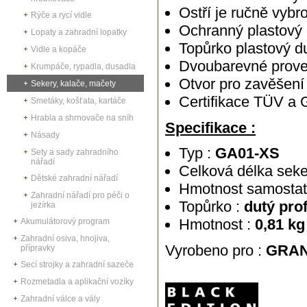
Ostří je ručně vyb
Rýče a rycí vidle
Ochranný plastový 
Lopaty a zahradní lopatky
Topůrko plastový d
Vidle a kopáče
Dvoubarevné proved
Krumpáče, rypadla, dusadla
Otvor pro zavěšení
Sekery, kalače, mačety
Certifikace TÜV a
Smetáky, košťata, kartáče
Hrabla a shrnovače na sníh
Specifikace :
Násady
Typ :
GA01-XS
Sety a sady zahradního
nářadí
Celková délka seke
Dětské zahradní nářadí
Hmotnost samostat
Zahradní nářadí pro péči o
Topůrko :
dutý pro
jezírka
Hmotnost :
0,81 kg
Akumulátorový program
Zahradní osiva, hnojiva,
Vyrobeno pro :
GRAN
přípravky
Secí strojky a zahradní sazeče
Rozmetadla a aplikační vozíky
Zahradní válce a vály