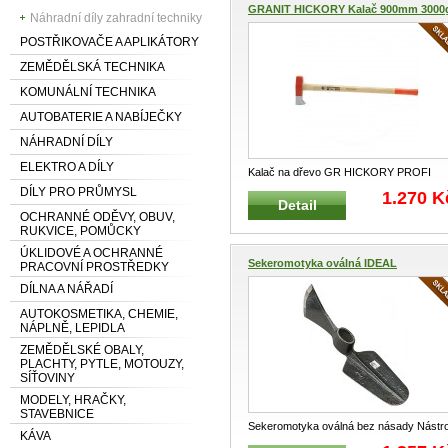
GRANIT HICKORY Kalač 900mm 3000
Náhradní díly zahradní techniky
POSTŘIKOVAČE A APLIKÁTORY
ZEMĚDĚLSKÁ TECHNIKA
KOMUNÁLNÍ TECHNIKA
AUTOBATERIE A NABÍJEČKY
NÁHRADNÍ DÍLY
ELEKTRO A DÍLY
Kalač na dřevo GR HICKORY PROFI
Profesionální kalač na štípání dřeva
...
DÍLY PRO PRŮMYSL
1.270 K
Detail
OCHRANNÉ ODĚVY, OBUV,
RUKVICE, POMŮCKY
ÚKLIDOVÉ A OCHRANNÉ
Sekeromotyka oválná IDEAL
PRACOVNÍ PROSTŘEDKY
DÍLNA A NÁŘADÍ
AUTOKOSMETIKA, CHEMIE,
NÁPLNĚ, LEPIDLA
ZEMĚDĚLSKÉ OBALY,
PLACHTY, PYTLE, MOTOUZY,
SÍŤOVINY
MODELY, HRAČKY,
STAVEBNICE
Sekeromotyka oválná bez násady Nástro
KÁVA
kombinace sekery a motyky Vh
...