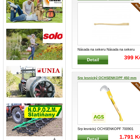
Násada na sekeru Násada na sekeru
Materiál : kvalitní jasan Barva
...
399 K
Detail
Srp lesnický OCHSENKOPF 450 mm
Srp lesnický OCHSENKOPF 700901
Lesnický srp pro profesionální i
...
1.791 K
Detail