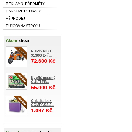
REKLAMNÍ PŘEDMĚTY
DÁRKOVÉ POUKAZY
VÝPRODEJ
PŮJĆOVNA STROJŮ
Akční
zboží
RURIS PILOT
3130G E-tř...
72.600 Kč
Kypřič nesený
CULTI PB...
55.000 Kč
Chladící box
COMPASS 2...
1.097 Kč