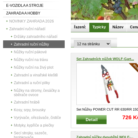
E-VOZIDLA A STROJE
ZAHRADA A HOBBY
NOVINKY ZAHRADA 2026
řazení:
Typicky
Název
Cen
Zahradní ruční nářadí
Držáky zahradního nářadí
Zahradní ruční nůžky
Nůžky ruční pákové
Set Zahradních nůžek WOLF-Gart...
Nůžky ruční na trávu
Nůžky ruční na živý plot
Zahradní a vinařské kleště
Zahradní a ruční pilky
Nůžky na stromy, česáčky a
sběrače ovoce
Zahradní hrábě
Set Nůžky POWER CUT RR 630/RR 15
Kosy, srpy, brousky
BASIC WOLF-Garten Zvýhodněná
...
726 K
Vyrývače, ořezávače, čističe
Detail
Motyky, kypřiče a plečky
Secí strojky, sazeče,
hrobkovače
Zahradní nůžky dvoubřité WOLF-...