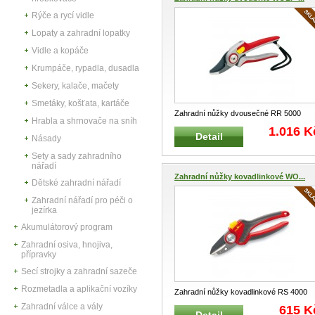
Rýče a rycí vidle
Lopaty a zahradní lopatky
Vidle a kopáče
Krumpáče, rypadla, dusadla
Sekery, kalače, mačety
Smetáky, košťata, kartáče
Zahradní nůžky dvousečné RR 5000
Hrabla a shrnovače na sníh
PROFESSIONAL WOLF-Garten
...
1.016 K
Detail
Násady
Sety a sady zahradního
nářadí
Zahradní nůžky kovadlinkové WO...
Dětské zahradní nářadí
Zahradní nářadí pro péči o
jezírka
Akumulátorový program
Zahradní osiva, hnojiva,
přípravky
Secí strojky a zahradní sazeče
Rozmetadla a aplikační vozíky
Zahradní nůžky kovadlinkové RS 4000
PREMIUM PLUS WOLF-GARTEN
...
Zahradní válce a vály
615 K
Detail