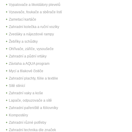
Vypalovače a likvidátory plevelů
Vysavače, foukače a sběrače listí
Zametací kartáče
Zahradní kolečka a ruční vozíky
Zvedáky a nájezdové rampy
Žebříky a schůdky
Ohřívače, zářiče, vysoušeče
Zahradní a půdní vrtáky
Závlaha a AQUA program
Mycí a tllakové čističe
Zahradní plachty, fólie a textilie
Sítě stínící
Zahradní vaky a koše
Lapače, odpuzovače a sítě
Zahradní pařeniště a fóliovníky
Kompostéry
Zahradní různé potřeby
Zahradní technika dle značek