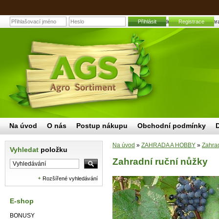
Přihlásit
Zahradní ruční nůžky | Zahra
Registrace
Na úvod
O nás
Postup nákupu
Obchodní podmínky
Na úvod
»
ZAHRADA A HOBBY
»
Zahrad
Vyhledat
položku
Zahradní ruční nůžky
Rozšířené vyhledávání
E-shop
BONUSY