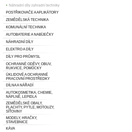
Náhradní díly zahradní techniky
POSTŘIKOVAČE A APLIKÁTORY
ZEMĚDĚLSKÁ TECHNIKA
KOMUNÁLNÍ TECHNIKA
AUTOBATERIE A NABÍJEČKY
NÁHRADNÍ DÍLY
ELEKTRO A DÍLY
DÍLY PRO PRŮMYSL
OCHRANNÉ ODĚVY, OBUV,
RUKVICE, POMŮCKY
ÚKLIDOVÉ A OCHRANNÉ
PRACOVNÍ PROSTŘEDKY
DÍLNA A NÁŘADÍ
AUTOKOSMETIKA, CHEMIE,
NÁPLNĚ, LEPIDLA
ZEMĚDĚLSKÉ OBALY,
PLACHTY, PYTLE, MOTOUZY,
SÍŤOVINY
MODELY, HRAČKY,
STAVEBNICE
KÁVA