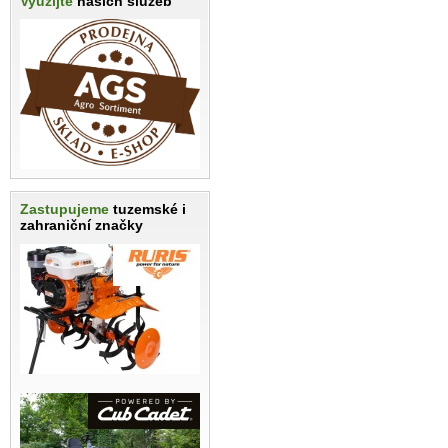
Využijte
našich služeb
Zastupujeme
tuzemské i
zahraniční značky