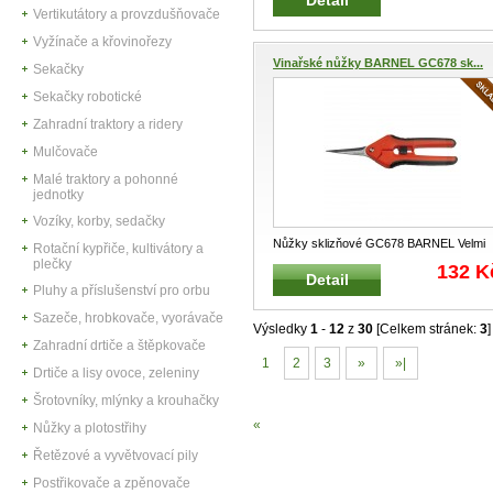
Vertikutátory a provzdušňovače
Vyžínače a křovinořezy
Vinařské nůžky BARNEL GC678 sk...
Sekačky
Sekačky robotické
Zahradní traktory a ridery
Mulčovače
Malé traktory a pohonné
jednotky
Vozíky, korby, sedačky
Nůžky sklizňové GC678 BARNEL Velmi
Rotační kypřiče, kultivátory a
jemné nůžky na ruční a šetrnou skl
...
plečky
132 K
Detail
Pluhy a příslušenství pro orbu
Sazeče, hrobkovače, vyorávače
Výsledky
1
-
12
z
30
[Celkem stránek:
3
]
Zahradní drtiče a štěpkovače
1
2
3
»
»|
Drtiče a lisy ovoce, zeleniny
Šrotovníky, mlýnky a krouhačky
«
Nůžky a plotostřihy
Řetězové a vyvětvovací pily
Postřikovače a zpěnovače