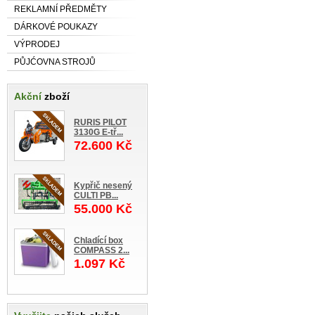
REKLAMNÍ PŘEDMĚTY
DÁRKOVÉ POUKAZY
VÝPRODEJ
PŮJĆOVNA STROJŮ
Akční
zboží
RURIS PILOT
3130G E-tř...
72.600 Kč
Kypřič nesený
CULTI PB...
55.000 Kč
Chladící box
COMPASS 2...
1.097 Kč