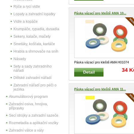
Rýče a rycí vidle
Páska vázací pro kleště AMA 10...
Lopaty a zahradní lopatky
Vidle a kopáče
Krumpáče, rypadla, dusadla
Sekery, kalače, mačety
Smetáky, košťata, kartáče
Hrabla a shrnovače na sníh
Násady
Páska vázací pro kleště AMA H01074
Sety a sady zahradního
Vázací páska pro automatické klešt
...
34 K
nářadí
Detail
Dětské zahradní nářadí
Zahradní nářadí pro péči o
jezírka
Páska vázací pro kleště AMA 11...
Akumulátorový program
Zahradní osiva, hnojiva,
přípravky
Secí strojky a zahradní sazeče
Rozmetadla a aplikační vozíky
Zahradní válce a vály