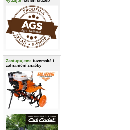
Využijte
našich služeb
Zastupujeme
tuzemské i
zahraniční značky