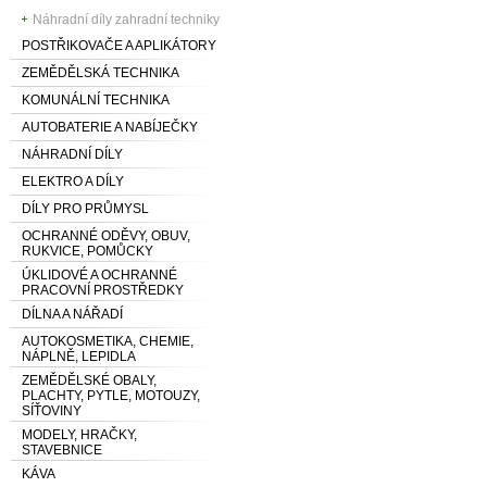
Náhradní díly zahradní techniky
POSTŘIKOVAČE A APLIKÁTORY
ZEMĚDĚLSKÁ TECHNIKA
KOMUNÁLNÍ TECHNIKA
AUTOBATERIE A NABÍJEČKY
NÁHRADNÍ DÍLY
ELEKTRO A DÍLY
DÍLY PRO PRŮMYSL
OCHRANNÉ ODĚVY, OBUV,
RUKVICE, POMŮCKY
ÚKLIDOVÉ A OCHRANNÉ
PRACOVNÍ PROSTŘEDKY
DÍLNA A NÁŘADÍ
AUTOKOSMETIKA, CHEMIE,
NÁPLNĚ, LEPIDLA
ZEMĚDĚLSKÉ OBALY,
PLACHTY, PYTLE, MOTOUZY,
SÍŤOVINY
MODELY, HRAČKY,
STAVEBNICE
KÁVA