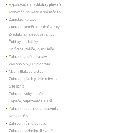
Vypalovače a likvidátory plevelů
Vysavače, foukače a sběrače listí
Zametací kartáče
Zahradní kolečka a ruční vozíky
Zvedáky a nájezdové rampy
Žebříky a schůdky
Ohřívače, zářiče, vysoušeče
Zahradní a půdní vrtáky
Závlaha a AQUA program
Mycí a tllakové čističe
Zahradní plachty, fólie a textilie
Sítě stínící
Zahradní vaky a koše
Lapače, odpuzovače a sítě
Zahradní pařeniště a fóliovníky
Kompostéry
Zahradní různé potřeby
Zahradní technika dle značek