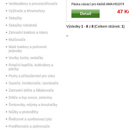
Vertikutátory a provzdušňovače
Páska vázací pro kleště AMA H01074
Vázací páska pro automatické klešt
...
47 K
Vyžínače a křovinořezy
Detail
Sekačky
Sekačky robotické
Výsledky
1
-
8
z
8
[Celkem stránek:
1
]
Zahradní traktory a ridery
«
Mulčovače
Malé traktory a pohonné
jednotky
Vozíky, korby, sedačky
Rotační kypřiče, kultivátory a
plečky
Pluhy a příslušenství pro orbu
Sazeče, hrobkovače, vyorávače
Zahradní drtiče a štěpkovače
Drtiče a lisy ovoce, zeleniny
Šrotovníky, mlýnky a krouhačky
Nůžky a plotostřihy
Řetězové a vyvětvovací pily
Postřikovače a zpěnovače