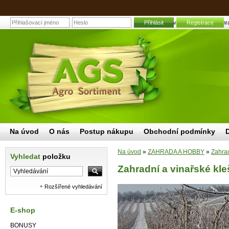
Přihlásit
Zahradní a vinařské kleště | Zahr
Registrace
Na úvod
O nás
Postup nákupu
Obchodní podmínky
Na úvod
»
ZAHRADA A HOBBY
»
Zahrad
Vyhledat
položku
Zahradní a vinařské kle
Rozšířené vyhledávání
E-shop
BONUSY