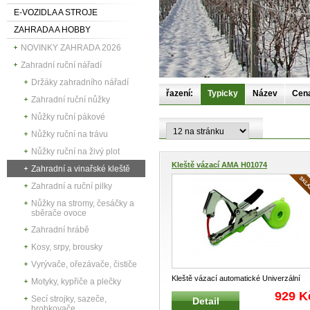
E-VOZIDLA A STROJE
ZAHRADA A HOBBY
NOVINKY ZAHRADA 2026
Zahradní ruční nářadí
Držáky zahradního nářadí
řazení:
Typicky
Název
Cen
Zahradní ruční nůžky
Nůžky ruční pákové
Nůžky ruční na trávu
Nůžky ruční na živý plot
Kleště vázací AMA H01074
Zahradní a vinařské kleště
Zahradní a ruční pilky
Nůžky na stromy, česáčky a
sběrače ovoce
Zahradní hrábě
Kosy, srpy, brousky
Vyrývače, ořezávače, čističe
Kleště vázací automatické Univerzální
Motyky, kypřiče a plečky
vázací kleště pro snadné a rych
...
929 K
Secí strojky, sazeče,
Detail
hrobkovače