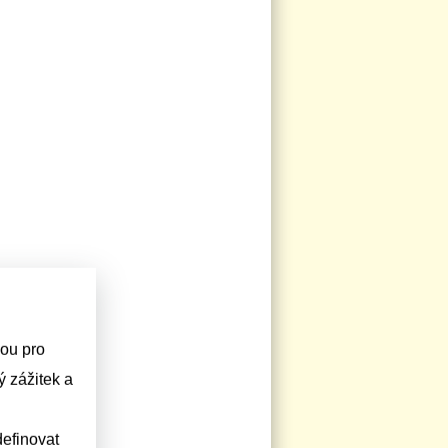
sou pro
 zážitek a
efinovat