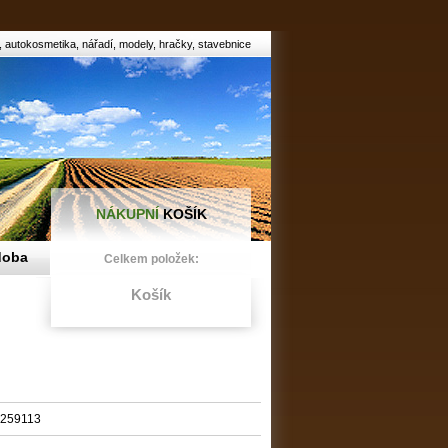
autokosmetika, nářadí, modely, hračky, stavebnice
NÁKUPNÍ
KOŠÍK
doba
Celkem položek:
Košík
259113