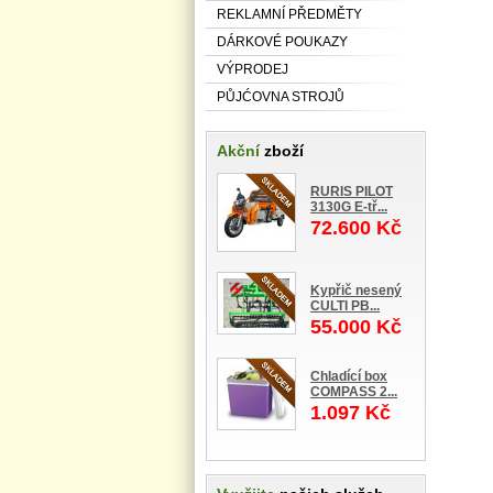
REKLAMNÍ PŘEDMĚTY
DÁRKOVÉ POUKAZY
VÝPRODEJ
PŮJĆOVNA STROJŮ
Akční
zboží
RURIS PILOT
3130G E-tř...
72.600 Kč
Kypřič nesený
CULTI PB...
55.000 Kč
Chladící box
COMPASS 2...
1.097 Kč