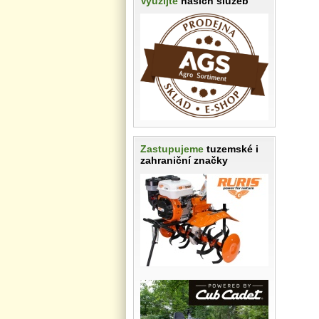
Využijte
našich služeb
Zastupujeme
tuzemské i
zahraniční značky