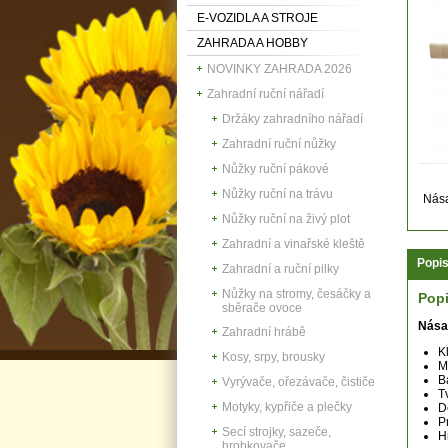
E-VOZIDLA A STROJE
ZAHRADA A HOBBY
NOVINKY ZAHRADA 2026
Zahradní ruční nářadí
Držáky zahradního nářadí
Zahradní ruční nůžky
Nůžky ruční pákové
Nůžky ruční na trávu
Nás
Nůžky ruční na živý plot
Zahradní a vinařské kleště
Popi
Zahradní a ruční pilky
Nůžky na stromy, česáčky a
Pop
sběrače ovoce
Nása
Zahradní hrábě
K
Kosy, srpy, brousky
M
B
Vyrývače, ořezávače, čističe
T
Motyky, kypřiče a plečky
D
P
Secí strojky, sazeče,
H
hrobkovače