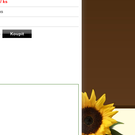
/ ks
ks
s