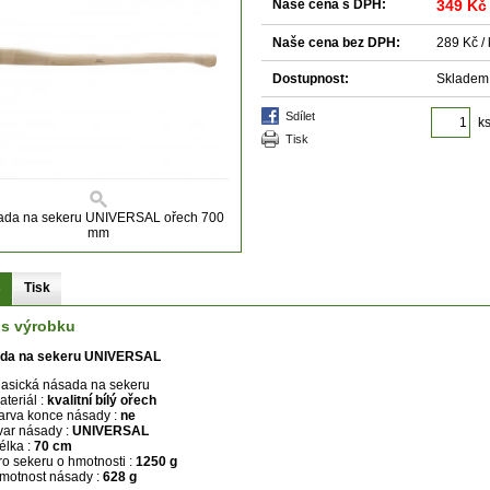
Naše cena s DPH:
349 Kč
Naše cena bez DPH:
289 Kč / 
Dostupnost:
Skladem
sdílet
k
tisk
ada na sekeru UNIVERSAL ořech 700
mm
s
Tisk
is výrobku
da na sekeru UNIVERSAL
lasická násada na sekeru
ateriál :
kvalitní bílý ořech
arva konce násady :
ne
var násady :
UNIVERSAL
élka :
70 cm
ro sekeru o hmotnosti :
1250 g
motnost násady :
628 g