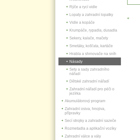
Rýče a rycí vidle
Lopaty a zahradní lopatky
«
Vidle a kopáče
Krumpáče, rypadla, dusadla
Sekery, kalače, mačety
Smetáky, košťata, kartáče
Hrabla a shrnovače na sníh
Násady
Sety a sady zahradního
nářadí
Dětské zahradní nářadí
Zahradní nářadí pro péči o
jezírka
Akumulátorový program
Zahradní osiva, hnojiva,
přípravky
Secí strojky a zahradní sazeče
Rozmetadla a aplikační vozíky
Zahradní válce a vály