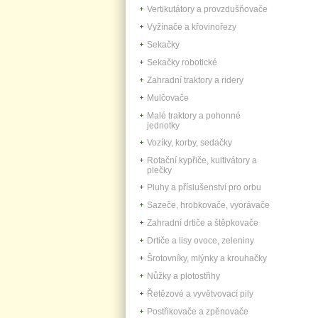
Vertikutátory a provzdušňovače
Vyžínače a křovinořezy
Sekačky
Sekačky robotické
Zahradní traktory a ridery
Mulčovače
Malé traktory a pohonné
jednotky
Vozíky, korby, sedačky
Rotační kypřiče, kultivátory a
plečky
Pluhy a příslušenství pro orbu
Sazeče, hrobkovače, vyorávače
Zahradní drtiče a štěpkovače
Drtiče a lisy ovoce, zeleniny
Šrotovníky, mlýnky a krouhačky
Nůžky a plotostřihy
Řetězové a vyvětvovací pily
Postřikovače a zpěnovače