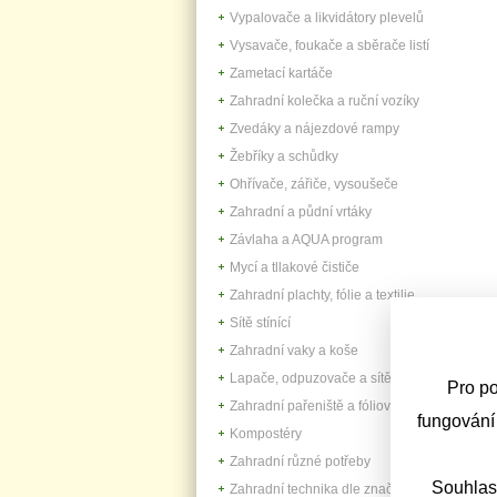
Vypalovače a likvidátory plevelů
Vysavače, foukače a sběrače listí
Zametací kartáče
Zahradní kolečka a ruční vozíky
Zvedáky a nájezdové rampy
Žebříky a schůdky
Ohřívače, zářiče, vysoušeče
Zahradní a půdní vrtáky
Závlaha a AQUA program
Mycí a tllakové čističe
Zahradní plachty, fólie a textilie
Sítě stínící
Zahradní vaky a koše
Lapače, odpuzovače a sítě
Pro po
Zahradní pařeniště a fóliovníky
fungování
Kompostéry
Zahradní různé potřeby
Souhlas
Zahradní technika dle značek