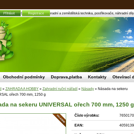
AL ořech 700 mm, 1250 g | Zahradní a zemědělská technika, postřikovače, náhradní díly, 
Přihlásit
Registrace
Obchodní podmínky
Doprava,platba
Kontakty
Otevírací 
d
»
ZAHRADA A HOBBY
»
Zahradní ruční nářadí
»
Násady
»
Násada na sekeru
SAL ořech 700 mm, 1250 g
ada na sekeru UNIVERSAL ořech 700 mm, 1250 g
Číslo výrobku:
7650170
EAN:
4059139