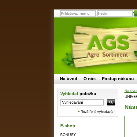
Násada na sekeru UNIVERS
Na úvod
O nás
Postup nákupu
Na úvo
Vyhledat
položku
UNIVER
Nás
Rozšířené vyhledávání
E-shop
BONUSY