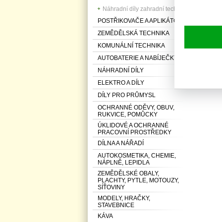
Náhradní díly zahradní techniky
POSTŘIKOVAČE A APLIKÁTORY
ZEMĚDĚLSKÁ TECHNIKA
KOMUNÁLNÍ TECHNIKA
AUTOBATERIE A NABÍJEČKY
NÁHRADNÍ DÍLY
ELEKTRO A DÍLY
DÍLY PRO PRŮMYSL
OCHRANNÉ ODĚVY, OBUV,
RUKVICE, POMŮCKY
ÚKLIDOVÉ A OCHRANNÉ
PRACOVNÍ PROSTŘEDKY
DÍLNA A NÁŘADÍ
AUTOKOSMETIKA, CHEMIE,
NÁPLNĚ, LEPIDLA
ZEMĚDĚLSKÉ OBALY,
PLACHTY, PYTLE, MOTOUZY,
SÍŤOVINY
MODELY, HRAČKY,
STAVEBNICE
KÁVA