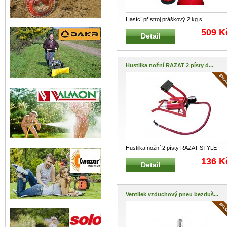
Hasící přístroj práškový 2 kg s
manometrem Práškový hasící prostřede
509 K
Detail
...
Hustilka nožní RAZAT 2 písty d...
Hustilka nožní 2 písty RAZAT STYLE
09152 Nožní dvoupístová hustil
...
136 K
Detail
Ventilek vzduchový pneu bezduš...