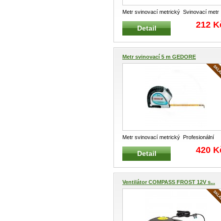
Metr svinovací metrický Svinovací metr
"Dynamic grip" Protiskluzov
...
212 K
Detail
Metr svinovací 5 m GEDORE
Metr svinovací metrický Profesionální
svinovací metr s ocelovým pásmem
...
420 K
Detail
Ventilátor COMPASS FROST 12V s...