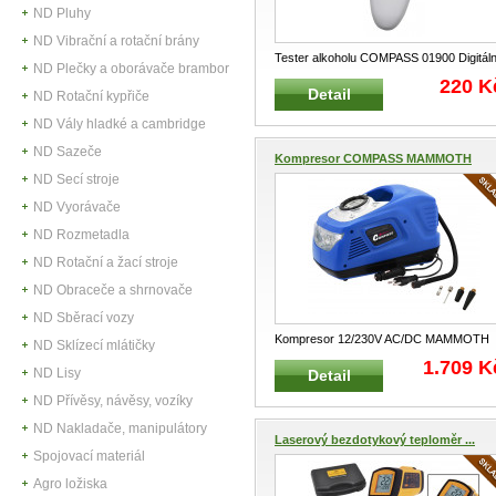
ND Pluhy
ND Vibrační a rotační brány
Tester alkoholu COMPASS 01900 Digitáln
ND Plečky a oborávače brambor
dechový alkohol tester
...
220 K
Detail
ND Rotační kypřiče
ND Vály hladké a cambridge
ND Sazeče
Kompresor COMPASS MAMMOTH
12/2...
ND Secí stroje
ND Vyorávače
ND Rozmetadla
ND Rotační a žací stroje
ND Obraceče a shrnovače
ND Sběrací vozy
Kompresor 12/230V AC/DC MAMMOTH
ND Sklízecí mlátičky
Vzduchový kompresor vybavený digitáln
1.709 K
ND Lisy
Detail
...
ND Přívěsy, návěsy, vozíky
ND Nakladače, manipulátory
Laserový bezdotykový teploměr ...
Spojovací materiál
Agro ložiska