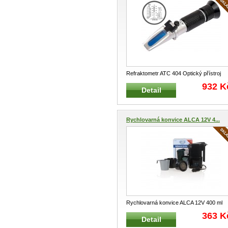
Refraktometr ATC 404 Optický přístroj
pro testování elektrolytu motobate
...
932 K
Detail
Rychlovarná konvice ALCA 12V 4...
Rychlovarná konvice ALCA 12V 400 ml
ALCA 542120 Rychlovarná značk
...
363 K
Detail