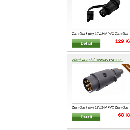
Zástrčka 3 póly 12V/24V PVC Zástrčka
pro pro elektroinstalaci zemědělský
...
129 K
Detail
Zástrčka 7 pólů 12V/24V PVC ER...
Zástrčka 7 pólů 12V/24V PVC Zástrčka
pro tažná zařízení automobilů, z
...
68 K
Detail