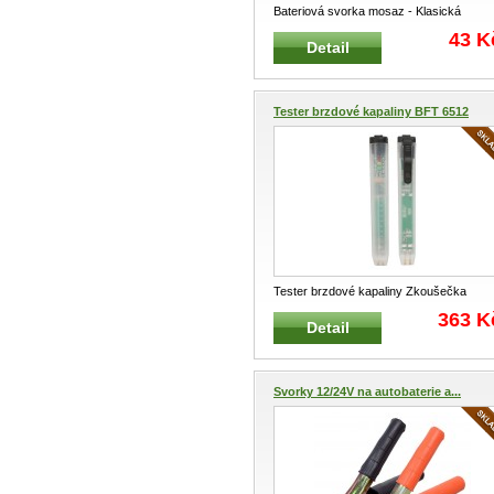
Bateriová svorka mosaz - Klasická
bateriová svorka Materiál svorky
...
43 K
Detail
Tester brzdové kapaliny BFT 6512
Tester brzdové kapaliny Zkoušečka
vhodná pro testování brzdové kapali
...
363 K
Detail
Svorky 12/24V na autobaterie a...