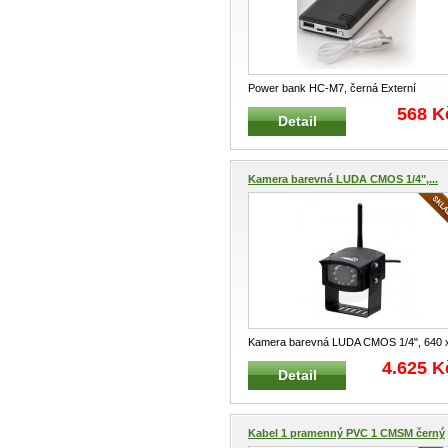
Power bank HC-M7, černá Externí
napájecí zdroj se 2 výstupy USB 5V
...
568 K
Detail
Kamera barevná LUDA CMOS 1/4",...
Kamera barevná LUDA CMOS 1/4", 640 
480 pixel Samostatná barevná bezdrá
...
4.625 K
Detail
Kabel 1 pramenný PVC 1 CMSM černý