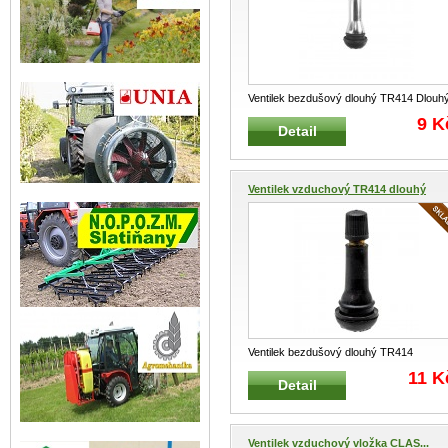
Ventilek bezdušový dlouhý TR414 Dlouh
bezdušový ventilek pro pneumatiky
...
9 K
Detail
Ventilek vzduchový TR414 dlouhý
Ventilek bezdušový dlouhý TR414
Klasický dlouhý bezdušový ventilek pr
...
11 K
Detail
Ventilek vzduchový vložka CLAS...