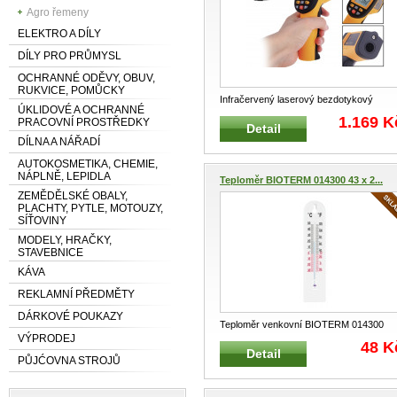
Agro řemeny
ELEKTRO A DÍLY
DÍLY PRO PRŮMYSL
OCHRANNÉ ODĚVY, OBUV,
RUKVICE, POMŮCKY
Infračervený laserový bezdotykový
ÚKLIDOVÉ A OCHRANNÉ
teploměr Infračervený laserový t
...
1.169 K
PRACOVNÍ PROSTŘEDKY
Detail
DÍLNA A NÁŘADÍ
AUTOKOSMETIKA, CHEMIE,
NÁPLNĚ, LEPIDLA
Teploměr BIOTERM 014300 43 x 2...
ZEMĚDĚLSKÉ OBALY,
PLACHTY, PYTLE, MOTOUZY,
SÍŤOVINY
MODELY, HRAČKY,
STAVEBNICE
KÁVA
REKLAMNÍ PŘEDMĚTY
DÁRKOVÉ POUKAZY
Teploměr venkovní BIOTERM 014300
VÝPRODEJ
Teploměr venkovní plastový V
...
48 K
Detail
PŮJĆOVNA STROJŮ