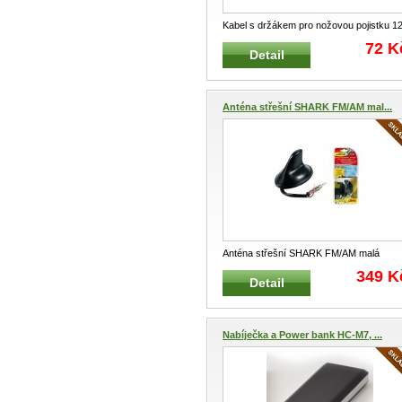
Kabel s držákem pro nožovou pojistku 1
- 24V MAXI Kabel s držákem pr
...
72 K
Detail
Anténa střešní SHARK FM/AM mal...
Anténa střešní SHARK FM/AM malá
40265 Automobilová střešní anténa Vhod
349 K
Detail
...
Nabíječka a Power bank HC-M7, ...