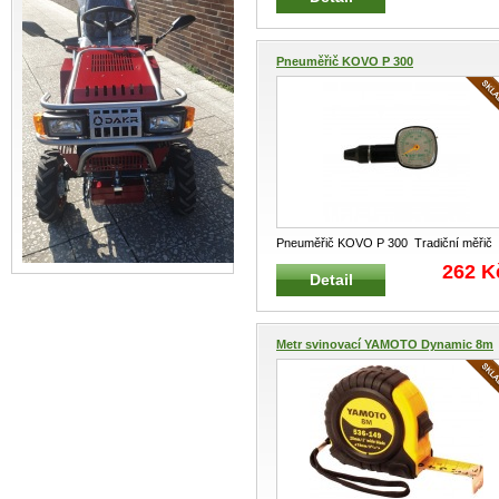
Pneuměřič KOVO P 300
Pneuměřič KOVO P 300 Tradiční měřič
tlaku v pneu Rozsah měření : 5
...
262 K
Detail
Metr svinovací YAMOTO Dynamic 8m