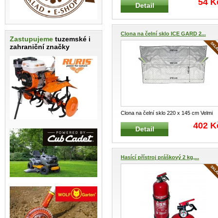
54 K
Detail
Clona na čelní sklo ICE GARD 2...
Zastupujeme
tuzemské i
zahraniční značky
Clona na čelní sklo 220 x 145 cm Velmi
praktická clona- plachta na př
...
402 K
Detail
Hasící přístroj práškový 2 kg,...