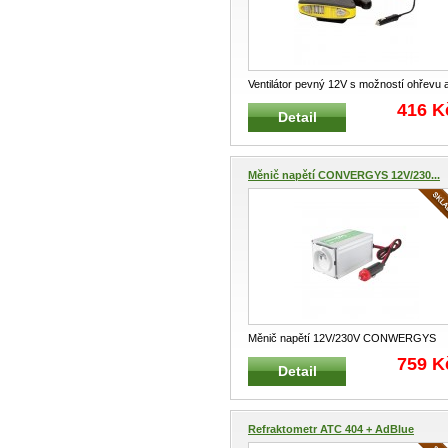
Ventilátor pevný 12V s možností ohřevu 
LED světlem Ventilátor pevn
...
416 K
Detail
Měnič napětí CONVERGYS 12V/230...
Měnič napětí 12V/230V CONWERGYS
150W Měnič napětí dodávaný GYS měn
759 K
Detail
st
...
Refraktometr ATC 404 + AdBlue