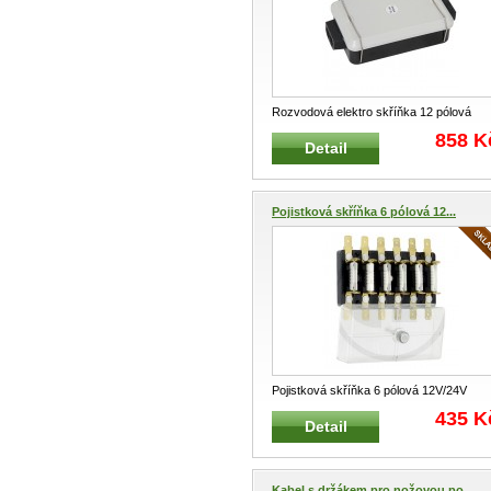
Rozvodová elektro skříňka 12 pólová
6V/12V/24V Rozvodová skříňka pro el
...
858 K
Detail
Pojistková skříňka 6 pólová 12...
Pojistková skříňka 6 pólová 12V/24V
Pojistková skříňka pro elektroinstal
...
435 K
Detail
Kabel s držákem pro nožovou po...