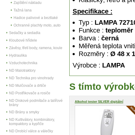
Zajištění nákladu
Specifikace :
Tažná lana
Hadice palivové a beztlaké
Typ :
LAMPA 7271
Ochranné plachty moto, auto
Funkce :
teploměr
Sedačky a sedadla
Barva :
černá
Kloubové hřídele
Měřená teplota vnit
Závěsy, třetí body, ramena, koule
Rozměry :
Ø 48 x 
Hydraulika
Vzduchotechnika
Výrobce :
LAMPA
ND Malotraktory
ND Technika pro vinohrady
S tímto výrobk
ND Mulčovače a drtiče
ND Postřikovače a rosiče
ND Diskové podmítače a talířové
Alkohol tester SILVER digitální
brány
ND Brány a smyky
ND Kultivátory, kombinátory,
kompaktory a kypřiče
ND Drobící válce a válečky