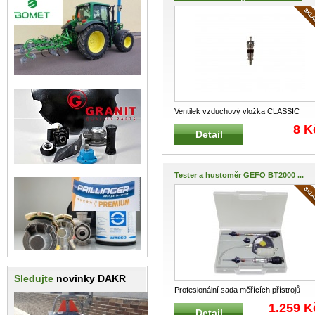
Ventilek vzduchový vložka CLASSIC
kratší Klasiská univerzální vzduch
...
8 K
Detail
Tester a hustoměr GEFO BT2000 ...
Sledujte
novinky DAKR
Profesionální sada měřících přístrojů
GEFO GEFO BT2000 Sada přís
...
1.259 K
Detail