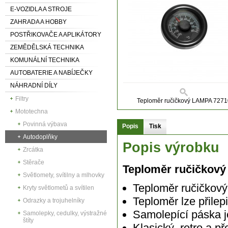
E-VOZIDLA A STROJE
ZAHRADA A HOBBY
POSTŘIKOVAČE A APLIKÁTORY
ZEMĚDĚLSKÁ TECHNIKA
KOMUNÁLNÍ TECHNIKA
AUTOBATERIE A NABÍJEČKY
NÁHRADNÍ DÍLY
Filtry
Teploměr ručičkový LAMPA 7271
Mototechna
Povinná výbava
Popis
Tisk
Autodoplňky
Popis výrobku
Zrcátka
Stěrače
Teploměr ručičkový
Světlomety, svítilny a mlhovky
Teploměr ručičkov
Kryty světlometů a svítilen
Teploměr lze přilep
Odrazky a trojuhelníky
Samolepící páska j
Samolepky, cedulky, výstražné
štíty
Klasický, retro a př