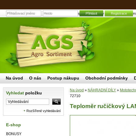
Teploměr ručičkový LAMPA 72710 | Zahrad
Přihlásit
Registrace
Na úvod
O nás
Postup nákupu
Obchodní podmínky
Na úvod
»
NÁHRADNÍ DÍLY
»
Mototech
Vyhledat
položku
72710
Teploměr ručičkový L
Rozšířené vyhledávání
E-shop
BONUSY