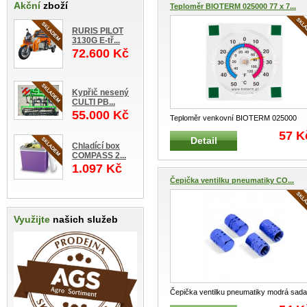
Akční
zboží
Teploměr BIOTERM 025000 77 x 7...
RURIS PILOT
3130G E-tř...
72.600 Kč
Kypřič nesený
CULTI PB...
55.000 Kč
Teploměr venkovní BIOTERM 025000
Teploměr venkovní samolepící
...
57 K
Detail
Chladící box
COMPASS 2...
1.097 Kč
Čepička ventilku pneumatiky CO...
Využijte
našich služeb
Čepička ventilku pneumatiky modrá sada
4 ks Ozdobná univerzální čepič
...