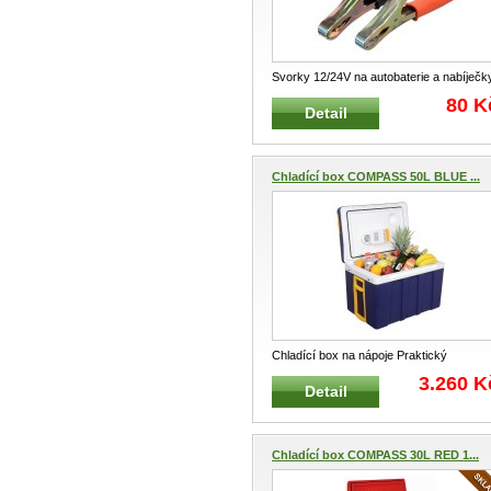
Svorky 12/24V na autobaterie a nabíječk
sada 2 ks Klasické svorky-kl
...
80 K
Detail
Chladící box COMPASS 50L BLUE ...
Chladící box na nápoje Praktický
velkoobjemový box a chladnička s kol
...
3.260 K
Detail
Chladící box COMPASS 30L RED 1...