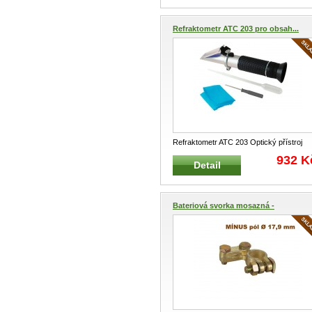
Refraktometr ATC 203 pro obsah...
Refraktometr ATC 203 Optický přístroj
pro testování obsahu cukru, sol
...
932 K
Detail
Bateriová svorka mosazná -