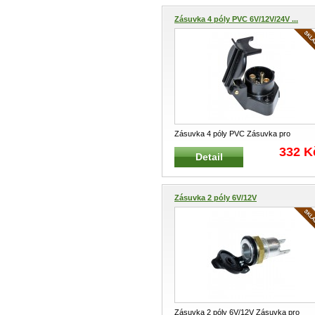
Zásuvka 4 póly PVC 6V/12V/24V ...
Zásuvka 4 póly PVC Zásuvka pro
elektroinstalaci zemědělských a staveb
..
332 K
Detail
Zásuvka 2 póly 6V/12V
Zásuvka 2 póly 6V/12V Zásuvka pro