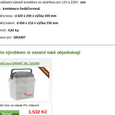
 základní výbavě konektory se zástrčkou pro 12V a 230V :
ano
 :
kombinace šedá/červená
ěry boxu :
d 420 x 200 x výška 300 mm
ry balení :
d 450 x 210 x výška
330 mm
ost :
4,82 kg
eno pro :
GRANIT
to výrobkem si ostatní také objednávají
dící box GRANIT 24L 12/230V
dící box na nápoje Pro chlazení
jů v autě, stavebním, dopravn
...
1.532 Kč
Detail