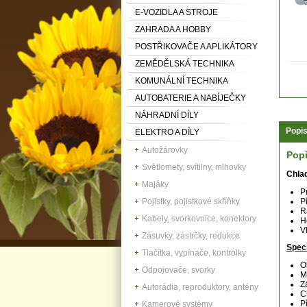
E-VOZIDLA A STROJE
ZAHRADA A HOBBY
POSTŘIKOVAČE A APLIKÁTORY
ZEMĚDĚLSKÁ TECHNIKA
KOMUNÁLNÍ TECHNIKA
AUTOBATERIE A NABÍJEČKY
NÁHRADNÍ DÍLY
Popi
ELEKTRO A DÍLY
Autožárovky
Pop
Světlomety, svítilny, mlhovky
Chlad
Majáky
P
Pojistky, pojistkové skříňky
P
R
Kabely, svorkovnice, konektory
H
V
Zásuvky, zástrčky, redukce
Speci
Tlačítka, vypínače, kontrolky
O
Odpojovače, svorky
M
Z
Autorádia, reproduktory, antény
C
P
Kamerové systémy