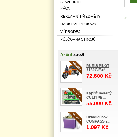
STAVEBNICE
KÁVA
REKLAMNÍ PŘEDMĚTY
«
DÁRKOVÉ POUKAZY
VÝPRODEJ
PŮJĆOVNA STROJŮ
Akční
zboží
RURIS PILOT
3130G E-tř...
72.600 Kč
Kypřič nesený
CULTI PB...
55.000 Kč
Chladící box
COMPASS 2...
1.097 Kč