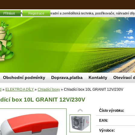
cí box 10L GRANIT 12V/230V | Zahradní a zemědělská technika, postřikovače, náhradní díly,
Přihlásit
Registrace
Obchodní podmínky
Doprava,platba
Kontakty
Otevírací 
d
»
ELEKTRO A DÍLY
»
Chladící boxy
»
Chladící box 10L GRANIT 12V/230V
dící box 10L GRANIT 12V/230V
Číslo výrobku:
EAN:
Výrobce: