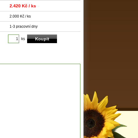
2.420 Kč
/ ks
2.000 Kč / ks
1-3 pracovní dny
ks