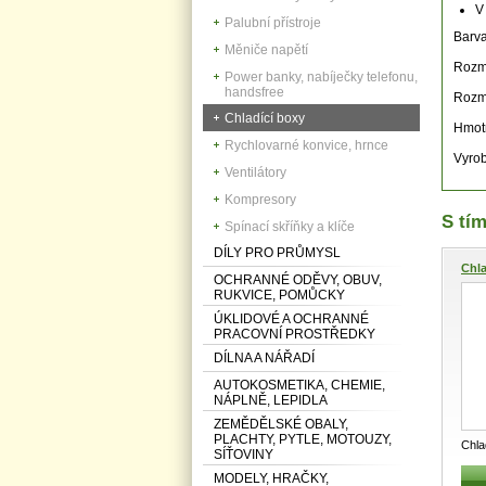
V
Palubní přístroje
Barva
Měniče napětí
Rozm
Power banky, nabíječky telefonu,
handsfree
Rozmě
Chladící boxy
Hmotn
Rychlovarné konvice, hrnce
Vyrob
Ventilátory
Kompresory
S tím
Spínací skříňky a klíče
DÍLY PRO PRŮMYSL
Chla
OCHRANNÉ ODĚVY, OBUV,
RUKVICE, POMŮCKY
ÚKLIDOVÉ A OCHRANNÉ
PRACOVNÍ PROSTŘEDKY
DÍLNA A NÁŘADÍ
AUTOKOSMETIKA, CHEMIE,
NÁPLNĚ, LEPIDLA
ZEMĚDĚLSKÉ OBALY,
PLACHTY, PYTLE, MOTOUZY,
Chla
SÍŤOVINY
nápo
MODELY, HRAČKY,