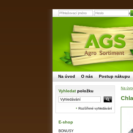
Chladí
Na úvod
O nás
Postup nákupu
Na úvo
Vyhledat
položku
Chla
Rozšířené vyhledávání
E-shop
BONUSY