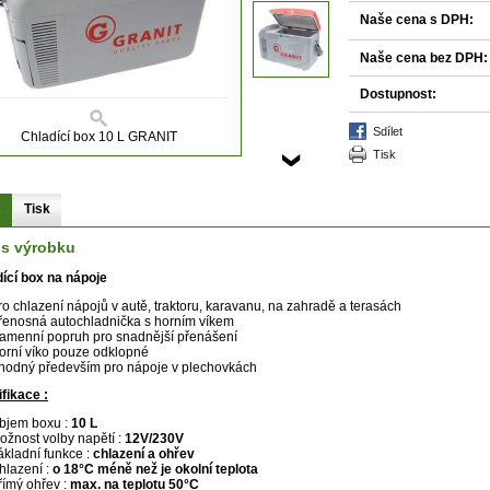
Naše cena s DPH:
Naše cena bez DPH:
Dostupnost:
sdílet
Chladící box 10 L GRANIT
tisk
s
Tisk
is výrobku
ící box na nápoje
ro chlazení nápojů v autě, traktoru, karavanu, na zahradě a terasách
řenosná autochladnička s horním víkem
amenní popruh pro snadnější přenášení
orní víko pouze odklopné
hodný především pro nápoje v plechovkách
fikace :
bjem boxu :
10 L
ožnost volby napětí :
12V/230V
ákladní funkce :
chlazení a ohřev
hlazení :
o 18°C méně než je okolní teplota
římý ohřev :
max. na teplotu 50°C