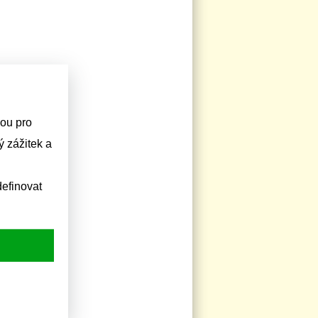
sou pro
 zážitek a
efinovat