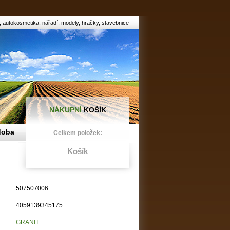
 autokosmetika, nářadí, modely, hračky, stavebnice
NÁKUPNÍ
KOŠÍK
doba
Celkem položek:
Košík
507507006
4059139345175
GRANIT