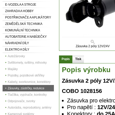
E-VOZIDLA A STROJE
ZAHRADA A HOBBY
POSTŘIKOVAČE A APLIKÁTORY
ZEMĚDĚLSKÁ TECHNIKA
KOMUNÁLNÍ TECHNIKA
AUTOBATERIE A NABÍJEČKY
NÁHRADNÍ DÍLY
Zásuvka 2 póly 12V/24V
ELEKTRO A DÍLY
Autožárovky
Popis
Tisk
Světlomety, svítilny, mlhovky
Popis výrobku
Majáky
Pojistky, pojistkové skříňky
Zásuvka 2 póly 12V
Kabely, svorkovnice, konektory
Zásuvky, zástrčky, redukce
COBO
1028156
Tlačítka, vypínače, kontrolky
Zásuvka pro elektr
Odpojovače, svorky
Pro napětí :
12V/2
Autorádia, reproduktory, antény
Konektory :
do 25
Kamerové systémy