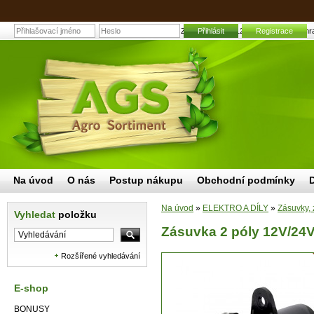
Zásuvka 2 póly 12V/24V COBO | Zahradn
Přihlásit
Registrace
Na úvod
O nás
Postup nákupu
Obchodní podmínky
Na úvod
»
ELEKTRO A DÍLY
»
Zásuvky, 
Vyhledat
položku
Zásuvka 2 póly 12V/2
Rozšířené vyhledávání
E-shop
BONUSY