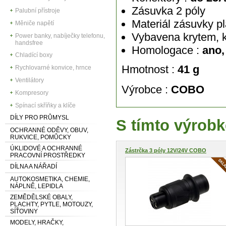
Zásuvka 2 póly
Palubní přístroje
Materiál zásuvky pl
Měniče napětí
Vybavena krytem, k
Power banky, nabíječky telefonu,
handsfree
Homologace :
ano,
Chladící boxy
Hmotnost :
41
g
Rychlovarné konvice, hrnce
Ventilátory
Výrobce :
COBO
Kompresory
Spínací skříňky a klíče
DÍLY PRO PRŮMYSL
S tímto výrobk
OCHRANNÉ ODĚVY, OBUV,
RUKVICE, POMŮCKY
ÚKLIDOVÉ A OCHRANNÉ
Zástrčka 3 póly 12V/24V COBO
PRACOVNÍ PROSTŘEDKY
DÍLNA A NÁŘADÍ
AUTOKOSMETIKA, CHEMIE,
NÁPLNĚ, LEPIDLA
ZEMĚDĚLSKÉ OBALY,
PLACHTY, PYTLE, MOTOUZY,
SÍŤOVINY
MODELY, HRAČKY,