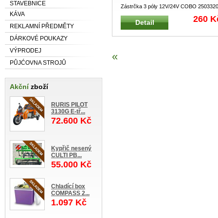
STAVEBNICE
Zástrčka 3 póly 12V/24V COBO 250332
KÁVA
Zástrčka pro elektroinstala
...
260 K
Detail
REKLAMNÍ PŘEDMĚTY
DÁRKOVÉ POUKAZY
VÝPRODEJ
«
PŮJĆOVNA STROJŮ
Akční
zboží
RURIS PILOT
3130G E-tř...
72.600 Kč
Kypřič nesený
CULTI PB...
55.000 Kč
Chladící box
COMPASS 2...
1.097 Kč